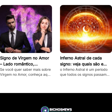
destravar seu intenso e ardente
desbloquear seu misterioso e
lado romântico.
enigmático lado romântico.
Signo de Virgem no Amor
Inferno Astral de cada
– Lado romântico,
signo: veja quais são e
Se você quer saber mais sobre
o Inferno Astral é um período
personalidade e como
como lidar com eles
Virgem no Amor, conheça aqui
que todos os signos passam
conquistar
o lado romântico do virginiano
durante o ano. Saiba como o
e confira dicas de como
seu signo é atingido e como
conquistá-lo.
lidar com essa fase.