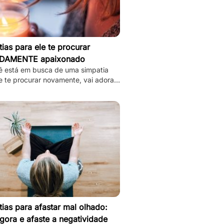
ias para ele te procurar
DAMENTE apaixonado
ê está em busca de uma simpatia
e te procurar novamente, vai adorar
8 simpatias de amor e amarração que
mos.
ias para afastar mal olhado:
gora e afaste a negatividade