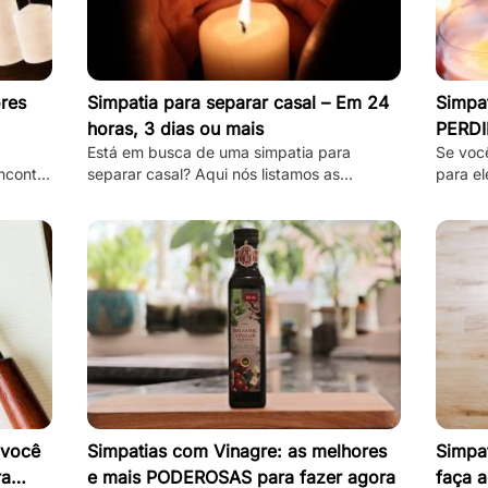
res
Simpatia para separar casal – Em 24
Simpat
horas, 3 dias ou mais
PERDI
Está em busca de uma simpatia para
Se voc
ncontre
separar casal? Aqui nós listamos as
para el
 são
melhores, mais simples e mais funcionais
estas 
simpatias desse tipo!
separa
 você
Simpatias com Vinagre: as melhores
Simpat
ra
e mais PODEROSAS para fazer agora
faça a