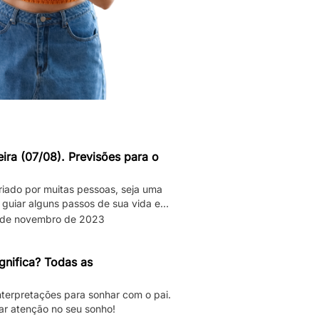
ira (07/08). Previsões para o
riado por muitas pessoas, seja uma
 guiar alguns passos de sua vida e
das “roubadas”, não é mesmo? Quer
 de novembro de 2023
endo para seu signo no dia de hoje?
letas sobre […]
gnifica? Todas as
interpretações para sonhar com o pai.
ar atenção no seu sonho!