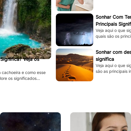
Sonhar Com Tem
Principais Signi
Veja aqui o que s
quais são os princ
está tentando te d
Sonhar com dese
ignifica? Veja os
significa
Veja aqui o que si
são as principais 
m cachoeira e como esse
subconsciente est
lore os significados