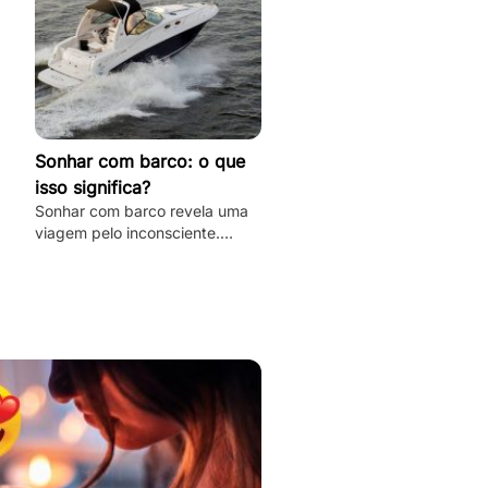
Sonhar com barco: o que
isso significa?
Sonhar com barco revela uma
viagem pelo inconsciente.
Desvende os mistérios e
significados deste sonho único
aqui e agora!