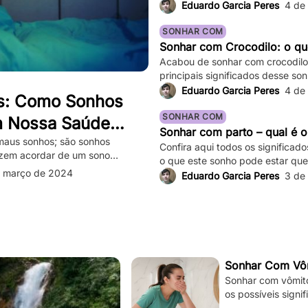
Eduardo Garcia Peres
4 de
SONHAR COM
Sonhar com Crocodilo: o que
Acabou de sonhar com crocodilo 
principais significados desse son
variações!
Eduardo Garcia Peres
4 de
s: Como Sonhos
SONHAR COM
m Nossa Saúde
Sonhar com parto – qual é o
e Superá-los
maus sonhos; são sonhos
Confira aqui todos os significad
azem acordar de um sono
o que este sonho pode estar que
os e assustadores que fazem
 março de 2024
Eduardo Garcia Peres
3 de
sação de medo persiste mesmo
sadelos ocasionais são comuns,
tar significativamente nossa […]
Sonhar Com Vôm
Sonhar com vômito 
os possíveis signi
sua situação e à s