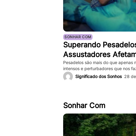
SONHAR COM
Superando Pesadelo
Assustadores Afeta
Mental e Maneiras d
Pesadelos são mais do que apenas 
intensos e perturbadores que nos f
profundo. Eles podem ser tão vívid
Significado dos Sonhos
28 de
nosso coração bater forte, e a sen
depois de acordarmos. Enquanto pe
ocorrências frequentes podem impac
Sonhar Com