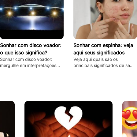
Sonhar com disco voador:
Sonhar com espinha: veja
o que isso significa?
aqui seus significados
Sonhar com disco voador:
Veja aqui quais são os
mergulhe em interpretações
principais significados de se
detalhadas, descubra o
sonhar com espinha, quais são
significado espiritual e
suas principais variações e
psicológico e todas as
muito mais.
variações!