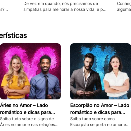
De vez em quando, nós precisamos de
Conheç
os?
simpatias para melhorar a nossa vida, e por
algumas
papel e
isso, veja aqui as melhores que utilizam
negativ
vinagre!
princi
erísticas
Áries no Amor – Lado
Escorpião no Amor – Lado
romântico e dicas para
romântico e dicas para
Saiba tudo sobre o signo de
Saiba tudo sobre como
conquistar
conquistar
Áries no amor e nas relações
Escorpião se porta no amor e
amorosas, com dicas de como
veja dicas infalíveis para