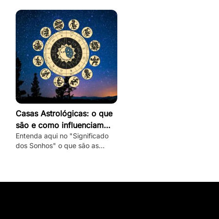
romântico e veja dicas de como
conquistar um capricorniano!
Casas Astrológicas: o que
são e como influenciam
Entenda aqui no "Significado
nossa vida e personalidade
dos Sonhos" o que são as
casas astrológicas, quais são
seus significados e as suas
influências nas nossas vidas