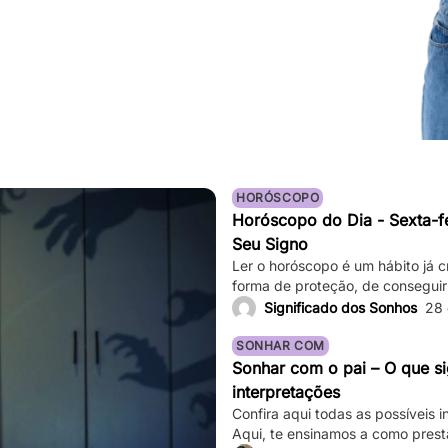
HORÓSCOPO
Horóscopo do Dia - Sexta-fe
Seu Signo
Ler o horóscopo é um hábito já c
forma de proteção, de conseguir
até mesmo de sair de determina
Significado dos Sonhos
28
saber o que os astros estão prev
Basta verificar informações comp
SONHAR COM
Sonhar com o pai – O que si
interpretações
Confira aqui todas as possíveis 
Aqui, te ensinamos a como prest