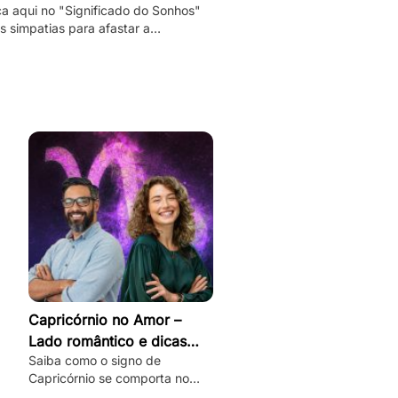
a aqui no "Significado do Sonhos"
 simpatias para afastar a
idade e as más energias, e
palmente o mau olhado!
Capricórnio no Amor –
Lado romântico e dicas
Saiba como o signo de
para conquistar
Capricórnio se comporta no
amor, desbloqueie seu lado