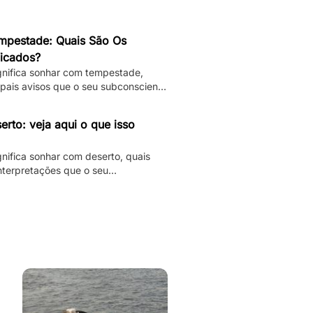
pestade: Quais São Os
ficados?
ignifica sonhar com tempestade,
ipais avisos que o seu subconsciente
izer e muito mais.
rto: veja aqui o que isso
gnifica sonhar com deserto, quais
interpretações que o seu
á te dando.