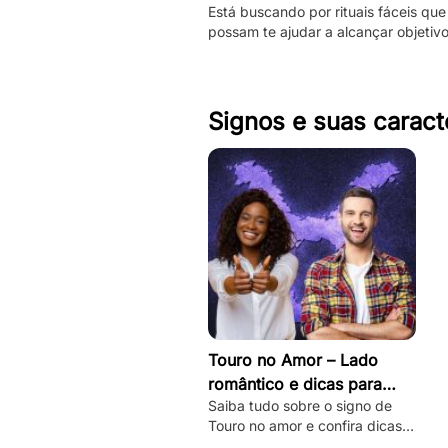
Está buscando por rituais fáceis que
fazê-las
possam te ajudar a alcançar objetiv
Então, confira essas simpatias com 
caneta.
Signos e suas caract
Touro no Amor – Lado
romântico e dicas para
Saiba tudo sobre o signo de
conquistar
Touro no amor e confira dicas
práticas de como desbloquear