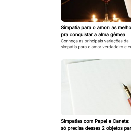
Simpatia para o amor: as melho
pra conquistar a alma gêmea
Conheça as principais variações da
simpatia para o amor verdadeiro e e
hoje mesmo sua alma gêmea! Todas
simples de se fazer!
Simpatias com Papel e Caneta:
só precisa desses 2 objetos pa