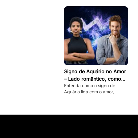
seu lado romântico!
Signo de Aquário no Amor
– Lado romântico, como
Entenda como o signo de
conquistar e mais
Aquário lida com o amor,
conheça seu lado romântico
oculto e veja dicas de como
conquistar um aquariano!