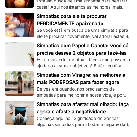
Está em busca de uma simpatia para separar
casal? Aqui nós listamos as melhores, mais
simples e mais funcionais simpatias desse tipo!
Simpatias para ele te procurar
PERDIDAMENTE apaixonado
Se você está em busca de uma simpatia para
ele te procurar novamente, vai adorar estas 8
simpatias de amor e amarração que
Simpatias com Papel e Caneta: você só
separamos.
precisa desses 2 objetos para fazê-las
Está buscando por rituais fáceis que possam te
ajudar a alcançar objetivos? Então, confira
essas simpatias com papel e caneta.
Simpatias com Vinagre: as melhores e
mais PODEROSAS para fazer agora
De vez em quando, nós precisamos de
simpatias para melhorar a nossa vida, e por
isso, veja aqui as melhores que utilizam
Simpatias para afastar mal olhado: faça
vinagre!
agora e afaste a negatividade
Conheça aqui no "Significado do Sonhos"
algumas simpatias para afastar a negatividade
e as más energias, e principalmente o mau
olhado!