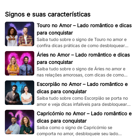
Signos e suas características
Touro no Amor – Lado romântico e dicas
para conquistar
Saiba tudo sobre o signo de Touro no amor e
confira dicas práticas de como desbloquear
seu lado romântico!
Áries no Amor – Lado romântico e dicas
para conquistar
Saiba tudo sobre o signo de Áries no amor e
nas relações amorosas, com dicas de como
destravar seu intenso e ardente lado
Escorpião no Amor – Lado romântico e
romântico.
dicas para conquistar
Saiba tudo sobre como Escorpião se porta no
amor e veja dicas infalíveis para desbloquear
seu misterioso e enigmático lado romântico.
Capricórnio no Amor – Lado romântico e
dicas para conquistar
Saiba como o signo de Capricórnio se
comporta no amor, desbloqueie seu lado