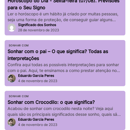
Horóscopo do Dia - Sexta-feira (07/08). Previsões
impactar significativamente nossa […]
para o Seu Signo
Ler o horóscopo é um hábito já criado por muitas pessoas,
seja uma forma de proteção, de conseguir guiar alguns
Significado dos Sonhos
passos de sua vida e até mesmo de sair de determinadas
28 de novembro de 2023
“roubadas”, não é mesmo? Quer saber o que os astros estão
prevendo para seu signo no dia de hoje? Basta verificar
informações completas sobre […]
SONHAR COM
Sonhar com o pai – O que significa? Todas as
interpretações
Confira aqui todas as possíveis interpretações para sonhar
com o pai. Aqui, te ensinamos a como prestar atenção no
Eduardo Garcia Peres
seu sonho!
4 de novembro de 2023
SONHAR COM
Sonhar com Crocodilo: o que significa?
Acabou de sonhar com crocodilo nesta noite? Veja aqui
quais são os principais significados desse sonho, quais são
Eduardo Garcia Peres
suas principais variações!
4 de novembro de 2023