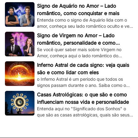
romântico e veja dicas de como conquistar um
Signo de Aquário no Amor – Lado
capricorniano!
romântico, como conquistar e mais
Entenda como o signo de Aquário lida com o
amor, conheça seu lado romântico oculto e veja
dicas de como conquistar um aquariano!
Signo de Virgem no Amor – Lado
romântico, personalidade e como
Se você quer saber mais sobre Virgem no
conquistar
Amor, conheça aqui o lado romântico do
virginiano e confira dicas de como conquistá-
Inferno Astral de cada signo: veja quais
lo.
são e como lidar com eles
o Inferno Astral é um período que todos os
signos passam durante o ano. Saiba como o
seu signo é atingido e como lidar com essa
Casas Astrológicas: o que são e como
fase.
influenciam nossa vida e personalidade
Entenda aqui no "Significado dos Sonhos" o
que são as casas astrológicas, quais são seus
significados e as suas influências nas nossas
vidas