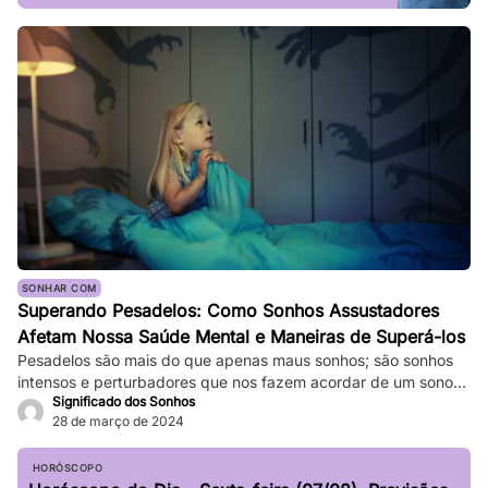
SONHAR COM
Superando Pesadelos: Como Sonhos Assustadores
Afetam Nossa Saúde Mental e Maneiras de Superá-los
Pesadelos são mais do que apenas maus sonhos; são sonhos
intensos e perturbadores que nos fazem acordar de um sono
Significado dos Sonhos
profundo. Eles podem ser tão vívidos e assustadores que
28 de março de 2024
fazem nosso coração bater forte, e a sensação de medo
persiste mesmo depois de acordarmos. Enquanto pesadelos
ocasionais são comuns, ocorrências frequentes podem
HORÓSCOPO