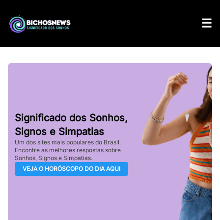
Significado dos Sonhos,
Signos e Simpatias
Um dos sites mais populares do Brasil.
Encontre as melhores respostas sobre
Sonhos, Signos e Simpatias.
VEJA O HORÓSCOPO DO DIA AQUI