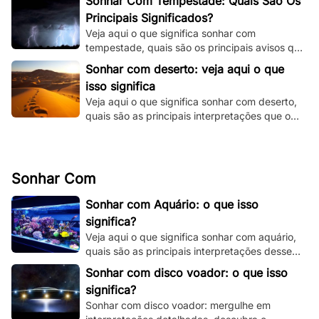
Sonhar Com Tempestade: Quais São Os
Principais Significados?
Veja aqui o que significa sonhar com
tempestade, quais são os principais avisos que
o seu subconsciente está tentando te dizer e
Sonhar com deserto: veja aqui o que
muito mais.
isso significa
Veja aqui o que significa sonhar com deserto,
quais são as principais interpretações que o
seu subconsciente está te dando.
Sonhar Com
Sonhar com Aquário: o que isso
significa?
Veja aqui o que significa sonhar com aquário,
quais são as principais interpretações desse
sonho e muito mais. Clique e fique por dentro.
Sonhar com disco voador: o que isso
significa?
Sonhar com disco voador: mergulhe em