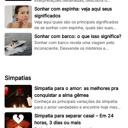
interpretações detalhadas, descubra o
significado espiritual e psicológico e todas as
Sonhar com espinha: veja aqui seus
variações!
significados
Veja aqui quais são os principais significados
de se sonhar com espinha, quais são suas
principais variações e muito mais.
Sonhar com barco: o que isso significa?
Sonhar com barco revela uma viagem pelo
inconsciente. Desvende os mistérios e
significados deste sonho único aqui e agora!
Simpatias
Simpatia para o amor: as melhores pra
conquistar a alma gêmea
Conheça as principais variações da simpatia
para o amor verdadeiro e encontre hoje mesmo
sua alma gêmea! Todas são simples de se
Simpatia para separar casal – Em 24
fazer!
horas, 3 dias ou mais