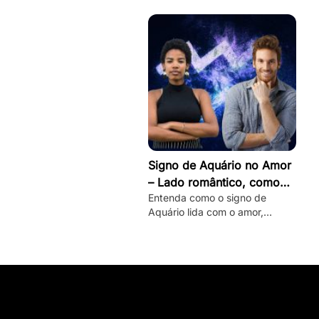
seu lado romântico!
Signo de Aquário no Amor
– Lado romântico, como
Entenda como o signo de
conquistar e mais
Aquário lida com o amor,
conheça seu lado romântico
oculto e veja dicas de como
conquistar um aquariano!