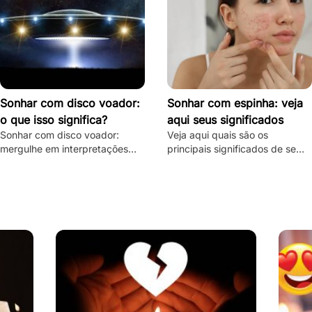
Sonhar com disco voador:
Sonhar com espinha: veja
o que isso significa?
aqui seus significados
Sonhar com disco voador:
Veja aqui quais são os
mergulhe em interpretações
principais significados de se
detalhadas, descubra o
sonhar com espinha, quais são
significado espiritual e
suas principais variações e
psicológico e todas as
muito mais.
variações!