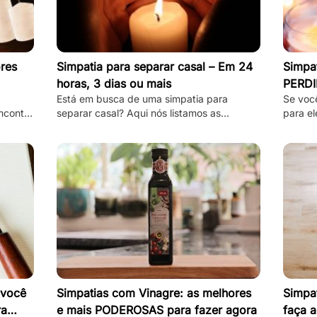
res
Simpatia para separar casal – Em 24
Simpat
horas, 3 dias ou mais
PERDI
Está em busca de uma simpatia para
Se voc
ncontre
separar casal? Aqui nós listamos as
para el
 são
melhores, mais simples e mais funcionais
estas 
simpatias desse tipo!
separa
 você
Simpatias com Vinagre: as melhores
Simpat
ra
e mais PODEROSAS para fazer agora
faça a