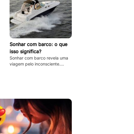
Sonhar com barco: o que
isso significa?
Sonhar com barco revela uma
viagem pelo inconsciente.
Desvende os mistérios e
significados deste sonho único
aqui e agora!