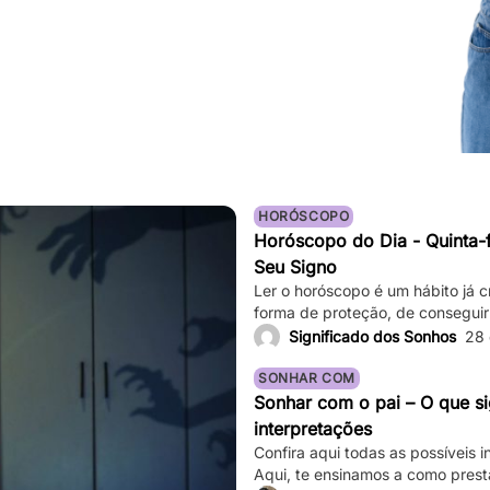
HORÓSCOPO
Horóscopo do Dia - Quinta-f
Seu Signo
Ler o horóscopo é um hábito já c
forma de proteção, de conseguir
até mesmo de sair de determina
Significado dos Sonhos
28
saber o que os astros estão prev
Basta verificar informações comp
SONHAR COM
Sonhar com o pai – O que si
interpretações
Confira aqui todas as possíveis 
Aqui, te ensinamos a como prest