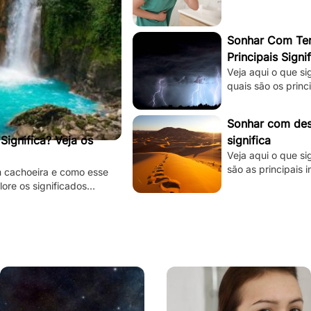
Sonhar Com Tem
Principais Signi
Veja aqui o que s
quais são os princ
está tentando te d
Sonhar com dese
ignifica? Veja os
significa
Veja aqui o que si
são as principais 
m cachoeira e como esse
subconsciente est
lore os significados