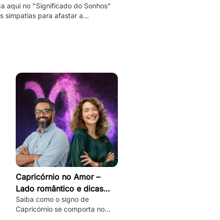
a aqui no "Significado do Sonhos"
 simpatias para afastar a
idade e as más energias, e
palmente o mau olhado!
Capricórnio no Amor –
Lado romântico e dicas
Saiba como o signo de
para conquistar
Capricórnio se comporta no
amor, desbloqueie seu lado