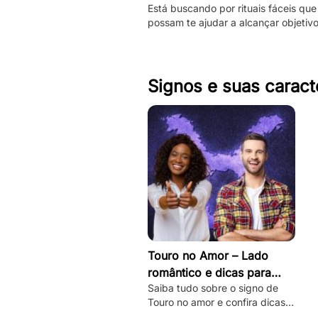
Está buscando por rituais fáceis que
fazê-las
possam te ajudar a alcançar objetiv
Então, confira essas simpatias com 
caneta.
Signos e suas caract
Touro no Amor – Lado
romântico e dicas para
Saiba tudo sobre o signo de
conquistar
Touro no amor e confira dicas
práticas de como desbloquear