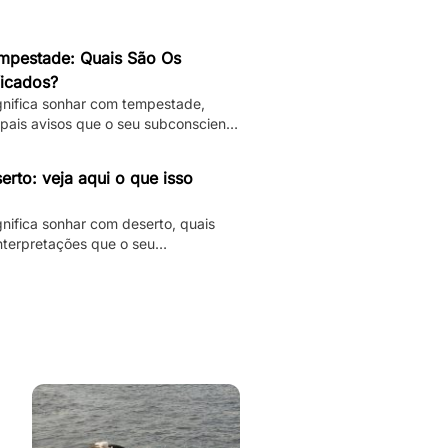
pestade: Quais São Os
ficados?
ignifica sonhar com tempestade,
ipais avisos que o seu subconsciente
izer e muito mais.
rto: veja aqui o que isso
gnifica sonhar com deserto, quais
interpretações que o seu
á te dando.