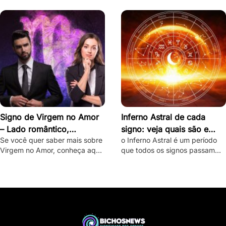
destravar seu intenso e ardente
desbloquear seu misterioso e
lado romântico.
enigmático lado romântico.
Signo de Virgem no Amor
Inferno Astral de cada
– Lado romântico,
signo: veja quais são e
Se você quer saber mais sobre
o Inferno Astral é um período
personalidade e como
como lidar com eles
Virgem no Amor, conheça aqui
que todos os signos passam
conquistar
o lado romântico do virginiano
durante o ano. Saiba como o
e confira dicas de como
seu signo é atingido e como
conquistá-lo.
lidar com essa fase.