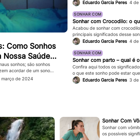
Eduardo Garcia Peres
4 de
SONHAR COM
Sonhar com Crocodilo: o que
Acabou de sonhar com crocodilo 
principais significados desse son
variações!
Eduardo Garcia Peres
4 de
s: Como Sonhos
SONHAR COM
m Nossa Saúde
Sonhar com parto – qual é o
e Superá-los
maus sonhos; são sonhos
Confira aqui todos os significad
azem acordar de um sono
o que este sonho pode estar que
os e assustadores que fazem
 março de 2024
Eduardo Garcia Peres
3 de
sação de medo persiste mesmo
sadelos ocasionais são comuns,
tar significativamente nossa […]
Sonhar Com Vôm
Sonhar com vômito 
os possíveis signi
sua situação e à s