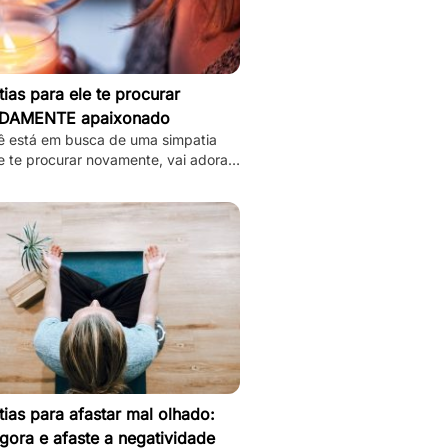
ias para ele te procurar
DAMENTE apaixonado
ê está em busca de uma simpatia
e te procurar novamente, vai adorar
8 simpatias de amor e amarração que
mos.
ias para afastar mal olhado:
gora e afaste a negatividade