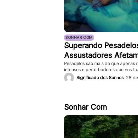
SONHAR COM
Superando Pesadelo
Assustadores Afeta
Mental e Maneiras d
Pesadelos são mais do que apenas 
intensos e perturbadores que nos f
profundo. Eles podem ser tão vívid
Significado dos Sonhos
28 de
nosso coração bater forte, e a sen
depois de acordarmos. Enquanto pe
ocorrências frequentes podem impac
Sonhar Com