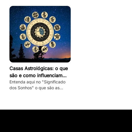
romântico e veja dicas de como
conquistar um capricorniano!
Casas Astrológicas: o que
são e como influenciam
Entenda aqui no "Significado
nossa vida e personalidade
dos Sonhos" o que são as
casas astrológicas, quais são
seus significados e as suas
influências nas nossas vidas