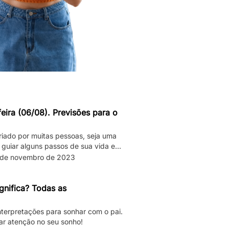
eira (06/08). Previsões para o
riado por muitas pessoas, seja uma
 guiar alguns passos de sua vida e
das “roubadas”, não é mesmo? Quer
 de novembro de 2023
endo para seu signo no dia de hoje?
letas sobre […]
gnifica? Todas as
interpretações para sonhar com o pai.
ar atenção no seu sonho!