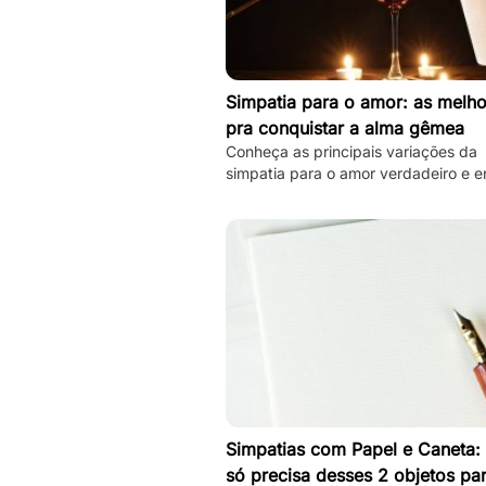
Simpatia para o amor: as melho
pra conquistar a alma gêmea
Conheça as principais variações da
simpatia para o amor verdadeiro e e
hoje mesmo sua alma gêmea! Todas
simples de se fazer!
Simpatias com Papel e Caneta:
só precisa desses 2 objetos pa