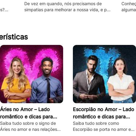
De vez em quando, nós precisamos de
Conheç
os?
simpatias para melhorar a nossa vida, e por
algumas
papel e
isso, veja aqui as melhores que utilizam
negativ
vinagre!
princi
erísticas
Áries no Amor – Lado
Escorpião no Amor – Lado
romântico e dicas para
romântico e dicas para
Saiba tudo sobre o signo de
Saiba tudo sobre como
conquistar
conquistar
Áries no amor e nas relações
Escorpião se porta no amor e
amorosas, com dicas de como
veja dicas infalíveis para