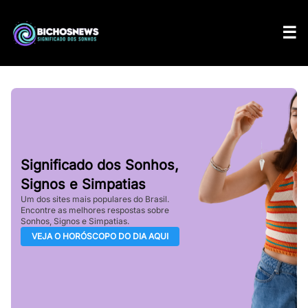
Significado dos Sonhos,
Signos e Simpatias
Um dos sites mais populares do Brasil.
Encontre as melhores respostas sobre
Sonhos, Signos e Simpatias.
VEJA O HORÓSCOPO DO DIA AQUI