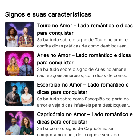
Signos e suas características
Touro no Amor – Lado romântico e dicas
para conquistar
Saiba tudo sobre o signo de Touro no amor e
confira dicas práticas de como desbloquear
seu lado romântico!
Áries no Amor – Lado romântico e dicas
para conquistar
Saiba tudo sobre o signo de Áries no amor e
nas relações amorosas, com dicas de como
destravar seu intenso e ardente lado
Escorpião no Amor – Lado romântico e
romântico.
dicas para conquistar
Saiba tudo sobre como Escorpião se porta no
amor e veja dicas infalíveis para desbloquear
seu misterioso e enigmático lado romântico.
Capricórnio no Amor – Lado romântico e
dicas para conquistar
Saiba como o signo de Capricórnio se
comporta no amor, desbloqueie seu lado