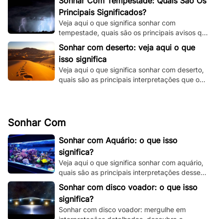
Sonhar Com Tempestade: Quais São Os
Principais Significados?
Veja aqui o que significa sonhar com
tempestade, quais são os principais avisos que
o seu subconsciente está tentando te dizer e
Sonhar com deserto: veja aqui o que
muito mais.
isso significa
Veja aqui o que significa sonhar com deserto,
quais são as principais interpretações que o
seu subconsciente está te dando.
Sonhar Com
Sonhar com Aquário: o que isso
significa?
Veja aqui o que significa sonhar com aquário,
quais são as principais interpretações desse
sonho e muito mais. Clique e fique por dentro.
Sonhar com disco voador: o que isso
significa?
Sonhar com disco voador: mergulhe em