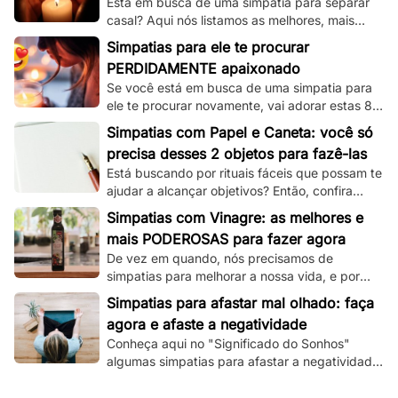
Está em busca de uma simpatia para separar
casal? Aqui nós listamos as melhores, mais
simples e mais funcionais simpatias desse tipo!
Simpatias para ele te procurar
PERDIDAMENTE apaixonado
Se você está em busca de uma simpatia para
ele te procurar novamente, vai adorar estas 8
simpatias de amor e amarração que
Simpatias com Papel e Caneta: você só
separamos.
precisa desses 2 objetos para fazê-las
Está buscando por rituais fáceis que possam te
ajudar a alcançar objetivos? Então, confira
essas simpatias com papel e caneta.
Simpatias com Vinagre: as melhores e
mais PODEROSAS para fazer agora
De vez em quando, nós precisamos de
simpatias para melhorar a nossa vida, e por
isso, veja aqui as melhores que utilizam
Simpatias para afastar mal olhado: faça
vinagre!
agora e afaste a negatividade
Conheça aqui no "Significado do Sonhos"
algumas simpatias para afastar a negatividade
e as más energias, e principalmente o mau
olhado!