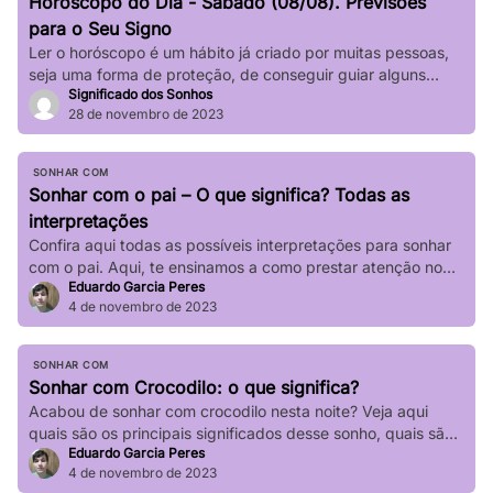
Horóscopo do Dia - Sábado (08/08). Previsões
impactar significativamente nossa […]
para o Seu Signo
Ler o horóscopo é um hábito já criado por muitas pessoas,
seja uma forma de proteção, de conseguir guiar alguns
Significado dos Sonhos
passos de sua vida e até mesmo de sair de determinadas
28 de novembro de 2023
“roubadas”, não é mesmo? Quer saber o que os astros estão
prevendo para seu signo no dia de hoje? Basta verificar
informações completas sobre […]
SONHAR COM
Sonhar com o pai – O que significa? Todas as
interpretações
Confira aqui todas as possíveis interpretações para sonhar
com o pai. Aqui, te ensinamos a como prestar atenção no
Eduardo Garcia Peres
seu sonho!
4 de novembro de 2023
SONHAR COM
Sonhar com Crocodilo: o que significa?
Acabou de sonhar com crocodilo nesta noite? Veja aqui
quais são os principais significados desse sonho, quais são
Eduardo Garcia Peres
suas principais variações!
4 de novembro de 2023