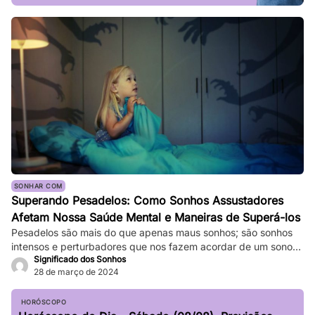
SONHAR COM
Superando Pesadelos: Como Sonhos Assustadores
Afetam Nossa Saúde Mental e Maneiras de Superá-los
Pesadelos são mais do que apenas maus sonhos; são sonhos
intensos e perturbadores que nos fazem acordar de um sono
Significado dos Sonhos
profundo. Eles podem ser tão vívidos e assustadores que
28 de março de 2024
fazem nosso coração bater forte, e a sensação de medo
persiste mesmo depois de acordarmos. Enquanto pesadelos
ocasionais são comuns, ocorrências frequentes podem
HORÓSCOPO