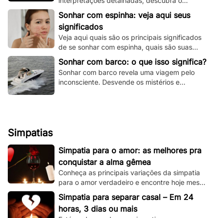
interpretações detalhadas, descubra o
significado espiritual e psicológico e todas as
Sonhar com espinha: veja aqui seus
variações!
significados
Veja aqui quais são os principais significados
de se sonhar com espinha, quais são suas
principais variações e muito mais.
Sonhar com barco: o que isso significa?
Sonhar com barco revela uma viagem pelo
inconsciente. Desvende os mistérios e
significados deste sonho único aqui e agora!
Simpatias
Simpatia para o amor: as melhores pra
conquistar a alma gêmea
Conheça as principais variações da simpatia
para o amor verdadeiro e encontre hoje mesmo
sua alma gêmea! Todas são simples de se
Simpatia para separar casal – Em 24
fazer!
horas, 3 dias ou mais