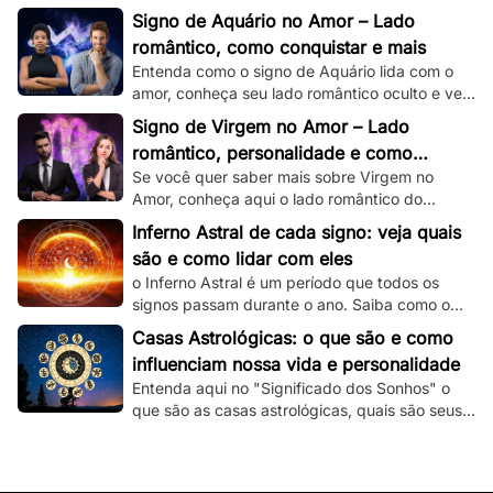
romântico e veja dicas de como conquistar um
Signo de Aquário no Amor – Lado
capricorniano!
romântico, como conquistar e mais
Entenda como o signo de Aquário lida com o
amor, conheça seu lado romântico oculto e veja
dicas de como conquistar um aquariano!
Signo de Virgem no Amor – Lado
romântico, personalidade e como
Se você quer saber mais sobre Virgem no
conquistar
Amor, conheça aqui o lado romântico do
virginiano e confira dicas de como conquistá-
Inferno Astral de cada signo: veja quais
lo.
são e como lidar com eles
o Inferno Astral é um período que todos os
signos passam durante o ano. Saiba como o
seu signo é atingido e como lidar com essa
Casas Astrológicas: o que são e como
fase.
influenciam nossa vida e personalidade
Entenda aqui no "Significado dos Sonhos" o
que são as casas astrológicas, quais são seus
significados e as suas influências nas nossas
vidas