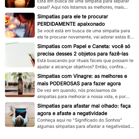
Está em busca de uma simpatia para separar
casal? Aqui nós listamos as melhores, mais
simples e mais funcionais simpatias desse tipo!
Simpatias para ele te procurar
PERDIDAMENTE apaixonado
Se você está em busca de uma simpatia para
ele te procurar novamente, vai adorar estas 8
simpatias de amor e amarração que
Simpatias com Papel e Caneta: você só
separamos.
precisa desses 2 objetos para fazê-las
Está buscando por rituais fáceis que possam te
ajudar a alcançar objetivos? Então, confira
essas simpatias com papel e caneta.
Simpatias com Vinagre: as melhores e
mais PODEROSAS para fazer agora
De vez em quando, nós precisamos de
simpatias para melhorar a nossa vida, e por
isso, veja aqui as melhores que utilizam
Simpatias para afastar mal olhado: faça
vinagre!
agora e afaste a negatividade
Conheça aqui no "Significado do Sonhos"
algumas simpatias para afastar a negatividade
e as más energias, e principalmente o mau
olhado!