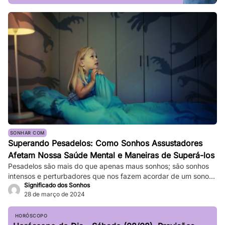
SONHAR COM
Superando Pesadelos: Como Sonhos Assustadores
Afetam Nossa Saúde Mental e Maneiras de Superá-los
Pesadelos são mais do que apenas maus sonhos; são sonhos
intensos e perturbadores que nos fazem acordar de um sono
Significado dos Sonhos
profundo. Eles podem ser tão vívidos e assustadores que
28 de março de 2024
fazem nosso coração bater forte, e a sensação de medo
persiste mesmo depois de acordarmos. Enquanto pesadelos
ocasionais são comuns, ocorrências frequentes podem
HORÓSCOPO