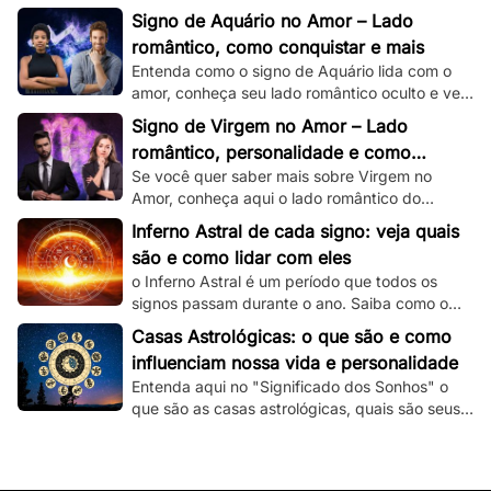
romântico e veja dicas de como conquistar um
Signo de Aquário no Amor – Lado
capricorniano!
romântico, como conquistar e mais
Entenda como o signo de Aquário lida com o
amor, conheça seu lado romântico oculto e veja
dicas de como conquistar um aquariano!
Signo de Virgem no Amor – Lado
romântico, personalidade e como
Se você quer saber mais sobre Virgem no
conquistar
Amor, conheça aqui o lado romântico do
virginiano e confira dicas de como conquistá-
Inferno Astral de cada signo: veja quais
lo.
são e como lidar com eles
o Inferno Astral é um período que todos os
signos passam durante o ano. Saiba como o
seu signo é atingido e como lidar com essa
Casas Astrológicas: o que são e como
fase.
influenciam nossa vida e personalidade
Entenda aqui no "Significado dos Sonhos" o
que são as casas astrológicas, quais são seus
significados e as suas influências nas nossas
vidas