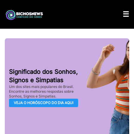
Significado dos Sonhos,
Signos e Simpatias
Um dos sites mais populares do Brasil.
Encontre as melhores respostas sobre
Sonhos, Signos e Simpatias.
VEJA O HORÓSCOPO DO DIA AQUI