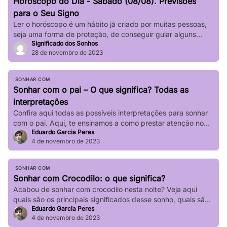
Horóscopo do Dia - Sábado (08/08). Previsões
impactar significativamente nossa […]
para o Seu Signo
Ler o horóscopo é um hábito já criado por muitas pessoas,
seja uma forma de proteção, de conseguir guiar alguns
Significado dos Sonhos
passos de sua vida e até mesmo de sair de determinadas
28 de novembro de 2023
“roubadas”, não é mesmo? Quer saber o que os astros estão
prevendo para seu signo no dia de hoje? Basta verificar
informações completas sobre […]
SONHAR COM
Sonhar com o pai – O que significa? Todas as
interpretações
Confira aqui todas as possíveis interpretações para sonhar
com o pai. Aqui, te ensinamos a como prestar atenção no
Eduardo Garcia Peres
seu sonho!
4 de novembro de 2023
SONHAR COM
Sonhar com Crocodilo: o que significa?
Acabou de sonhar com crocodilo nesta noite? Veja aqui
quais são os principais significados desse sonho, quais são
Eduardo Garcia Peres
suas principais variações!
4 de novembro de 2023