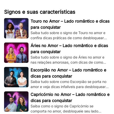
Signos e suas características
Touro no Amor – Lado romântico e dicas
para conquistar
Saiba tudo sobre o signo de Touro no amor e
confira dicas práticas de como desbloquear
seu lado romântico!
Áries no Amor – Lado romântico e dicas
para conquistar
Saiba tudo sobre o signo de Áries no amor e
nas relações amorosas, com dicas de como
destravar seu intenso e ardente lado
Escorpião no Amor – Lado romântico e
romântico.
dicas para conquistar
Saiba tudo sobre como Escorpião se porta no
amor e veja dicas infalíveis para desbloquear
seu misterioso e enigmático lado romântico.
Capricórnio no Amor – Lado romântico e
dicas para conquistar
Saiba como o signo de Capricórnio se
comporta no amor, desbloqueie seu lado