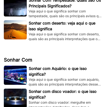
Sonhar Com Tempestade: Quais São Os
Principais Significados?
Veja aqui o que significa sonhar com
tempestade, quais são os principais avisos que
o seu subconsciente está tentando te dizer e
Sonhar com deserto: veja aqui o que
muito mais.
isso significa
Veja aqui o que significa sonhar com deserto,
quais são as principais interpretações que o
seu subconsciente está te dando.
Sonhar Com
Sonhar com Aquário: o que isso
significa?
Veja aqui o que significa sonhar com aquário,
quais são as principais interpretações desse
sonho e muito mais. Clique e fique por dentro.
Sonhar com disco voador: o que isso
significa?
Sonhar com disco voador: mergulhe em