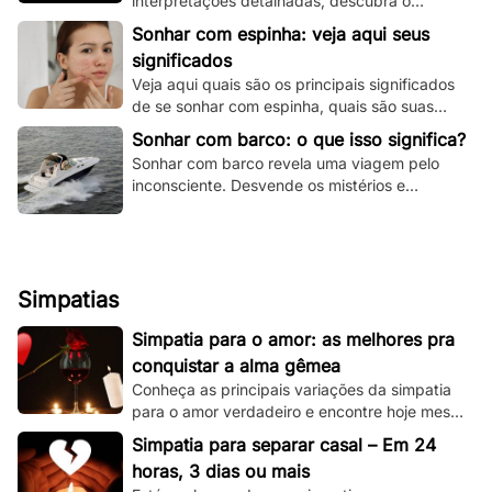
interpretações detalhadas, descubra o
significado espiritual e psicológico e todas as
Sonhar com espinha: veja aqui seus
variações!
significados
Veja aqui quais são os principais significados
de se sonhar com espinha, quais são suas
principais variações e muito mais.
Sonhar com barco: o que isso significa?
Sonhar com barco revela uma viagem pelo
inconsciente. Desvende os mistérios e
significados deste sonho único aqui e agora!
Simpatias
Simpatia para o amor: as melhores pra
conquistar a alma gêmea
Conheça as principais variações da simpatia
para o amor verdadeiro e encontre hoje mesmo
sua alma gêmea! Todas são simples de se
Simpatia para separar casal – Em 24
fazer!
horas, 3 dias ou mais