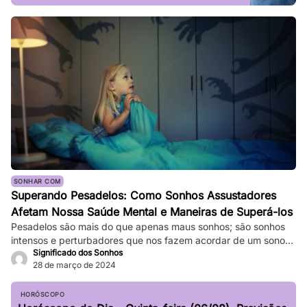
SONHAR COM
Superando Pesadelos: Como Sonhos Assustadores
Afetam Nossa Saúde Mental e Maneiras de Superá-los
Pesadelos são mais do que apenas maus sonhos; são sonhos
intensos e perturbadores que nos fazem acordar de um sono
Significado dos Sonhos
profundo. Eles podem ser tão vívidos e assustadores que
28 de março de 2024
fazem nosso coração bater forte, e a sensação de medo
persiste mesmo depois de acordarmos. Enquanto pesadelos
ocasionais são comuns, ocorrências frequentes podem
HORÓSCOPO