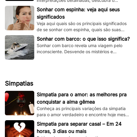
interpretações detalhadas, descubra o
significado espiritual e psicológico e todas as
Sonhar com espinha: veja aqui seus
variações!
significados
Veja aqui quais são os principais significados
de se sonhar com espinha, quais são suas
principais variações e muito mais.
Sonhar com barco: o que isso significa?
Sonhar com barco revela uma viagem pelo
inconsciente. Desvende os mistérios e
significados deste sonho único aqui e agora!
Simpatias
Simpatia para o amor: as melhores pra
conquistar a alma gêmea
Conheça as principais variações da simpatia
para o amor verdadeiro e encontre hoje mesmo
sua alma gêmea! Todas são simples de se
Simpatia para separar casal – Em 24
fazer!
horas, 3 dias ou mais