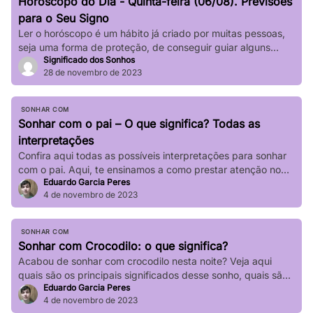
Horóscopo do Dia - Quinta-feira (06/08). Previsões
impactar significativamente nossa […]
para o Seu Signo
Ler o horóscopo é um hábito já criado por muitas pessoas,
seja uma forma de proteção, de conseguir guiar alguns
Significado dos Sonhos
passos de sua vida e até mesmo de sair de determinadas
28 de novembro de 2023
“roubadas”, não é mesmo? Quer saber o que os astros estão
prevendo para seu signo no dia de hoje? Basta verificar
informações completas sobre […]
SONHAR COM
Sonhar com o pai – O que significa? Todas as
interpretações
Confira aqui todas as possíveis interpretações para sonhar
com o pai. Aqui, te ensinamos a como prestar atenção no
Eduardo Garcia Peres
seu sonho!
4 de novembro de 2023
SONHAR COM
Sonhar com Crocodilo: o que significa?
Acabou de sonhar com crocodilo nesta noite? Veja aqui
quais são os principais significados desse sonho, quais são
Eduardo Garcia Peres
suas principais variações!
4 de novembro de 2023