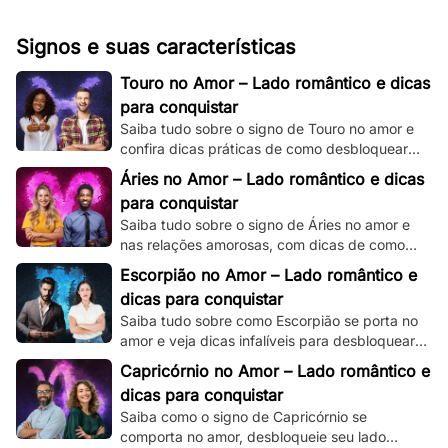
Signos e suas características
Touro no Amor – Lado romântico e dicas
para conquistar
Saiba tudo sobre o signo de Touro no amor e
confira dicas práticas de como desbloquear
seu lado romântico!
Áries no Amor – Lado romântico e dicas
para conquistar
Saiba tudo sobre o signo de Áries no amor e
nas relações amorosas, com dicas de como
destravar seu intenso e ardente lado
Escorpião no Amor – Lado romântico e
romântico.
dicas para conquistar
Saiba tudo sobre como Escorpião se porta no
amor e veja dicas infalíveis para desbloquear
seu misterioso e enigmático lado romântico.
Capricórnio no Amor – Lado romântico e
dicas para conquistar
Saiba como o signo de Capricórnio se
comporta no amor, desbloqueie seu lado