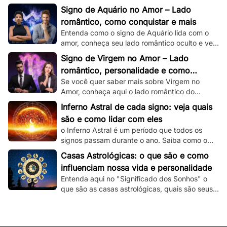
romântico e veja dicas de como conquistar um
Signo de Aquário no Amor – Lado
capricorniano!
romântico, como conquistar e mais
Entenda como o signo de Aquário lida com o
amor, conheça seu lado romântico oculto e veja
dicas de como conquistar um aquariano!
Signo de Virgem no Amor – Lado
romântico, personalidade e como
Se você quer saber mais sobre Virgem no
conquistar
Amor, conheça aqui o lado romântico do
virginiano e confira dicas de como conquistá-
Inferno Astral de cada signo: veja quais
lo.
são e como lidar com eles
o Inferno Astral é um período que todos os
signos passam durante o ano. Saiba como o
seu signo é atingido e como lidar com essa
Casas Astrológicas: o que são e como
fase.
influenciam nossa vida e personalidade
Entenda aqui no "Significado dos Sonhos" o
que são as casas astrológicas, quais são seus
significados e as suas influências nas nossas
vidas