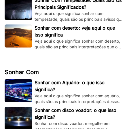
Sonhar Com Tempestade: Quais São Os
Principais Significados?
Veja aqui o que significa sonhar com
tempestade, quais são os principais avisos que
o seu subconsciente está tentando te dizer e
Sonhar com deserto: veja aqui o que
muito mais.
isso significa
Veja aqui o que significa sonhar com deserto,
quais são as principais interpretações que o
seu subconsciente está te dando.
Sonhar Com
Sonhar com Aquário: o que isso
significa?
Veja aqui o que significa sonhar com aquário,
quais são as principais interpretações desse
sonho e muito mais. Clique e fique por dentro.
Sonhar com disco voador: o que isso
significa?
Sonhar com disco voador: mergulhe em