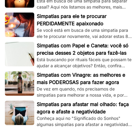
Está em busca de uma simpatia para separar
casal? Aqui nós listamos as melhores, mais
simples e mais funcionais simpatias desse tipo!
Simpatias para ele te procurar
PERDIDAMENTE apaixonado
Se você está em busca de uma simpatia para
ele te procurar novamente, vai adorar estas 8
simpatias de amor e amarração que
Simpatias com Papel e Caneta: você só
separamos.
precisa desses 2 objetos para fazê-las
Está buscando por rituais fáceis que possam te
ajudar a alcançar objetivos? Então, confira
essas simpatias com papel e caneta.
Simpatias com Vinagre: as melhores e
mais PODEROSAS para fazer agora
De vez em quando, nós precisamos de
simpatias para melhorar a nossa vida, e por
isso, veja aqui as melhores que utilizam
Simpatias para afastar mal olhado: faça
vinagre!
agora e afaste a negatividade
Conheça aqui no "Significado do Sonhos"
algumas simpatias para afastar a negatividade
e as más energias, e principalmente o mau
olhado!