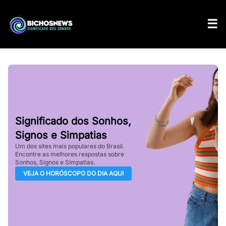
Significado dos Sonhos,
Signos e Simpatias
Um dos sites mais populares do Brasil.
Encontre as melhores respostas sobre
Sonhos, Signos e Simpatias.
VEJA O HORÓSCOPO DO DIA AQUI