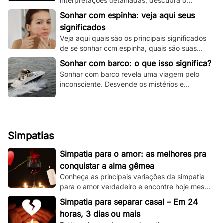
interpretações detalhadas, descubra o
significado espiritual e psicológico e todas as
Sonhar com espinha: veja aqui seus
variações!
significados
Veja aqui quais são os principais significados
de se sonhar com espinha, quais são suas
principais variações e muito mais.
Sonhar com barco: o que isso significa?
Sonhar com barco revela uma viagem pelo
inconsciente. Desvende os mistérios e
significados deste sonho único aqui e agora!
Simpatias
Simpatia para o amor: as melhores pra
conquistar a alma gêmea
Conheça as principais variações da simpatia
para o amor verdadeiro e encontre hoje mesmo
sua alma gêmea! Todas são simples de se
Simpatia para separar casal – Em 24
fazer!
horas, 3 dias ou mais