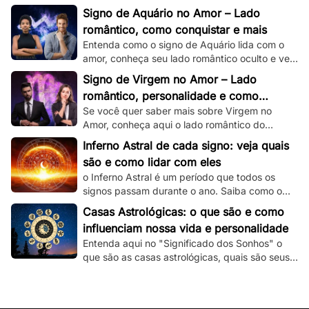
romântico e veja dicas de como conquistar um
Signo de Aquário no Amor – Lado
capricorniano!
romântico, como conquistar e mais
Entenda como o signo de Aquário lida com o
amor, conheça seu lado romântico oculto e veja
dicas de como conquistar um aquariano!
Signo de Virgem no Amor – Lado
romântico, personalidade e como
Se você quer saber mais sobre Virgem no
conquistar
Amor, conheça aqui o lado romântico do
virginiano e confira dicas de como conquistá-
Inferno Astral de cada signo: veja quais
lo.
são e como lidar com eles
o Inferno Astral é um período que todos os
signos passam durante o ano. Saiba como o
seu signo é atingido e como lidar com essa
Casas Astrológicas: o que são e como
fase.
influenciam nossa vida e personalidade
Entenda aqui no "Significado dos Sonhos" o
que são as casas astrológicas, quais são seus
significados e as suas influências nas nossas
vidas