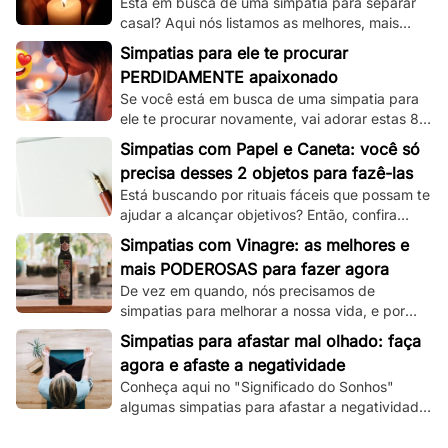
Está em busca de uma simpatia para separar
casal? Aqui nós listamos as melhores, mais
simples e mais funcionais simpatias desse tipo!
Simpatias para ele te procurar
PERDIDAMENTE apaixonado
Se você está em busca de uma simpatia para
ele te procurar novamente, vai adorar estas 8
simpatias de amor e amarração que
Simpatias com Papel e Caneta: você só
separamos.
precisa desses 2 objetos para fazê-las
Está buscando por rituais fáceis que possam te
ajudar a alcançar objetivos? Então, confira
essas simpatias com papel e caneta.
Simpatias com Vinagre: as melhores e
mais PODEROSAS para fazer agora
De vez em quando, nós precisamos de
simpatias para melhorar a nossa vida, e por
isso, veja aqui as melhores que utilizam
Simpatias para afastar mal olhado: faça
vinagre!
agora e afaste a negatividade
Conheça aqui no "Significado do Sonhos"
algumas simpatias para afastar a negatividade
e as más energias, e principalmente o mau
olhado!