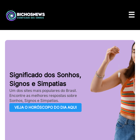
Significado dos Sonhos,
Signos e Simpatias
Um dos sites mais populares do Brasil.
Encontre as melhores respostas sobre
Sonhos, Signos e Simpatias.
VEJA O HORÓSCOPO DO DIA AQUI