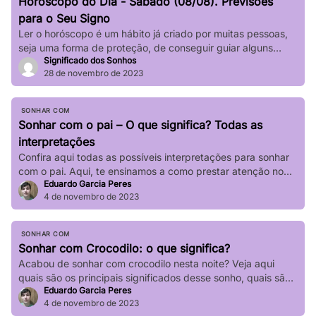
Horóscopo do Dia - Sábado (08/08). Previsões
impactar significativamente nossa […]
para o Seu Signo
Ler o horóscopo é um hábito já criado por muitas pessoas,
seja uma forma de proteção, de conseguir guiar alguns
Significado dos Sonhos
passos de sua vida e até mesmo de sair de determinadas
28 de novembro de 2023
“roubadas”, não é mesmo? Quer saber o que os astros estão
prevendo para seu signo no dia de hoje? Basta verificar
informações completas sobre […]
SONHAR COM
Sonhar com o pai – O que significa? Todas as
interpretações
Confira aqui todas as possíveis interpretações para sonhar
com o pai. Aqui, te ensinamos a como prestar atenção no
Eduardo Garcia Peres
seu sonho!
4 de novembro de 2023
SONHAR COM
Sonhar com Crocodilo: o que significa?
Acabou de sonhar com crocodilo nesta noite? Veja aqui
quais são os principais significados desse sonho, quais são
Eduardo Garcia Peres
suas principais variações!
4 de novembro de 2023