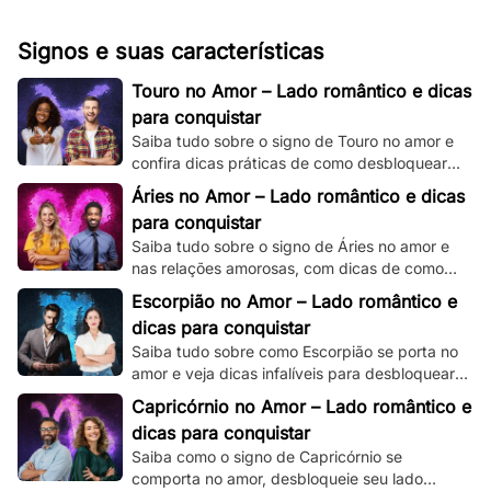
Signos e suas características
Touro no Amor – Lado romântico e dicas
para conquistar
Saiba tudo sobre o signo de Touro no amor e
confira dicas práticas de como desbloquear
seu lado romântico!
Áries no Amor – Lado romântico e dicas
para conquistar
Saiba tudo sobre o signo de Áries no amor e
nas relações amorosas, com dicas de como
destravar seu intenso e ardente lado
Escorpião no Amor – Lado romântico e
romântico.
dicas para conquistar
Saiba tudo sobre como Escorpião se porta no
amor e veja dicas infalíveis para desbloquear
seu misterioso e enigmático lado romântico.
Capricórnio no Amor – Lado romântico e
dicas para conquistar
Saiba como o signo de Capricórnio se
comporta no amor, desbloqueie seu lado