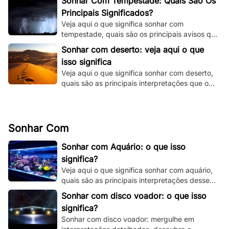
Sonhar Com Tempestade: Quais São Os
Principais Significados?
Veja aqui o que significa sonhar com
tempestade, quais são os principais avisos que
o seu subconsciente está tentando te dizer e
Sonhar com deserto: veja aqui o que
muito mais.
isso significa
Veja aqui o que significa sonhar com deserto,
quais são as principais interpretações que o
seu subconsciente está te dando.
Sonhar Com
Sonhar com Aquário: o que isso
significa?
Veja aqui o que significa sonhar com aquário,
quais são as principais interpretações desse
sonho e muito mais. Clique e fique por dentro.
Sonhar com disco voador: o que isso
significa?
Sonhar com disco voador: mergulhe em