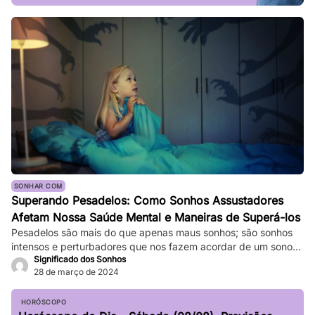
SONHAR COM
Superando Pesadelos: Como Sonhos Assustadores
Afetam Nossa Saúde Mental e Maneiras de Superá-los
Pesadelos são mais do que apenas maus sonhos; são sonhos
intensos e perturbadores que nos fazem acordar de um sono
Significado dos Sonhos
profundo. Eles podem ser tão vívidos e assustadores que
28 de março de 2024
fazem nosso coração bater forte, e a sensação de medo
persiste mesmo depois de acordarmos. Enquanto pesadelos
ocasionais são comuns, ocorrências frequentes podem
HORÓSCOPO