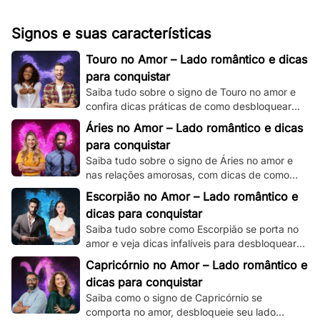
Signos e suas características
Touro no Amor – Lado romântico e dicas
para conquistar
Saiba tudo sobre o signo de Touro no amor e
confira dicas práticas de como desbloquear
seu lado romântico!
Áries no Amor – Lado romântico e dicas
para conquistar
Saiba tudo sobre o signo de Áries no amor e
nas relações amorosas, com dicas de como
destravar seu intenso e ardente lado
Escorpião no Amor – Lado romântico e
romântico.
dicas para conquistar
Saiba tudo sobre como Escorpião se porta no
amor e veja dicas infalíveis para desbloquear
seu misterioso e enigmático lado romântico.
Capricórnio no Amor – Lado romântico e
dicas para conquistar
Saiba como o signo de Capricórnio se
comporta no amor, desbloqueie seu lado