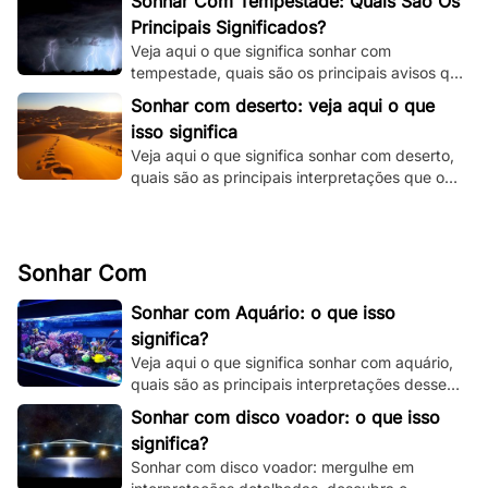
Sonhar Com Tempestade: Quais São Os
Principais Significados?
Veja aqui o que significa sonhar com
tempestade, quais são os principais avisos que
o seu subconsciente está tentando te dizer e
Sonhar com deserto: veja aqui o que
muito mais.
isso significa
Veja aqui o que significa sonhar com deserto,
quais são as principais interpretações que o
seu subconsciente está te dando.
Sonhar Com
Sonhar com Aquário: o que isso
significa?
Veja aqui o que significa sonhar com aquário,
quais são as principais interpretações desse
sonho e muito mais. Clique e fique por dentro.
Sonhar com disco voador: o que isso
significa?
Sonhar com disco voador: mergulhe em