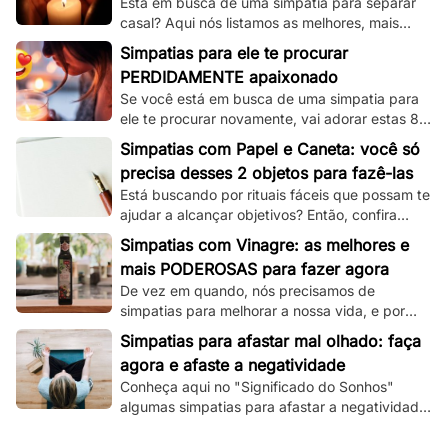
Está em busca de uma simpatia para separar
casal? Aqui nós listamos as melhores, mais
simples e mais funcionais simpatias desse tipo!
Simpatias para ele te procurar
PERDIDAMENTE apaixonado
Se você está em busca de uma simpatia para
ele te procurar novamente, vai adorar estas 8
simpatias de amor e amarração que
Simpatias com Papel e Caneta: você só
separamos.
precisa desses 2 objetos para fazê-las
Está buscando por rituais fáceis que possam te
ajudar a alcançar objetivos? Então, confira
essas simpatias com papel e caneta.
Simpatias com Vinagre: as melhores e
mais PODEROSAS para fazer agora
De vez em quando, nós precisamos de
simpatias para melhorar a nossa vida, e por
isso, veja aqui as melhores que utilizam
Simpatias para afastar mal olhado: faça
vinagre!
agora e afaste a negatividade
Conheça aqui no "Significado do Sonhos"
algumas simpatias para afastar a negatividade
e as más energias, e principalmente o mau
olhado!