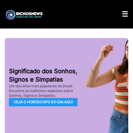
Significado dos Sonhos,
Signos e Simpatias
Um dos sites mais populares do Brasil.
Encontre as melhores respostas sobre
Sonhos, Signos e Simpatias.
VEJA O HORÓSCOPO DO DIA AQUI