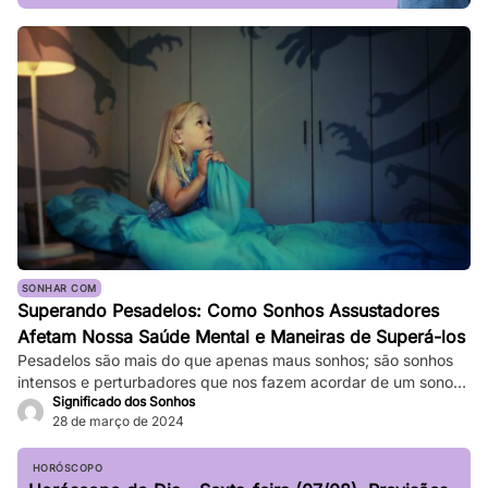
SONHAR COM
Superando Pesadelos: Como Sonhos Assustadores
Afetam Nossa Saúde Mental e Maneiras de Superá-los
Pesadelos são mais do que apenas maus sonhos; são sonhos
intensos e perturbadores que nos fazem acordar de um sono
Significado dos Sonhos
profundo. Eles podem ser tão vívidos e assustadores que
28 de março de 2024
fazem nosso coração bater forte, e a sensação de medo
persiste mesmo depois de acordarmos. Enquanto pesadelos
ocasionais são comuns, ocorrências frequentes podem
HORÓSCOPO