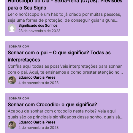
Horóscopo do Dia - Sexta-feira (07/08). Previsões
impactar significativamente nossa […]
para o Seu Signo
Ler o horóscopo é um hábito já criado por muitas pessoas,
seja uma forma de proteção, de conseguir guiar alguns
Significado dos Sonhos
passos de sua vida e até mesmo de sair de determinadas
28 de novembro de 2023
“roubadas”, não é mesmo? Quer saber o que os astros estão
prevendo para seu signo no dia de hoje? Basta verificar
informações completas sobre […]
SONHAR COM
Sonhar com o pai – O que significa? Todas as
interpretações
Confira aqui todas as possíveis interpretações para sonhar
com o pai. Aqui, te ensinamos a como prestar atenção no
Eduardo Garcia Peres
seu sonho!
4 de novembro de 2023
SONHAR COM
Sonhar com Crocodilo: o que significa?
Acabou de sonhar com crocodilo nesta noite? Veja aqui
quais são os principais significados desse sonho, quais são
Eduardo Garcia Peres
suas principais variações!
4 de novembro de 2023