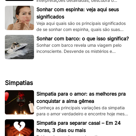
interpretações detalhadas, descubra o
significado espiritual e psicológico e todas as
Sonhar com espinha: veja aqui seus
variações!
significados
Veja aqui quais são os principais significados
de se sonhar com espinha, quais são suas
principais variações e muito mais.
Sonhar com barco: o que isso significa?
Sonhar com barco revela uma viagem pelo
inconsciente. Desvende os mistérios e
significados deste sonho único aqui e agora!
Simpatias
Simpatia para o amor: as melhores pra
conquistar a alma gêmea
Conheça as principais variações da simpatia
para o amor verdadeiro e encontre hoje mesmo
sua alma gêmea! Todas são simples de se
Simpatia para separar casal – Em 24
fazer!
horas, 3 dias ou mais