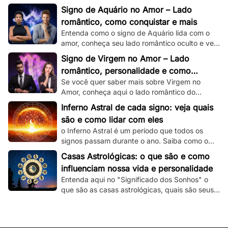
romântico e veja dicas de como conquistar um
Signo de Aquário no Amor – Lado
capricorniano!
romântico, como conquistar e mais
Entenda como o signo de Aquário lida com o
amor, conheça seu lado romântico oculto e veja
dicas de como conquistar um aquariano!
Signo de Virgem no Amor – Lado
romântico, personalidade e como
Se você quer saber mais sobre Virgem no
conquistar
Amor, conheça aqui o lado romântico do
virginiano e confira dicas de como conquistá-
Inferno Astral de cada signo: veja quais
lo.
são e como lidar com eles
o Inferno Astral é um período que todos os
signos passam durante o ano. Saiba como o
seu signo é atingido e como lidar com essa
Casas Astrológicas: o que são e como
fase.
influenciam nossa vida e personalidade
Entenda aqui no "Significado dos Sonhos" o
que são as casas astrológicas, quais são seus
significados e as suas influências nas nossas
vidas