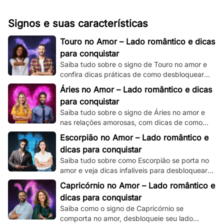
Signos e suas características
Touro no Amor – Lado romântico e dicas
para conquistar
Saiba tudo sobre o signo de Touro no amor e
confira dicas práticas de como desbloquear
seu lado romântico!
Áries no Amor – Lado romântico e dicas
para conquistar
Saiba tudo sobre o signo de Áries no amor e
nas relações amorosas, com dicas de como
destravar seu intenso e ardente lado
Escorpião no Amor – Lado romântico e
romântico.
dicas para conquistar
Saiba tudo sobre como Escorpião se porta no
amor e veja dicas infalíveis para desbloquear
seu misterioso e enigmático lado romântico.
Capricórnio no Amor – Lado romântico e
dicas para conquistar
Saiba como o signo de Capricórnio se
comporta no amor, desbloqueie seu lado