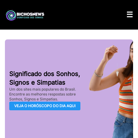
Significado dos Sonhos,
Signos e Simpatias
Um dos sites mais populares do Brasil.
Encontre as melhores respostas sobre
Sonhos, Signos e Simpatias.
VEJA O HORÓSCOPO DO DIA AQUI