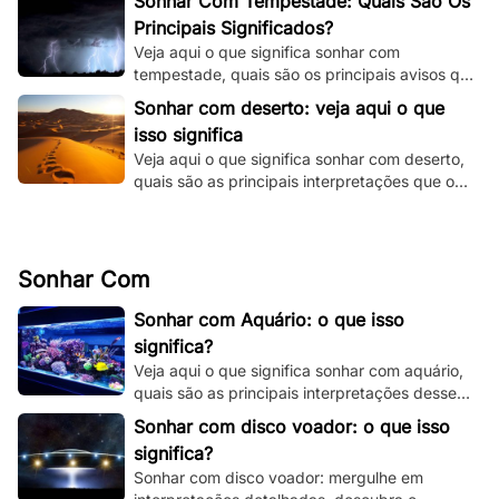
Sonhar Com Tempestade: Quais São Os
Principais Significados?
Veja aqui o que significa sonhar com
tempestade, quais são os principais avisos que
o seu subconsciente está tentando te dizer e
Sonhar com deserto: veja aqui o que
muito mais.
isso significa
Veja aqui o que significa sonhar com deserto,
quais são as principais interpretações que o
seu subconsciente está te dando.
Sonhar Com
Sonhar com Aquário: o que isso
significa?
Veja aqui o que significa sonhar com aquário,
quais são as principais interpretações desse
sonho e muito mais. Clique e fique por dentro.
Sonhar com disco voador: o que isso
significa?
Sonhar com disco voador: mergulhe em