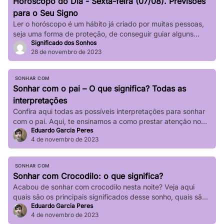
Horóscopo do Dia - Sexta-feira (07/08). Previsões
impactar significativamente nossa […]
para o Seu Signo
Ler o horóscopo é um hábito já criado por muitas pessoas,
seja uma forma de proteção, de conseguir guiar alguns
Significado dos Sonhos
passos de sua vida e até mesmo de sair de determinadas
28 de novembro de 2023
“roubadas”, não é mesmo? Quer saber o que os astros estão
prevendo para seu signo no dia de hoje? Basta verificar
informações completas sobre […]
SONHAR COM
Sonhar com o pai – O que significa? Todas as
interpretações
Confira aqui todas as possíveis interpretações para sonhar
com o pai. Aqui, te ensinamos a como prestar atenção no
Eduardo Garcia Peres
seu sonho!
4 de novembro de 2023
SONHAR COM
Sonhar com Crocodilo: o que significa?
Acabou de sonhar com crocodilo nesta noite? Veja aqui
quais são os principais significados desse sonho, quais são
Eduardo Garcia Peres
suas principais variações!
4 de novembro de 2023