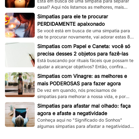
Está em busca de uma simpatia para separar
casal? Aqui nós listamos as melhores, mais
simples e mais funcionais simpatias desse tipo!
Simpatias para ele te procurar
PERDIDAMENTE apaixonado
Se você está em busca de uma simpatia para
ele te procurar novamente, vai adorar estas 8
simpatias de amor e amarração que
Simpatias com Papel e Caneta: você só
separamos.
precisa desses 2 objetos para fazê-las
Está buscando por rituais fáceis que possam te
ajudar a alcançar objetivos? Então, confira
essas simpatias com papel e caneta.
Simpatias com Vinagre: as melhores e
mais PODEROSAS para fazer agora
De vez em quando, nós precisamos de
simpatias para melhorar a nossa vida, e por
isso, veja aqui as melhores que utilizam
Simpatias para afastar mal olhado: faça
vinagre!
agora e afaste a negatividade
Conheça aqui no "Significado do Sonhos"
algumas simpatias para afastar a negatividade
e as más energias, e principalmente o mau
olhado!