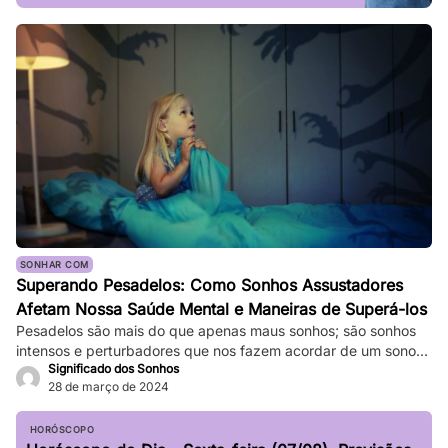
SONHAR COM
Superando Pesadelos: Como Sonhos Assustadores
Afetam Nossa Saúde Mental e Maneiras de Superá-los
Pesadelos são mais do que apenas maus sonhos; são sonhos
intensos e perturbadores que nos fazem acordar de um sono
Significado dos Sonhos
profundo. Eles podem ser tão vívidos e assustadores que
28 de março de 2024
fazem nosso coração bater forte, e a sensação de medo
persiste mesmo depois de acordarmos. Enquanto pesadelos
ocasionais são comuns, ocorrências frequentes podem
HORÓSCOPO