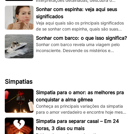
interpretações detalhadas, descubra o
significado espiritual e psicológico e todas as
Sonhar com espinha: veja aqui seus
variações!
significados
Veja aqui quais são os principais significados
de se sonhar com espinha, quais são suas
principais variações e muito mais.
Sonhar com barco: o que isso significa?
Sonhar com barco revela uma viagem pelo
inconsciente. Desvende os mistérios e
significados deste sonho único aqui e agora!
Simpatias
Simpatia para o amor: as melhores pra
conquistar a alma gêmea
Conheça as principais variações da simpatia
para o amor verdadeiro e encontre hoje mesmo
sua alma gêmea! Todas são simples de se
Simpatia para separar casal – Em 24
fazer!
horas, 3 dias ou mais