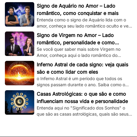
romântico e veja dicas de como conquistar um
Signo de Aquário no Amor – Lado
capricorniano!
romântico, como conquistar e mais
Entenda como o signo de Aquário lida com o
amor, conheça seu lado romântico oculto e veja
dicas de como conquistar um aquariano!
Signo de Virgem no Amor – Lado
romântico, personalidade e como
Se você quer saber mais sobre Virgem no
conquistar
Amor, conheça aqui o lado romântico do
virginiano e confira dicas de como conquistá-
Inferno Astral de cada signo: veja quais
lo.
são e como lidar com eles
o Inferno Astral é um período que todos os
signos passam durante o ano. Saiba como o
seu signo é atingido e como lidar com essa
Casas Astrológicas: o que são e como
fase.
influenciam nossa vida e personalidade
Entenda aqui no "Significado dos Sonhos" o
que são as casas astrológicas, quais são seus
significados e as suas influências nas nossas
vidas