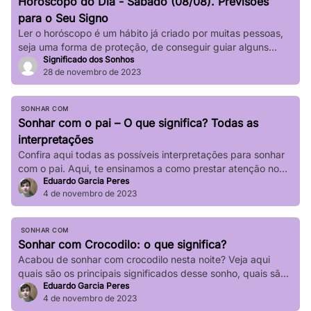
Horóscopo do Dia - Sábado (08/08). Previsões
impactar significativamente nossa […]
para o Seu Signo
Ler o horóscopo é um hábito já criado por muitas pessoas,
seja uma forma de proteção, de conseguir guiar alguns
Significado dos Sonhos
passos de sua vida e até mesmo de sair de determinadas
28 de novembro de 2023
“roubadas”, não é mesmo? Quer saber o que os astros estão
prevendo para seu signo no dia de hoje? Basta verificar
informações completas sobre […]
SONHAR COM
Sonhar com o pai – O que significa? Todas as
interpretações
Confira aqui todas as possíveis interpretações para sonhar
com o pai. Aqui, te ensinamos a como prestar atenção no
Eduardo Garcia Peres
seu sonho!
4 de novembro de 2023
SONHAR COM
Sonhar com Crocodilo: o que significa?
Acabou de sonhar com crocodilo nesta noite? Veja aqui
quais são os principais significados desse sonho, quais são
Eduardo Garcia Peres
suas principais variações!
4 de novembro de 2023