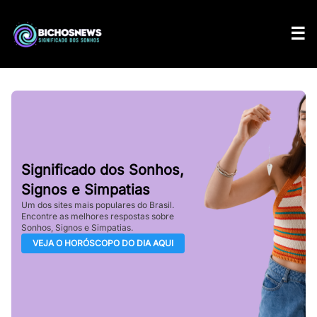
Significado dos Sonhos,
Signos e Simpatias
Um dos sites mais populares do Brasil.
Encontre as melhores respostas sobre
Sonhos, Signos e Simpatias.
VEJA O HORÓSCOPO DO DIA AQUI