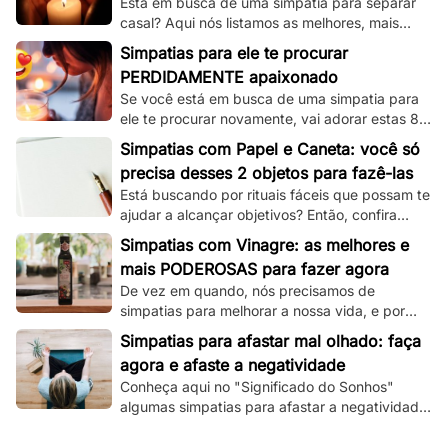
Está em busca de uma simpatia para separar
casal? Aqui nós listamos as melhores, mais
simples e mais funcionais simpatias desse tipo!
Simpatias para ele te procurar
PERDIDAMENTE apaixonado
Se você está em busca de uma simpatia para
ele te procurar novamente, vai adorar estas 8
simpatias de amor e amarração que
Simpatias com Papel e Caneta: você só
separamos.
precisa desses 2 objetos para fazê-las
Está buscando por rituais fáceis que possam te
ajudar a alcançar objetivos? Então, confira
essas simpatias com papel e caneta.
Simpatias com Vinagre: as melhores e
mais PODEROSAS para fazer agora
De vez em quando, nós precisamos de
simpatias para melhorar a nossa vida, e por
isso, veja aqui as melhores que utilizam
Simpatias para afastar mal olhado: faça
vinagre!
agora e afaste a negatividade
Conheça aqui no "Significado do Sonhos"
algumas simpatias para afastar a negatividade
e as más energias, e principalmente o mau
olhado!