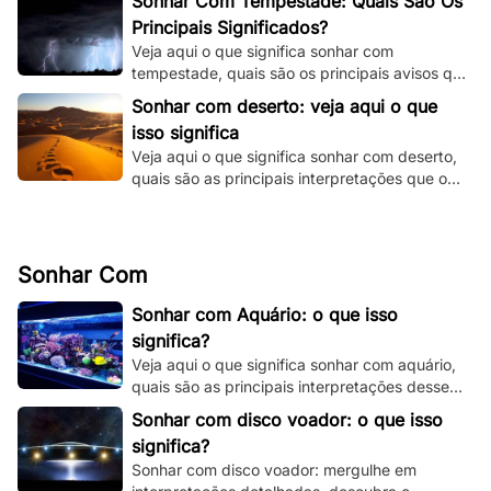
Sonhar Com Tempestade: Quais São Os
Principais Significados?
Veja aqui o que significa sonhar com
tempestade, quais são os principais avisos que
o seu subconsciente está tentando te dizer e
Sonhar com deserto: veja aqui o que
muito mais.
isso significa
Veja aqui o que significa sonhar com deserto,
quais são as principais interpretações que o
seu subconsciente está te dando.
Sonhar Com
Sonhar com Aquário: o que isso
significa?
Veja aqui o que significa sonhar com aquário,
quais são as principais interpretações desse
sonho e muito mais. Clique e fique por dentro.
Sonhar com disco voador: o que isso
significa?
Sonhar com disco voador: mergulhe em