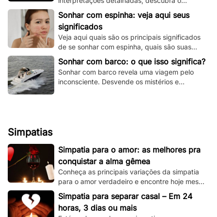
interpretações detalhadas, descubra o
significado espiritual e psicológico e todas as
Sonhar com espinha: veja aqui seus
variações!
significados
Veja aqui quais são os principais significados
de se sonhar com espinha, quais são suas
principais variações e muito mais.
Sonhar com barco: o que isso significa?
Sonhar com barco revela uma viagem pelo
inconsciente. Desvende os mistérios e
significados deste sonho único aqui e agora!
Simpatias
Simpatia para o amor: as melhores pra
conquistar a alma gêmea
Conheça as principais variações da simpatia
para o amor verdadeiro e encontre hoje mesmo
sua alma gêmea! Todas são simples de se
Simpatia para separar casal – Em 24
fazer!
horas, 3 dias ou mais