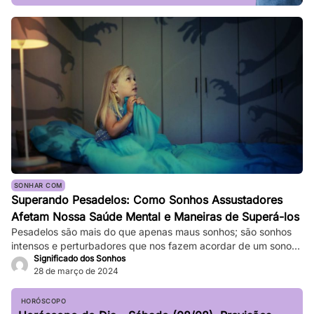
SONHAR COM
Superando Pesadelos: Como Sonhos Assustadores
Afetam Nossa Saúde Mental e Maneiras de Superá-los
Pesadelos são mais do que apenas maus sonhos; são sonhos
intensos e perturbadores que nos fazem acordar de um sono
Significado dos Sonhos
profundo. Eles podem ser tão vívidos e assustadores que
28 de março de 2024
fazem nosso coração bater forte, e a sensação de medo
persiste mesmo depois de acordarmos. Enquanto pesadelos
ocasionais são comuns, ocorrências frequentes podem
HORÓSCOPO