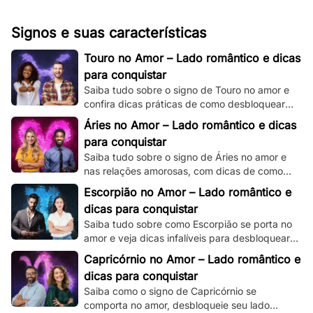
Signos e suas características
Touro no Amor – Lado romântico e dicas
para conquistar
Saiba tudo sobre o signo de Touro no amor e
confira dicas práticas de como desbloquear
seu lado romântico!
Áries no Amor – Lado romântico e dicas
para conquistar
Saiba tudo sobre o signo de Áries no amor e
nas relações amorosas, com dicas de como
destravar seu intenso e ardente lado
Escorpião no Amor – Lado romântico e
romântico.
dicas para conquistar
Saiba tudo sobre como Escorpião se porta no
amor e veja dicas infalíveis para desbloquear
seu misterioso e enigmático lado romântico.
Capricórnio no Amor – Lado romântico e
dicas para conquistar
Saiba como o signo de Capricórnio se
comporta no amor, desbloqueie seu lado