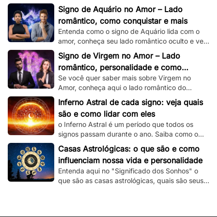
romântico e veja dicas de como conquistar um
Signo de Aquário no Amor – Lado
capricorniano!
romântico, como conquistar e mais
Entenda como o signo de Aquário lida com o
amor, conheça seu lado romântico oculto e veja
dicas de como conquistar um aquariano!
Signo de Virgem no Amor – Lado
romântico, personalidade e como
Se você quer saber mais sobre Virgem no
conquistar
Amor, conheça aqui o lado romântico do
virginiano e confira dicas de como conquistá-
Inferno Astral de cada signo: veja quais
lo.
são e como lidar com eles
o Inferno Astral é um período que todos os
signos passam durante o ano. Saiba como o
seu signo é atingido e como lidar com essa
Casas Astrológicas: o que são e como
fase.
influenciam nossa vida e personalidade
Entenda aqui no "Significado dos Sonhos" o
que são as casas astrológicas, quais são seus
significados e as suas influências nas nossas
vidas