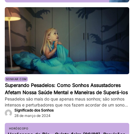
SONHAR COM
Superando Pesadelos: Como Sonhos Assustadores
Afetam Nossa Saúde Mental e Maneiras de Superá-los
Pesadelos são mais do que apenas maus sonhos; são sonhos
intensos e perturbadores que nos fazem acordar de um sono
Significado dos Sonhos
profundo. Eles podem ser tão vívidos e assustadores que
28 de março de 2024
fazem nosso coração bater forte, e a sensação de medo
persiste mesmo depois de acordarmos. Enquanto pesadelos
ocasionais são comuns, ocorrências frequentes podem
HORÓSCOPO