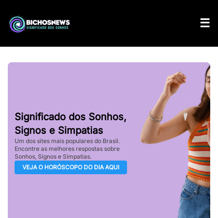
Significado dos Sonhos,
Signos e Simpatias
Um dos sites mais populares do Brasil.
Encontre as melhores respostas sobre
Sonhos, Signos e Simpatias.
VEJA O HORÓSCOPO DO DIA AQUI