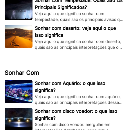
Sonhar Com Tempestade: Quais São Os
Principais Significados?
Veja aqui o que significa sonhar com
tempestade, quais são os principais avisos que
o seu subconsciente está tentando te dizer e
Sonhar com deserto: veja aqui o que
muito mais.
isso significa
Veja aqui o que significa sonhar com deserto,
quais são as principais interpretações que o
seu subconsciente está te dando.
Sonhar Com
Sonhar com Aquário: o que isso
significa?
Veja aqui o que significa sonhar com aquário,
quais são as principais interpretações desse
sonho e muito mais. Clique e fique por dentro.
Sonhar com disco voador: o que isso
significa?
Sonhar com disco voador: mergulhe em