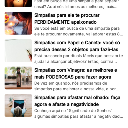
Está em busca de uma simpatia para separar
casal? Aqui nós listamos as melhores, mais
simples e mais funcionais simpatias desse tipo!
Simpatias para ele te procurar
PERDIDAMENTE apaixonado
Se você está em busca de uma simpatia para
ele te procurar novamente, vai adorar estas 8
simpatias de amor e amarração que
Simpatias com Papel e Caneta: você só
separamos.
precisa desses 2 objetos para fazê-las
Está buscando por rituais fáceis que possam te
ajudar a alcançar objetivos? Então, confira
essas simpatias com papel e caneta.
Simpatias com Vinagre: as melhores e
mais PODEROSAS para fazer agora
De vez em quando, nós precisamos de
simpatias para melhorar a nossa vida, e por
isso, veja aqui as melhores que utilizam
Simpatias para afastar mal olhado: faça
vinagre!
agora e afaste a negatividade
Conheça aqui no "Significado do Sonhos"
algumas simpatias para afastar a negatividade
e as más energias, e principalmente o mau
olhado!