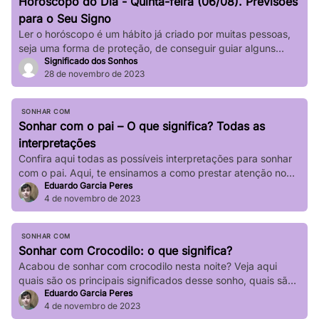
Horóscopo do Dia - Quinta-feira (06/08). Previsões
impactar significativamente nossa […]
para o Seu Signo
Ler o horóscopo é um hábito já criado por muitas pessoas,
seja uma forma de proteção, de conseguir guiar alguns
Significado dos Sonhos
passos de sua vida e até mesmo de sair de determinadas
28 de novembro de 2023
“roubadas”, não é mesmo? Quer saber o que os astros estão
prevendo para seu signo no dia de hoje? Basta verificar
informações completas sobre […]
SONHAR COM
Sonhar com o pai – O que significa? Todas as
interpretações
Confira aqui todas as possíveis interpretações para sonhar
com o pai. Aqui, te ensinamos a como prestar atenção no
Eduardo Garcia Peres
seu sonho!
4 de novembro de 2023
SONHAR COM
Sonhar com Crocodilo: o que significa?
Acabou de sonhar com crocodilo nesta noite? Veja aqui
quais são os principais significados desse sonho, quais são
Eduardo Garcia Peres
suas principais variações!
4 de novembro de 2023