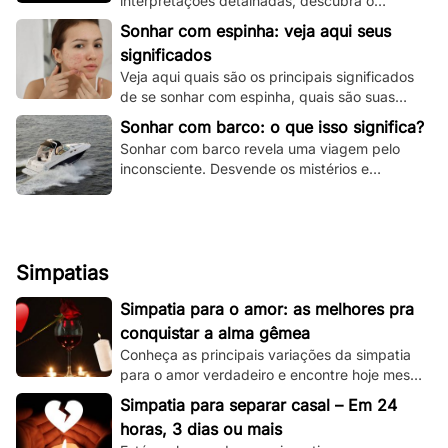
interpretações detalhadas, descubra o
significado espiritual e psicológico e todas as
Sonhar com espinha: veja aqui seus
variações!
significados
Veja aqui quais são os principais significados
de se sonhar com espinha, quais são suas
principais variações e muito mais.
Sonhar com barco: o que isso significa?
Sonhar com barco revela uma viagem pelo
inconsciente. Desvende os mistérios e
significados deste sonho único aqui e agora!
Simpatias
Simpatia para o amor: as melhores pra
conquistar a alma gêmea
Conheça as principais variações da simpatia
para o amor verdadeiro e encontre hoje mesmo
sua alma gêmea! Todas são simples de se
Simpatia para separar casal – Em 24
fazer!
horas, 3 dias ou mais