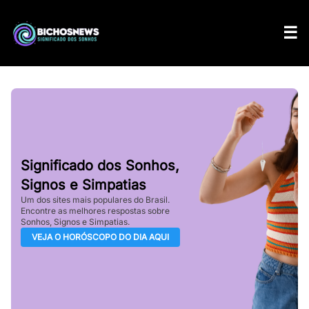
Significado dos Sonhos,
Signos e Simpatias
Um dos sites mais populares do Brasil.
Encontre as melhores respostas sobre
Sonhos, Signos e Simpatias.
VEJA O HORÓSCOPO DO DIA AQUI