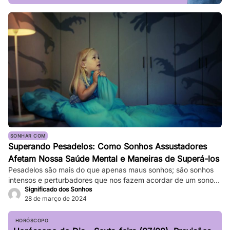
SONHAR COM
Superando Pesadelos: Como Sonhos Assustadores
Afetam Nossa Saúde Mental e Maneiras de Superá-los
Pesadelos são mais do que apenas maus sonhos; são sonhos
intensos e perturbadores que nos fazem acordar de um sono
Significado dos Sonhos
profundo. Eles podem ser tão vívidos e assustadores que
28 de março de 2024
fazem nosso coração bater forte, e a sensação de medo
persiste mesmo depois de acordarmos. Enquanto pesadelos
ocasionais são comuns, ocorrências frequentes podem
HORÓSCOPO