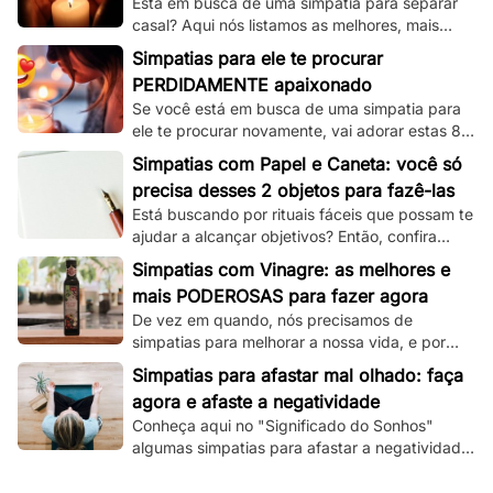
Está em busca de uma simpatia para separar
casal? Aqui nós listamos as melhores, mais
simples e mais funcionais simpatias desse tipo!
Simpatias para ele te procurar
PERDIDAMENTE apaixonado
Se você está em busca de uma simpatia para
ele te procurar novamente, vai adorar estas 8
simpatias de amor e amarração que
Simpatias com Papel e Caneta: você só
separamos.
precisa desses 2 objetos para fazê-las
Está buscando por rituais fáceis que possam te
ajudar a alcançar objetivos? Então, confira
essas simpatias com papel e caneta.
Simpatias com Vinagre: as melhores e
mais PODEROSAS para fazer agora
De vez em quando, nós precisamos de
simpatias para melhorar a nossa vida, e por
isso, veja aqui as melhores que utilizam
Simpatias para afastar mal olhado: faça
vinagre!
agora e afaste a negatividade
Conheça aqui no "Significado do Sonhos"
algumas simpatias para afastar a negatividade
e as más energias, e principalmente o mau
olhado!