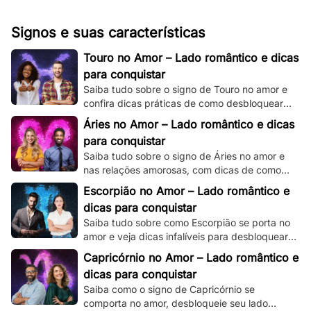
Signos e suas características
Touro no Amor – Lado romântico e dicas
para conquistar
Saiba tudo sobre o signo de Touro no amor e
confira dicas práticas de como desbloquear
seu lado romântico!
Áries no Amor – Lado romântico e dicas
para conquistar
Saiba tudo sobre o signo de Áries no amor e
nas relações amorosas, com dicas de como
destravar seu intenso e ardente lado
Escorpião no Amor – Lado romântico e
romântico.
dicas para conquistar
Saiba tudo sobre como Escorpião se porta no
amor e veja dicas infalíveis para desbloquear
seu misterioso e enigmático lado romântico.
Capricórnio no Amor – Lado romântico e
dicas para conquistar
Saiba como o signo de Capricórnio se
comporta no amor, desbloqueie seu lado