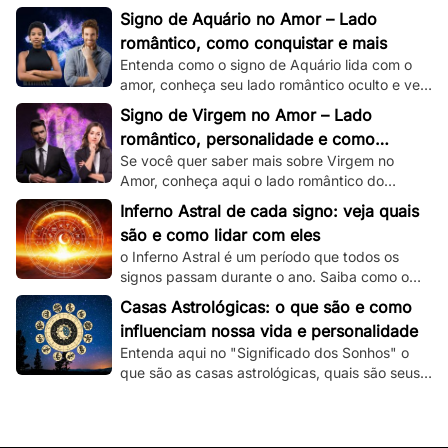
romântico e veja dicas de como conquistar um
Signo de Aquário no Amor – Lado
capricorniano!
romântico, como conquistar e mais
Entenda como o signo de Aquário lida com o
amor, conheça seu lado romântico oculto e veja
dicas de como conquistar um aquariano!
Signo de Virgem no Amor – Lado
romântico, personalidade e como
Se você quer saber mais sobre Virgem no
conquistar
Amor, conheça aqui o lado romântico do
virginiano e confira dicas de como conquistá-
Inferno Astral de cada signo: veja quais
lo.
são e como lidar com eles
o Inferno Astral é um período que todos os
signos passam durante o ano. Saiba como o
seu signo é atingido e como lidar com essa
Casas Astrológicas: o que são e como
fase.
influenciam nossa vida e personalidade
Entenda aqui no "Significado dos Sonhos" o
que são as casas astrológicas, quais são seus
significados e as suas influências nas nossas
vidas