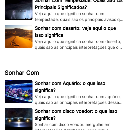
Sonhar Com Tempestade: Quais São Os
Principais Significados?
Veja aqui o que significa sonhar com
tempestade, quais são os principais avisos que
o seu subconsciente está tentando te dizer e
Sonhar com deserto: veja aqui o que
muito mais.
isso significa
Veja aqui o que significa sonhar com deserto,
quais são as principais interpretações que o
seu subconsciente está te dando.
Sonhar Com
Sonhar com Aquário: o que isso
significa?
Veja aqui o que significa sonhar com aquário,
quais são as principais interpretações desse
sonho e muito mais. Clique e fique por dentro.
Sonhar com disco voador: o que isso
significa?
Sonhar com disco voador: mergulhe em