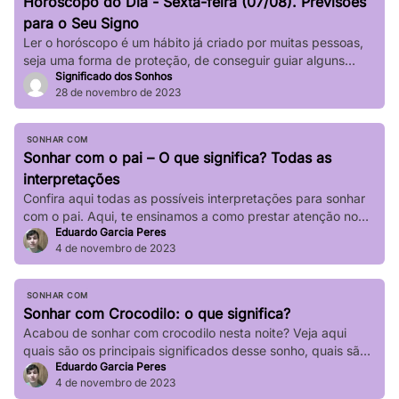
Horóscopo do Dia - Sexta-feira (07/08). Previsões
impactar significativamente nossa […]
para o Seu Signo
Ler o horóscopo é um hábito já criado por muitas pessoas,
seja uma forma de proteção, de conseguir guiar alguns
Significado dos Sonhos
passos de sua vida e até mesmo de sair de determinadas
28 de novembro de 2023
“roubadas”, não é mesmo? Quer saber o que os astros estão
prevendo para seu signo no dia de hoje? Basta verificar
informações completas sobre […]
SONHAR COM
Sonhar com o pai – O que significa? Todas as
interpretações
Confira aqui todas as possíveis interpretações para sonhar
com o pai. Aqui, te ensinamos a como prestar atenção no
Eduardo Garcia Peres
seu sonho!
4 de novembro de 2023
SONHAR COM
Sonhar com Crocodilo: o que significa?
Acabou de sonhar com crocodilo nesta noite? Veja aqui
quais são os principais significados desse sonho, quais são
Eduardo Garcia Peres
suas principais variações!
4 de novembro de 2023