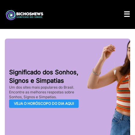
Significado dos Sonhos,
Signos e Simpatias
Um dos sites mais populares do Brasil.
Encontre as melhores respostas sobre
Sonhos, Signos e Simpatias.
VEJA O HORÓSCOPO DO DIA AQUI