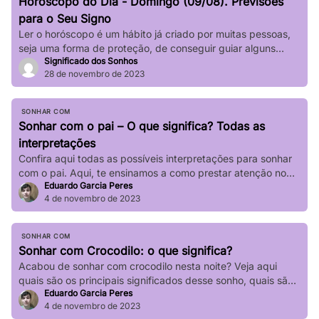
Horóscopo do Dia - Domingo (09/08). Previsões
impactar significativamente nossa […]
para o Seu Signo
Ler o horóscopo é um hábito já criado por muitas pessoas,
seja uma forma de proteção, de conseguir guiar alguns
Significado dos Sonhos
passos de sua vida e até mesmo de sair de determinadas
28 de novembro de 2023
“roubadas”, não é mesmo? Quer saber o que os astros estão
prevendo para seu signo no dia de hoje? Basta verificar
informações completas sobre […]
SONHAR COM
Sonhar com o pai – O que significa? Todas as
interpretações
Confira aqui todas as possíveis interpretações para sonhar
com o pai. Aqui, te ensinamos a como prestar atenção no
Eduardo Garcia Peres
seu sonho!
4 de novembro de 2023
SONHAR COM
Sonhar com Crocodilo: o que significa?
Acabou de sonhar com crocodilo nesta noite? Veja aqui
quais são os principais significados desse sonho, quais são
Eduardo Garcia Peres
suas principais variações!
4 de novembro de 2023