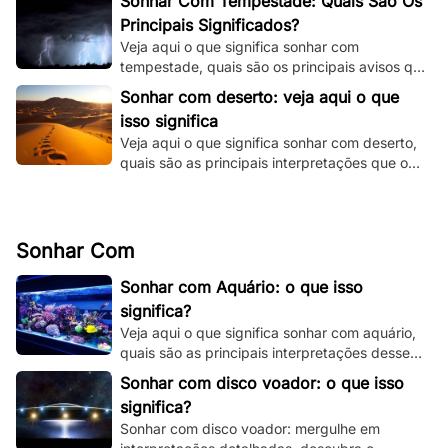
Sonhar Com Tempestade: Quais São Os
Principais Significados?
Veja aqui o que significa sonhar com
tempestade, quais são os principais avisos que
o seu subconsciente está tentando te dizer e
Sonhar com deserto: veja aqui o que
muito mais.
isso significa
Veja aqui o que significa sonhar com deserto,
quais são as principais interpretações que o
seu subconsciente está te dando.
Sonhar Com
Sonhar com Aquário: o que isso
significa?
Veja aqui o que significa sonhar com aquário,
quais são as principais interpretações desse
sonho e muito mais. Clique e fique por dentro.
Sonhar com disco voador: o que isso
significa?
Sonhar com disco voador: mergulhe em