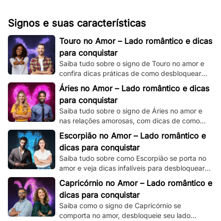
Signos e suas características
Touro no Amor – Lado romântico e dicas
para conquistar
Saiba tudo sobre o signo de Touro no amor e
confira dicas práticas de como desbloquear
seu lado romântico!
Áries no Amor – Lado romântico e dicas
para conquistar
Saiba tudo sobre o signo de Áries no amor e
nas relações amorosas, com dicas de como
destravar seu intenso e ardente lado
Escorpião no Amor – Lado romântico e
romântico.
dicas para conquistar
Saiba tudo sobre como Escorpião se porta no
amor e veja dicas infalíveis para desbloquear
seu misterioso e enigmático lado romântico.
Capricórnio no Amor – Lado romântico e
dicas para conquistar
Saiba como o signo de Capricórnio se
comporta no amor, desbloqueie seu lado