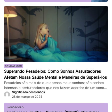
SONHAR COM
Superando Pesadelos: Como Sonhos Assustadores
Afetam Nossa Saúde Mental e Maneiras de Superá-los
Pesadelos são mais do que apenas maus sonhos; são sonhos
intensos e perturbadores que nos fazem acordar de um sono
Significado dos Sonhos
profundo. Eles podem ser tão vívidos e assustadores que
28 de março de 2024
fazem nosso coração bater forte, e a sensação de medo
persiste mesmo depois de acordarmos. Enquanto pesadelos
ocasionais são comuns, ocorrências frequentes podem
HORÓSCOPO