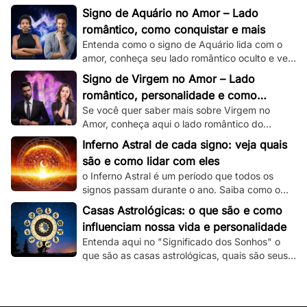
romântico e veja dicas de como conquistar um
Signo de Aquário no Amor – Lado
capricorniano!
romântico, como conquistar e mais
Entenda como o signo de Aquário lida com o
amor, conheça seu lado romântico oculto e veja
dicas de como conquistar um aquariano!
Signo de Virgem no Amor – Lado
romântico, personalidade e como
Se você quer saber mais sobre Virgem no
conquistar
Amor, conheça aqui o lado romântico do
virginiano e confira dicas de como conquistá-
Inferno Astral de cada signo: veja quais
lo.
são e como lidar com eles
o Inferno Astral é um período que todos os
signos passam durante o ano. Saiba como o
seu signo é atingido e como lidar com essa
Casas Astrológicas: o que são e como
fase.
influenciam nossa vida e personalidade
Entenda aqui no "Significado dos Sonhos" o
que são as casas astrológicas, quais são seus
significados e as suas influências nas nossas
vidas