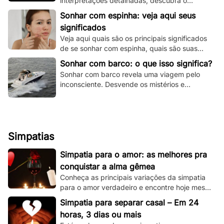
interpretações detalhadas, descubra o
significado espiritual e psicológico e todas as
Sonhar com espinha: veja aqui seus
variações!
significados
Veja aqui quais são os principais significados
de se sonhar com espinha, quais são suas
principais variações e muito mais.
Sonhar com barco: o que isso significa?
Sonhar com barco revela uma viagem pelo
inconsciente. Desvende os mistérios e
significados deste sonho único aqui e agora!
Simpatias
Simpatia para o amor: as melhores pra
conquistar a alma gêmea
Conheça as principais variações da simpatia
para o amor verdadeiro e encontre hoje mesmo
sua alma gêmea! Todas são simples de se
Simpatia para separar casal – Em 24
fazer!
horas, 3 dias ou mais