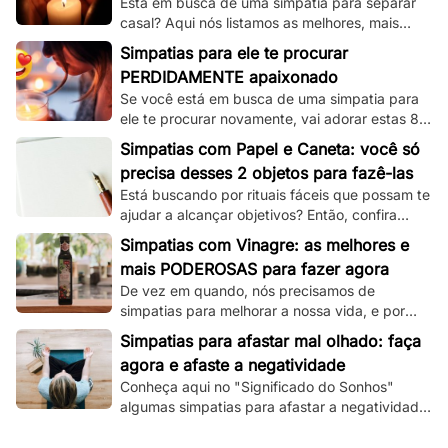
Está em busca de uma simpatia para separar
casal? Aqui nós listamos as melhores, mais
simples e mais funcionais simpatias desse tipo!
Simpatias para ele te procurar
PERDIDAMENTE apaixonado
Se você está em busca de uma simpatia para
ele te procurar novamente, vai adorar estas 8
simpatias de amor e amarração que
Simpatias com Papel e Caneta: você só
separamos.
precisa desses 2 objetos para fazê-las
Está buscando por rituais fáceis que possam te
ajudar a alcançar objetivos? Então, confira
essas simpatias com papel e caneta.
Simpatias com Vinagre: as melhores e
mais PODEROSAS para fazer agora
De vez em quando, nós precisamos de
simpatias para melhorar a nossa vida, e por
isso, veja aqui as melhores que utilizam
Simpatias para afastar mal olhado: faça
vinagre!
agora e afaste a negatividade
Conheça aqui no "Significado do Sonhos"
algumas simpatias para afastar a negatividade
e as más energias, e principalmente o mau
olhado!