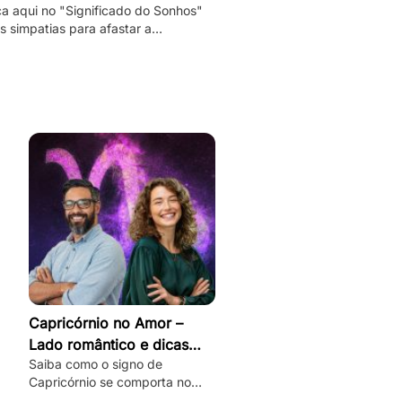
a aqui no "Significado do Sonhos"
 simpatias para afastar a
idade e as más energias, e
palmente o mau olhado!
Capricórnio no Amor –
Lado romântico e dicas
Saiba como o signo de
para conquistar
Capricórnio se comporta no
amor, desbloqueie seu lado