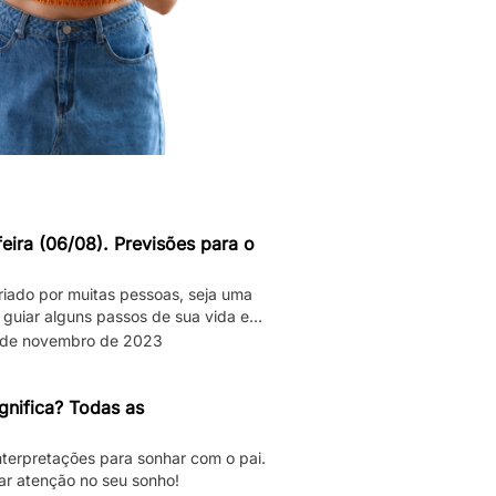
eira (06/08). Previsões para o
riado por muitas pessoas, seja uma
 guiar alguns passos de sua vida e
das “roubadas”, não é mesmo? Quer
 de novembro de 2023
endo para seu signo no dia de hoje?
letas sobre […]
gnifica? Todas as
interpretações para sonhar com o pai.
ar atenção no seu sonho!