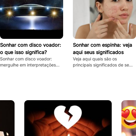
Sonhar com disco voador:
Sonhar com espinha: veja
o que isso significa?
aqui seus significados
Sonhar com disco voador:
Veja aqui quais são os
mergulhe em interpretações
principais significados de se
detalhadas, descubra o
sonhar com espinha, quais são
significado espiritual e
suas principais variações e
psicológico e todas as
muito mais.
variações!