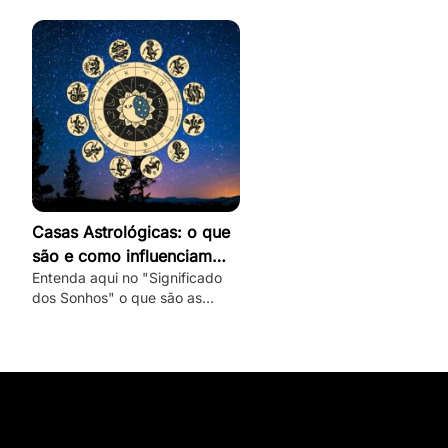
romântico e veja dicas de como
conquistar um capricorniano!
Casas Astrológicas: o que
são e como influenciam
Entenda aqui no "Significado
nossa vida e personalidade
dos Sonhos" o que são as
casas astrológicas, quais são
seus significados e as suas
influências nas nossas vidas