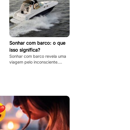
Sonhar com barco: o que
isso significa?
Sonhar com barco revela uma
viagem pelo inconsciente.
Desvende os mistérios e
significados deste sonho único
aqui e agora!