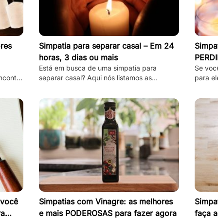
res
Simpatia para separar casal – Em 24
Simpat
horas, 3 dias ou mais
PERDI
Está em busca de uma simpatia para
Se voc
ncontre
separar casal? Aqui nós listamos as
para el
 são
melhores, mais simples e mais funcionais
estas 
simpatias desse tipo!
separa
 você
Simpatias com Vinagre: as melhores
Simpat
ra
e mais PODEROSAS para fazer agora
faça a