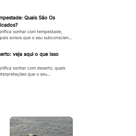
pestade: Quais São Os
ficados?
ignifica sonhar com tempestade,
ipais avisos que o seu subconsciente
izer e muito mais.
rto: veja aqui o que isso
gnifica sonhar com deserto, quais
interpretações que o seu
á te dando.