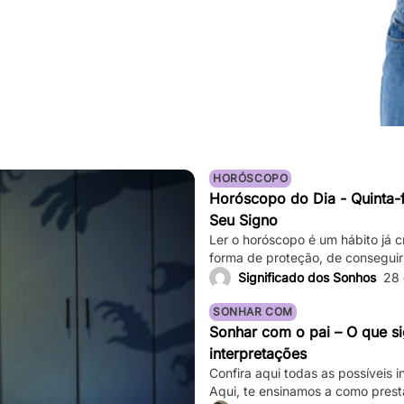
HORÓSCOPO
Horóscopo do Dia - Quinta-f
Seu Signo
Ler o horóscopo é um hábito já c
forma de proteção, de conseguir
até mesmo de sair de determina
Significado dos Sonhos
28
saber o que os astros estão prev
Basta verificar informações comp
SONHAR COM
Sonhar com o pai – O que si
interpretações
Confira aqui todas as possíveis 
Aqui, te ensinamos a como prest