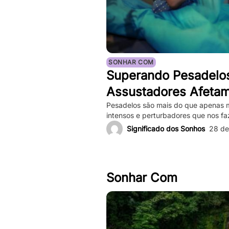
SONHAR COM
Superando Pesadelo
Assustadores Afeta
Mental e Maneiras d
Pesadelos são mais do que apenas 
intensos e perturbadores que nos f
profundo. Eles podem ser tão vívid
Significado dos Sonhos
28 de
nosso coração bater forte, e a sen
depois de acordarmos. Enquanto pe
ocorrências frequentes podem impac
Sonhar Com