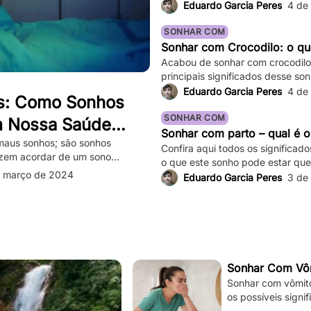
Eduardo Garcia Peres
4 de
SONHAR COM
Sonhar com Crocodilo: o que
Acabou de sonhar com crocodilo 
principais significados desse son
variações!
Eduardo Garcia Peres
4 de
s: Como Sonhos
SONHAR COM
m Nossa Saúde
Sonhar com parto – qual é o
e Superá-los
maus sonhos; são sonhos
Confira aqui todos os significad
azem acordar de um sono
o que este sonho pode estar que
os e assustadores que fazem
 março de 2024
Eduardo Garcia Peres
3 de
sação de medo persiste mesmo
sadelos ocasionais são comuns,
tar significativamente nossa […]
Sonhar Com Vôm
Sonhar com vômito 
os possíveis signi
sua situação e à s