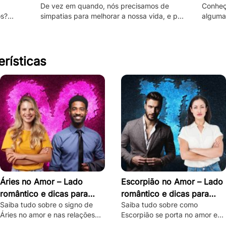
De vez em quando, nós precisamos de
Conheç
os?
simpatias para melhorar a nossa vida, e por
algumas
papel e
isso, veja aqui as melhores que utilizam
negativ
vinagre!
princi
erísticas
Áries no Amor – Lado
Escorpião no Amor – Lado
romântico e dicas para
romântico e dicas para
Saiba tudo sobre o signo de
Saiba tudo sobre como
conquistar
conquistar
Áries no amor e nas relações
Escorpião se porta no amor e
amorosas, com dicas de como
veja dicas infalíveis para