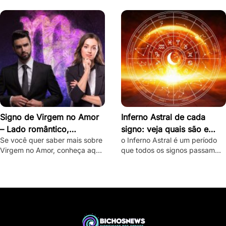
destravar seu intenso e ardente
desbloquear seu misterioso e
lado romântico.
enigmático lado romântico.
Signo de Virgem no Amor
Inferno Astral de cada
– Lado romântico,
signo: veja quais são e
Se você quer saber mais sobre
o Inferno Astral é um período
personalidade e como
como lidar com eles
Virgem no Amor, conheça aqui
que todos os signos passam
conquistar
o lado romântico do virginiano
durante o ano. Saiba como o
e confira dicas de como
seu signo é atingido e como
conquistá-lo.
lidar com essa fase.