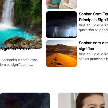
Sonhar Com Tem
Principais Signi
Veja aqui o que s
quais são os princ
está tentando te d
Sonhar com dese
ignifica? Veja os
significa
Veja aqui o que si
são as principais 
m cachoeira e como esse
subconsciente est
lore os significados