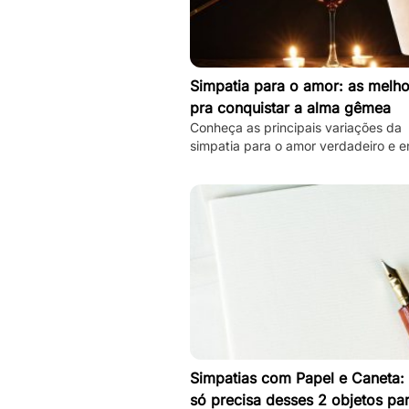
Simpatia para o amor: as melho
pra conquistar a alma gêmea
Conheça as principais variações da
simpatia para o amor verdadeiro e e
hoje mesmo sua alma gêmea! Todas
simples de se fazer!
Simpatias com Papel e Caneta:
só precisa desses 2 objetos pa