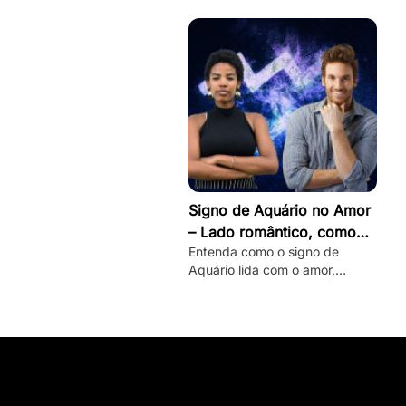
seu lado romântico!
Signo de Aquário no Amor
– Lado romântico, como
Entenda como o signo de
conquistar e mais
Aquário lida com o amor,
conheça seu lado romântico
oculto e veja dicas de como
conquistar um aquariano!