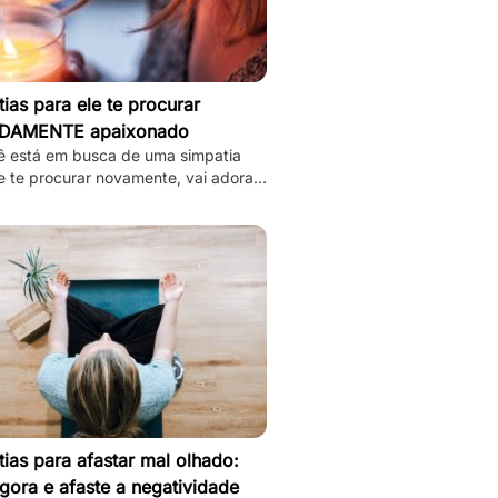
ias para ele te procurar
DAMENTE apaixonado
ê está em busca de uma simpatia
e te procurar novamente, vai adorar
8 simpatias de amor e amarração que
mos.
ias para afastar mal olhado:
gora e afaste a negatividade