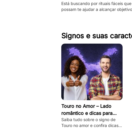
Está buscando por rituais fáceis que
fazê-las
possam te ajudar a alcançar objetiv
Então, confira essas simpatias com 
caneta.
Signos e suas caract
Touro no Amor – Lado
romântico e dicas para
Saiba tudo sobre o signo de
conquistar
Touro no amor e confira dicas
práticas de como desbloquear