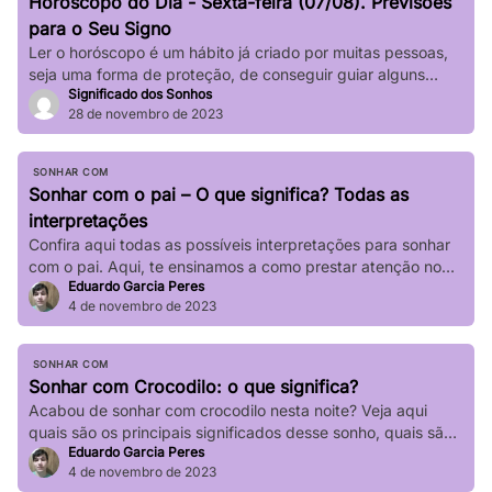
Horóscopo do Dia - Sexta-feira (07/08). Previsões
impactar significativamente nossa […]
para o Seu Signo
Ler o horóscopo é um hábito já criado por muitas pessoas,
seja uma forma de proteção, de conseguir guiar alguns
Significado dos Sonhos
passos de sua vida e até mesmo de sair de determinadas
28 de novembro de 2023
“roubadas”, não é mesmo? Quer saber o que os astros estão
prevendo para seu signo no dia de hoje? Basta verificar
informações completas sobre […]
SONHAR COM
Sonhar com o pai – O que significa? Todas as
interpretações
Confira aqui todas as possíveis interpretações para sonhar
com o pai. Aqui, te ensinamos a como prestar atenção no
Eduardo Garcia Peres
seu sonho!
4 de novembro de 2023
SONHAR COM
Sonhar com Crocodilo: o que significa?
Acabou de sonhar com crocodilo nesta noite? Veja aqui
quais são os principais significados desse sonho, quais são
Eduardo Garcia Peres
suas principais variações!
4 de novembro de 2023