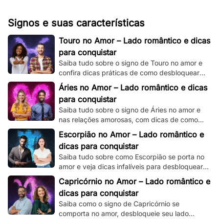
Signos e suas características
Touro no Amor – Lado romântico e dicas
para conquistar
Saiba tudo sobre o signo de Touro no amor e
confira dicas práticas de como desbloquear
seu lado romântico!
Áries no Amor – Lado romântico e dicas
para conquistar
Saiba tudo sobre o signo de Áries no amor e
nas relações amorosas, com dicas de como
destravar seu intenso e ardente lado
Escorpião no Amor – Lado romântico e
romântico.
dicas para conquistar
Saiba tudo sobre como Escorpião se porta no
amor e veja dicas infalíveis para desbloquear
seu misterioso e enigmático lado romântico.
Capricórnio no Amor – Lado romântico e
dicas para conquistar
Saiba como o signo de Capricórnio se
comporta no amor, desbloqueie seu lado