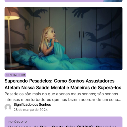
SONHAR COM
Superando Pesadelos: Como Sonhos Assustadores
Afetam Nossa Saúde Mental e Maneiras de Superá-los
Pesadelos são mais do que apenas maus sonhos; são sonhos
intensos e perturbadores que nos fazem acordar de um sono
Significado dos Sonhos
profundo. Eles podem ser tão vívidos e assustadores que
28 de março de 2024
fazem nosso coração bater forte, e a sensação de medo
persiste mesmo depois de acordarmos. Enquanto pesadelos
ocasionais são comuns, ocorrências frequentes podem
HORÓSCOPO