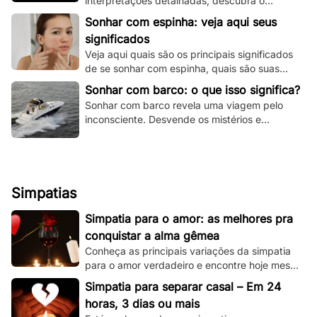
interpretações detalhadas, descubra o
significado espiritual e psicológico e todas as
Sonhar com espinha: veja aqui seus
variações!
significados
Veja aqui quais são os principais significados
de se sonhar com espinha, quais são suas
principais variações e muito mais.
Sonhar com barco: o que isso significa?
Sonhar com barco revela uma viagem pelo
inconsciente. Desvende os mistérios e
significados deste sonho único aqui e agora!
Simpatias
Simpatia para o amor: as melhores pra
conquistar a alma gêmea
Conheça as principais variações da simpatia
para o amor verdadeiro e encontre hoje mesmo
sua alma gêmea! Todas são simples de se
Simpatia para separar casal – Em 24
fazer!
horas, 3 dias ou mais