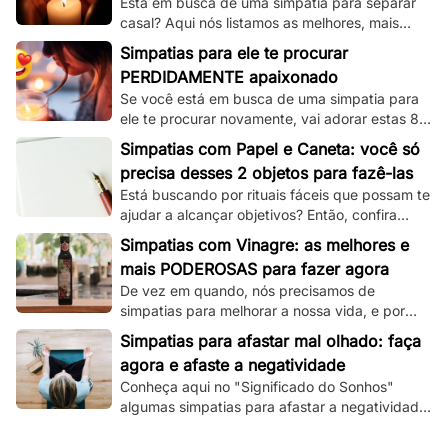
Está em busca de uma simpatia para separar
casal? Aqui nós listamos as melhores, mais
simples e mais funcionais simpatias desse tipo!
Simpatias para ele te procurar
PERDIDAMENTE apaixonado
Se você está em busca de uma simpatia para
ele te procurar novamente, vai adorar estas 8
simpatias de amor e amarração que
Simpatias com Papel e Caneta: você só
separamos.
precisa desses 2 objetos para fazê-las
Está buscando por rituais fáceis que possam te
ajudar a alcançar objetivos? Então, confira
essas simpatias com papel e caneta.
Simpatias com Vinagre: as melhores e
mais PODEROSAS para fazer agora
De vez em quando, nós precisamos de
simpatias para melhorar a nossa vida, e por
isso, veja aqui as melhores que utilizam
Simpatias para afastar mal olhado: faça
vinagre!
agora e afaste a negatividade
Conheça aqui no "Significado do Sonhos"
algumas simpatias para afastar a negatividade
e as más energias, e principalmente o mau
olhado!