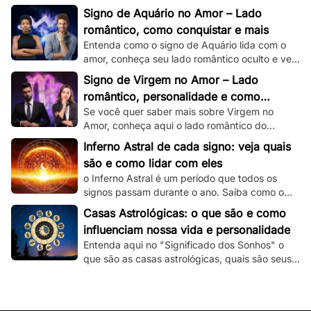
romântico e veja dicas de como conquistar um
Signo de Aquário no Amor – Lado
capricorniano!
romântico, como conquistar e mais
Entenda como o signo de Aquário lida com o
amor, conheça seu lado romântico oculto e veja
dicas de como conquistar um aquariano!
Signo de Virgem no Amor – Lado
romântico, personalidade e como
Se você quer saber mais sobre Virgem no
conquistar
Amor, conheça aqui o lado romântico do
virginiano e confira dicas de como conquistá-
Inferno Astral de cada signo: veja quais
lo.
são e como lidar com eles
o Inferno Astral é um período que todos os
signos passam durante o ano. Saiba como o
seu signo é atingido e como lidar com essa
Casas Astrológicas: o que são e como
fase.
influenciam nossa vida e personalidade
Entenda aqui no "Significado dos Sonhos" o
que são as casas astrológicas, quais são seus
significados e as suas influências nas nossas
vidas