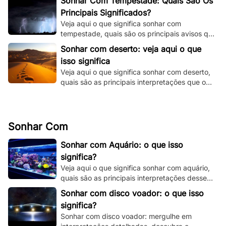
Sonhar Com Tempestade: Quais São Os
Principais Significados?
Veja aqui o que significa sonhar com
tempestade, quais são os principais avisos que
o seu subconsciente está tentando te dizer e
Sonhar com deserto: veja aqui o que
muito mais.
isso significa
Veja aqui o que significa sonhar com deserto,
quais são as principais interpretações que o
seu subconsciente está te dando.
Sonhar Com
Sonhar com Aquário: o que isso
significa?
Veja aqui o que significa sonhar com aquário,
quais são as principais interpretações desse
sonho e muito mais. Clique e fique por dentro.
Sonhar com disco voador: o que isso
significa?
Sonhar com disco voador: mergulhe em