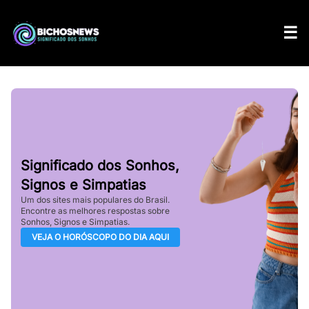
Significado dos Sonhos,
Signos e Simpatias
Um dos sites mais populares do Brasil.
Encontre as melhores respostas sobre
Sonhos, Signos e Simpatias.
VEJA O HORÓSCOPO DO DIA AQUI