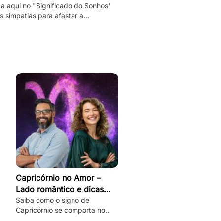
a aqui no "Significado do Sonhos"
 simpatias para afastar a
idade e as más energias, e
palmente o mau olhado!
Capricórnio no Amor –
Lado romântico e dicas
Saiba como o signo de
para conquistar
Capricórnio se comporta no
amor, desbloqueie seu lado