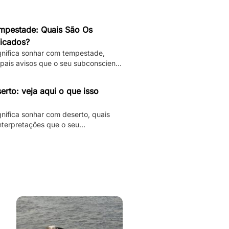
pestade: Quais São Os
ficados?
ignifica sonhar com tempestade,
ipais avisos que o seu subconsciente
izer e muito mais.
rto: veja aqui o que isso
gnifica sonhar com deserto, quais
interpretações que o seu
á te dando.