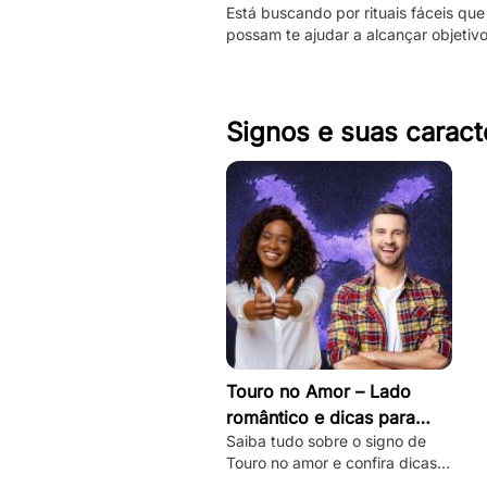
Está buscando por rituais fáceis que
fazê-las
possam te ajudar a alcançar objetiv
Então, confira essas simpatias com 
caneta.
Signos e suas caract
Touro no Amor – Lado
romântico e dicas para
Saiba tudo sobre o signo de
conquistar
Touro no amor e confira dicas
práticas de como desbloquear