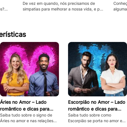
De vez em quando, nós precisamos de
Conheç
os?
simpatias para melhorar a nossa vida, e por
algumas
papel e
isso, veja aqui as melhores que utilizam
negativ
vinagre!
princi
erísticas
Áries no Amor – Lado
Escorpião no Amor – Lado
romântico e dicas para
romântico e dicas para
Saiba tudo sobre o signo de
Saiba tudo sobre como
conquistar
conquistar
Áries no amor e nas relações
Escorpião se porta no amor e
amorosas, com dicas de como
veja dicas infalíveis para