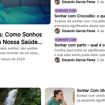
Eduardo Garcia Peres
4 de
SONHAR COM
Sonhar com Crocodilo: o que
Acabou de sonhar com crocodilo 
principais significados desse son
variações!
Eduardo Garcia Peres
4 de
s: Como Sonhos
SONHAR COM
m Nossa Saúde
Sonhar com parto – qual é o
e Superá-los
maus sonhos; são sonhos
Confira aqui todos os significad
azem acordar de um sono
o que este sonho pode estar que
os e assustadores que fazem
 março de 2024
Eduardo Garcia Peres
3 de
sação de medo persiste mesmo
sadelos ocasionais são comuns,
tar significativamente nossa […]
Sonhar Com Vôm
Sonhar com vômito 
os possíveis signi
sua situação e à s