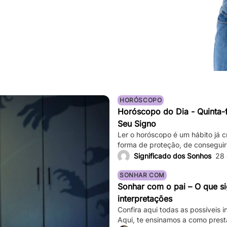
HORÓSCOPO
Horóscopo do Dia - Quinta-f
Seu Signo
Ler o horóscopo é um hábito já c
forma de proteção, de conseguir
até mesmo de sair de determina
Significado dos Sonhos
28
saber o que os astros estão prev
Basta verificar informações comp
SONHAR COM
Sonhar com o pai – O que si
interpretações
Confira aqui todas as possíveis 
Aqui, te ensinamos a como prest