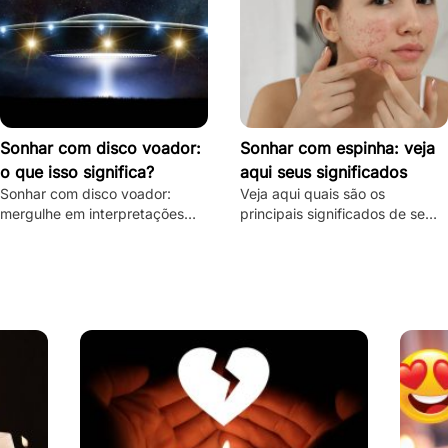
Sonhar com disco voador:
Sonhar com espinha: veja
o que isso significa?
aqui seus significados
Sonhar com disco voador:
Veja aqui quais são os
mergulhe em interpretações
principais significados de se
detalhadas, descubra o
sonhar com espinha, quais são
significado espiritual e
suas principais variações e
psicológico e todas as
muito mais.
variações!