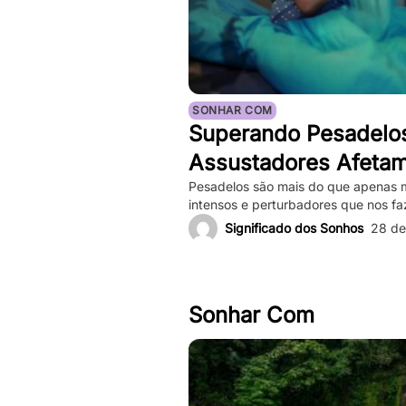
SONHAR COM
Superando Pesadelo
Assustadores Afeta
Mental e Maneiras d
Pesadelos são mais do que apenas 
intensos e perturbadores que nos f
profundo. Eles podem ser tão vívid
Significado dos Sonhos
28 de
nosso coração bater forte, e a sen
depois de acordarmos. Enquanto pe
ocorrências frequentes podem impac
Sonhar Com