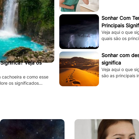
Sonhar Com Tem
Principais Signi
Veja aqui o que s
quais são os princ
está tentando te d
Sonhar com dese
ignifica? Veja os
significa
Veja aqui o que si
são as principais 
m cachoeira e como esse
subconsciente est
lore os significados