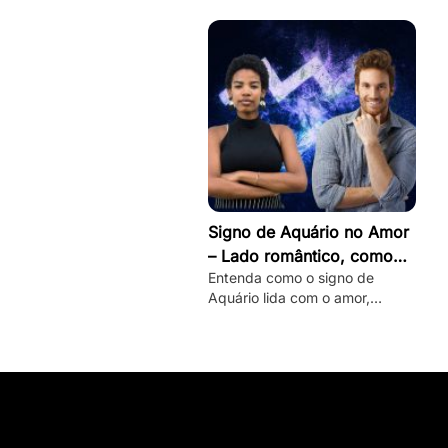
seu lado romântico!
Signo de Aquário no Amor
– Lado romântico, como
Entenda como o signo de
conquistar e mais
Aquário lida com o amor,
conheça seu lado romântico
oculto e veja dicas de como
conquistar um aquariano!