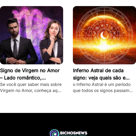
destravar seu intenso e ardente
desbloquear seu misterioso e
lado romântico.
enigmático lado romântico.
Signo de Virgem no Amor
Inferno Astral de cada
– Lado romântico,
signo: veja quais são e
Se você quer saber mais sobre
o Inferno Astral é um período
personalidade e como
como lidar com eles
Virgem no Amor, conheça aqui
que todos os signos passam
conquistar
o lado romântico do virginiano
durante o ano. Saiba como o
e confira dicas de como
seu signo é atingido e como
conquistá-lo.
lidar com essa fase.