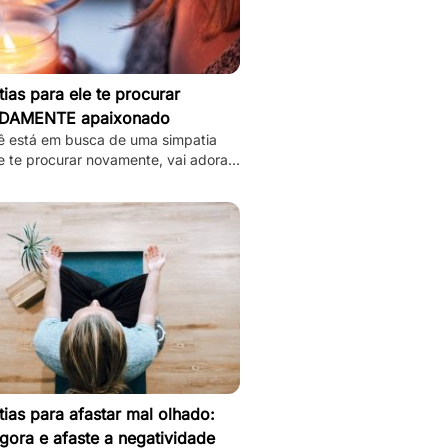
ias para ele te procurar
DAMENTE apaixonado
ê está em busca de uma simpatia
e te procurar novamente, vai adorar
8 simpatias de amor e amarração que
mos.
ias para afastar mal olhado:
gora e afaste a negatividade