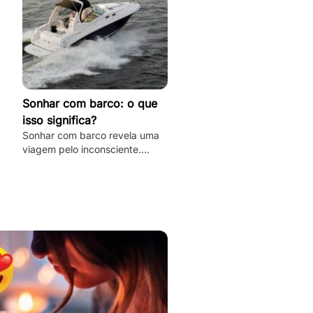
Sonhar com barco: o que
isso significa?
Sonhar com barco revela uma
viagem pelo inconsciente.
Desvende os mistérios e
significados deste sonho único
aqui e agora!