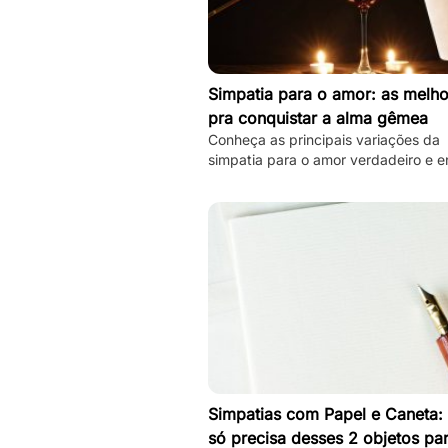
Simpatia para o amor: as melho
pra conquistar a alma gêmea
Conheça as principais variações da
simpatia para o amor verdadeiro e e
hoje mesmo sua alma gêmea! Todas
simples de se fazer!
Simpatias com Papel e Caneta:
só precisa desses 2 objetos pa