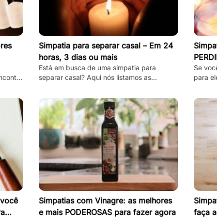
res
Simpatia para separar casal – Em 24
Simpat
horas, 3 dias ou mais
PERDI
Está em busca de uma simpatia para
Se voc
ncontre
separar casal? Aqui nós listamos as
para el
 são
melhores, mais simples e mais funcionais
estas 
simpatias desse tipo!
separa
 você
Simpatias com Vinagre: as melhores
Simpat
ra
e mais PODEROSAS para fazer agora
faça a