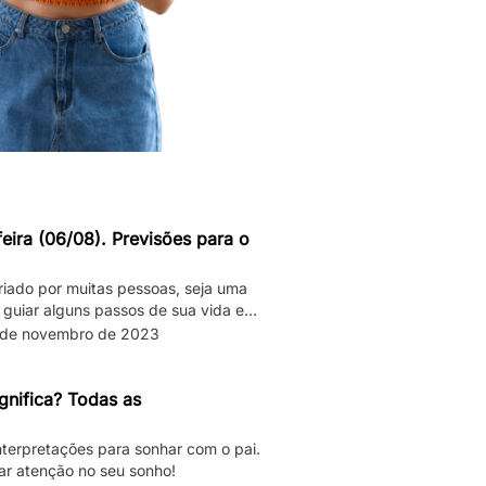
eira (06/08). Previsões para o
riado por muitas pessoas, seja uma
 guiar alguns passos de sua vida e
das “roubadas”, não é mesmo? Quer
 de novembro de 2023
endo para seu signo no dia de hoje?
letas sobre […]
gnifica? Todas as
interpretações para sonhar com o pai.
ar atenção no seu sonho!