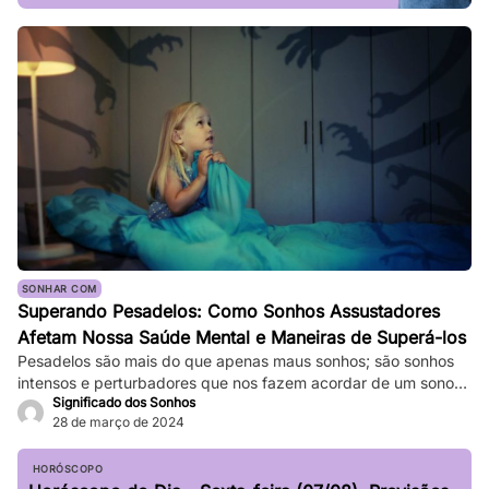
SONHAR COM
Superando Pesadelos: Como Sonhos Assustadores
Afetam Nossa Saúde Mental e Maneiras de Superá-los
Pesadelos são mais do que apenas maus sonhos; são sonhos
intensos e perturbadores que nos fazem acordar de um sono
Significado dos Sonhos
profundo. Eles podem ser tão vívidos e assustadores que
28 de março de 2024
fazem nosso coração bater forte, e a sensação de medo
persiste mesmo depois de acordarmos. Enquanto pesadelos
ocasionais são comuns, ocorrências frequentes podem
HORÓSCOPO