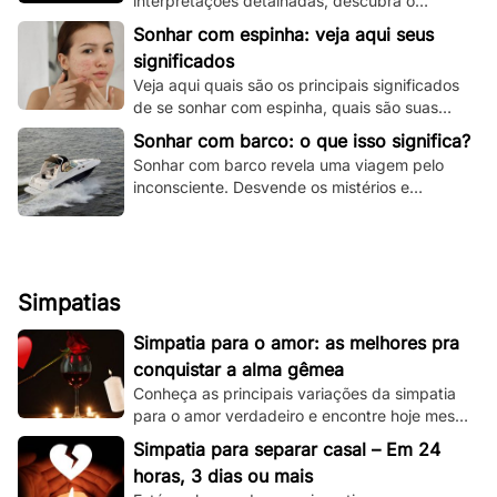
interpretações detalhadas, descubra o
significado espiritual e psicológico e todas as
Sonhar com espinha: veja aqui seus
variações!
significados
Veja aqui quais são os principais significados
de se sonhar com espinha, quais são suas
principais variações e muito mais.
Sonhar com barco: o que isso significa?
Sonhar com barco revela uma viagem pelo
inconsciente. Desvende os mistérios e
significados deste sonho único aqui e agora!
Simpatias
Simpatia para o amor: as melhores pra
conquistar a alma gêmea
Conheça as principais variações da simpatia
para o amor verdadeiro e encontre hoje mesmo
sua alma gêmea! Todas são simples de se
Simpatia para separar casal – Em 24
fazer!
horas, 3 dias ou mais