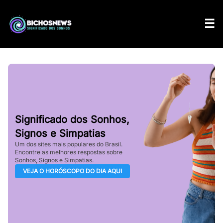
Significado dos Sonhos,
Signos e Simpatias
Um dos sites mais populares do Brasil.
Encontre as melhores respostas sobre
Sonhos, Signos e Simpatias.
VEJA O HORÓSCOPO DO DIA AQUI