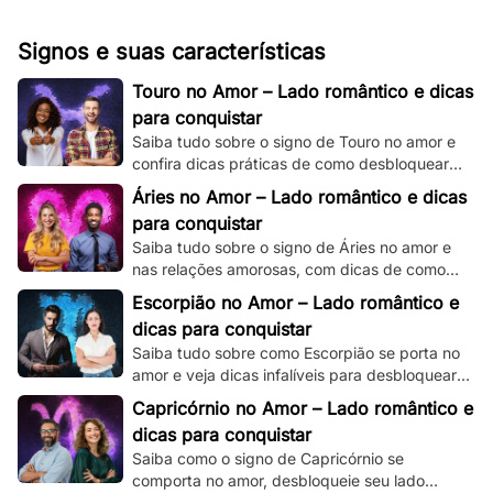
Signos e suas características
Touro no Amor – Lado romântico e dicas
para conquistar
Saiba tudo sobre o signo de Touro no amor e
confira dicas práticas de como desbloquear
seu lado romântico!
Áries no Amor – Lado romântico e dicas
para conquistar
Saiba tudo sobre o signo de Áries no amor e
nas relações amorosas, com dicas de como
destravar seu intenso e ardente lado
Escorpião no Amor – Lado romântico e
romântico.
dicas para conquistar
Saiba tudo sobre como Escorpião se porta no
amor e veja dicas infalíveis para desbloquear
seu misterioso e enigmático lado romântico.
Capricórnio no Amor – Lado romântico e
dicas para conquistar
Saiba como o signo de Capricórnio se
comporta no amor, desbloqueie seu lado