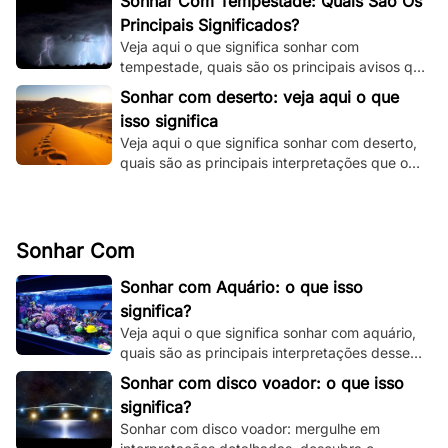
Sonhar Com Tempestade: Quais São Os
Principais Significados?
Veja aqui o que significa sonhar com
tempestade, quais são os principais avisos que
o seu subconsciente está tentando te dizer e
Sonhar com deserto: veja aqui o que
muito mais.
isso significa
Veja aqui o que significa sonhar com deserto,
quais são as principais interpretações que o
seu subconsciente está te dando.
Sonhar Com
Sonhar com Aquário: o que isso
significa?
Veja aqui o que significa sonhar com aquário,
quais são as principais interpretações desse
sonho e muito mais. Clique e fique por dentro.
Sonhar com disco voador: o que isso
significa?
Sonhar com disco voador: mergulhe em