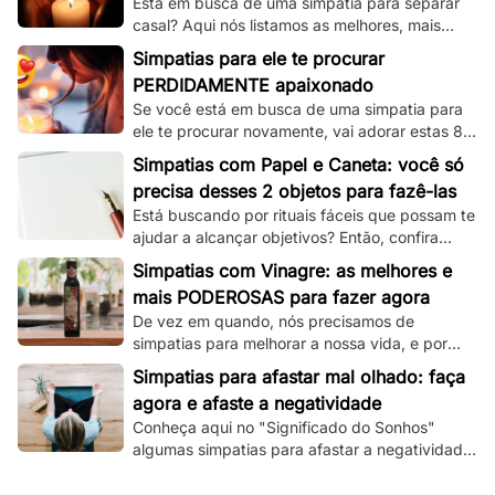
Está em busca de uma simpatia para separar
casal? Aqui nós listamos as melhores, mais
simples e mais funcionais simpatias desse tipo!
Simpatias para ele te procurar
PERDIDAMENTE apaixonado
Se você está em busca de uma simpatia para
ele te procurar novamente, vai adorar estas 8
simpatias de amor e amarração que
Simpatias com Papel e Caneta: você só
separamos.
precisa desses 2 objetos para fazê-las
Está buscando por rituais fáceis que possam te
ajudar a alcançar objetivos? Então, confira
essas simpatias com papel e caneta.
Simpatias com Vinagre: as melhores e
mais PODEROSAS para fazer agora
De vez em quando, nós precisamos de
simpatias para melhorar a nossa vida, e por
isso, veja aqui as melhores que utilizam
Simpatias para afastar mal olhado: faça
vinagre!
agora e afaste a negatividade
Conheça aqui no "Significado do Sonhos"
algumas simpatias para afastar a negatividade
e as más energias, e principalmente o mau
olhado!