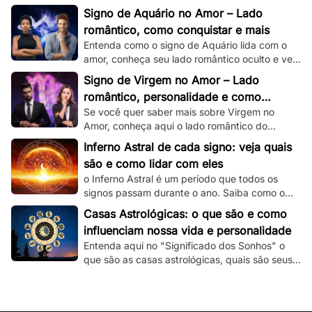
romântico e veja dicas de como conquistar um
Signo de Aquário no Amor – Lado
capricorniano!
romântico, como conquistar e mais
Entenda como o signo de Aquário lida com o
amor, conheça seu lado romântico oculto e veja
dicas de como conquistar um aquariano!
Signo de Virgem no Amor – Lado
romântico, personalidade e como
Se você quer saber mais sobre Virgem no
conquistar
Amor, conheça aqui o lado romântico do
virginiano e confira dicas de como conquistá-
Inferno Astral de cada signo: veja quais
lo.
são e como lidar com eles
o Inferno Astral é um período que todos os
signos passam durante o ano. Saiba como o
seu signo é atingido e como lidar com essa
Casas Astrológicas: o que são e como
fase.
influenciam nossa vida e personalidade
Entenda aqui no "Significado dos Sonhos" o
que são as casas astrológicas, quais são seus
significados e as suas influências nas nossas
vidas