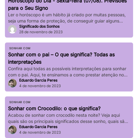
Horóscopo do Dia - Sexta-feira (07/08). Previsões
impactar significativamente nossa […]
para o Seu Signo
Ler o horóscopo é um hábito já criado por muitas pessoas,
seja uma forma de proteção, de conseguir guiar alguns
Significado dos Sonhos
passos de sua vida e até mesmo de sair de determinadas
28 de novembro de 2023
“roubadas”, não é mesmo? Quer saber o que os astros estão
prevendo para seu signo no dia de hoje? Basta verificar
informações completas sobre […]
SONHAR COM
Sonhar com o pai – O que significa? Todas as
interpretações
Confira aqui todas as possíveis interpretações para sonhar
com o pai. Aqui, te ensinamos a como prestar atenção no
Eduardo Garcia Peres
seu sonho!
4 de novembro de 2023
SONHAR COM
Sonhar com Crocodilo: o que significa?
Acabou de sonhar com crocodilo nesta noite? Veja aqui
quais são os principais significados desse sonho, quais são
Eduardo Garcia Peres
suas principais variações!
4 de novembro de 2023