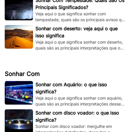
Sonhar Com Tempestade: Quais São Os
Principais Significados?
Veja aqui o que significa sonhar com
tempestade, quais são os principais avisos que
o seu subconsciente está tentando te dizer e
Sonhar com deserto: veja aqui o que
muito mais.
isso significa
Veja aqui o que significa sonhar com deserto,
quais são as principais interpretações que o
seu subconsciente está te dando.
Sonhar Com
Sonhar com Aquário: o que isso
significa?
Veja aqui o que significa sonhar com aquário,
quais são as principais interpretações desse
sonho e muito mais. Clique e fique por dentro.
Sonhar com disco voador: o que isso
significa?
Sonhar com disco voador: mergulhe em