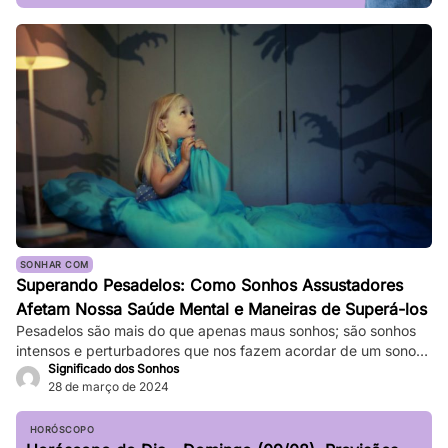
SONHAR COM
Superando Pesadelos: Como Sonhos Assustadores
Afetam Nossa Saúde Mental e Maneiras de Superá-los
Pesadelos são mais do que apenas maus sonhos; são sonhos
intensos e perturbadores que nos fazem acordar de um sono
Significado dos Sonhos
profundo. Eles podem ser tão vívidos e assustadores que
28 de março de 2024
fazem nosso coração bater forte, e a sensação de medo
persiste mesmo depois de acordarmos. Enquanto pesadelos
ocasionais são comuns, ocorrências frequentes podem
HORÓSCOPO