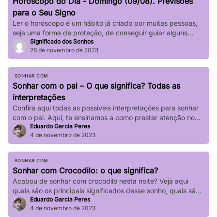
Horóscopo do Dia - Domingo (09/08). Previsões
impactar significativamente nossa […]
para o Seu Signo
Ler o horóscopo é um hábito já criado por muitas pessoas,
seja uma forma de proteção, de conseguir guiar alguns
Significado dos Sonhos
passos de sua vida e até mesmo de sair de determinadas
28 de novembro de 2023
“roubadas”, não é mesmo? Quer saber o que os astros estão
prevendo para seu signo no dia de hoje? Basta verificar
informações completas sobre […]
SONHAR COM
Sonhar com o pai – O que significa? Todas as
interpretações
Confira aqui todas as possíveis interpretações para sonhar
com o pai. Aqui, te ensinamos a como prestar atenção no
Eduardo Garcia Peres
seu sonho!
4 de novembro de 2023
SONHAR COM
Sonhar com Crocodilo: o que significa?
Acabou de sonhar com crocodilo nesta noite? Veja aqui
quais são os principais significados desse sonho, quais são
Eduardo Garcia Peres
suas principais variações!
4 de novembro de 2023