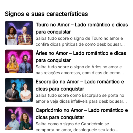
Signos e suas características
Touro no Amor – Lado romântico e dicas
para conquistar
Saiba tudo sobre o signo de Touro no amor e
confira dicas práticas de como desbloquear
seu lado romântico!
Áries no Amor – Lado romântico e dicas
para conquistar
Saiba tudo sobre o signo de Áries no amor e
nas relações amorosas, com dicas de como
destravar seu intenso e ardente lado
Escorpião no Amor – Lado romântico e
romântico.
dicas para conquistar
Saiba tudo sobre como Escorpião se porta no
amor e veja dicas infalíveis para desbloquear
seu misterioso e enigmático lado romântico.
Capricórnio no Amor – Lado romântico e
dicas para conquistar
Saiba como o signo de Capricórnio se
comporta no amor, desbloqueie seu lado