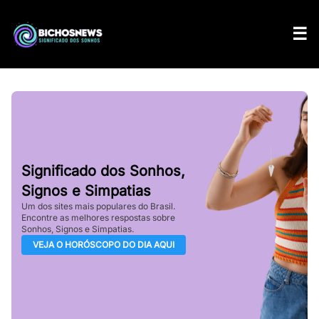
Significado dos Sonhos,
Signos e Simpatias
Um dos sites mais populares do Brasil.
Encontre as melhores respostas sobre
Sonhos, Signos e Simpatias.
VEJA O HORÓSCOPO DO DIA AQUI