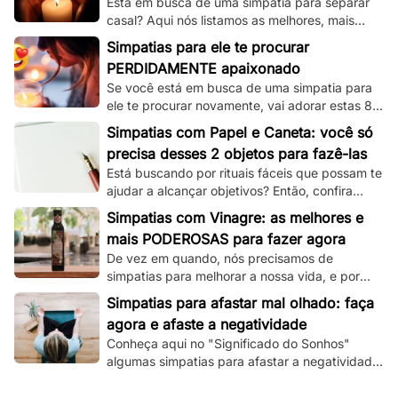
Está em busca de uma simpatia para separar
casal? Aqui nós listamos as melhores, mais
simples e mais funcionais simpatias desse tipo!
Simpatias para ele te procurar
PERDIDAMENTE apaixonado
Se você está em busca de uma simpatia para
ele te procurar novamente, vai adorar estas 8
simpatias de amor e amarração que
Simpatias com Papel e Caneta: você só
separamos.
precisa desses 2 objetos para fazê-las
Está buscando por rituais fáceis que possam te
ajudar a alcançar objetivos? Então, confira
essas simpatias com papel e caneta.
Simpatias com Vinagre: as melhores e
mais PODEROSAS para fazer agora
De vez em quando, nós precisamos de
simpatias para melhorar a nossa vida, e por
isso, veja aqui as melhores que utilizam
Simpatias para afastar mal olhado: faça
vinagre!
agora e afaste a negatividade
Conheça aqui no "Significado do Sonhos"
algumas simpatias para afastar a negatividade
e as más energias, e principalmente o mau
olhado!