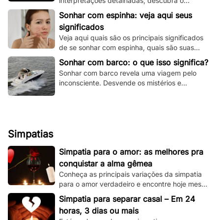
interpretações detalhadas, descubra o
significado espiritual e psicológico e todas as
Sonhar com espinha: veja aqui seus
variações!
significados
Veja aqui quais são os principais significados
de se sonhar com espinha, quais são suas
principais variações e muito mais.
Sonhar com barco: o que isso significa?
Sonhar com barco revela uma viagem pelo
inconsciente. Desvende os mistérios e
significados deste sonho único aqui e agora!
Simpatias
Simpatia para o amor: as melhores pra
conquistar a alma gêmea
Conheça as principais variações da simpatia
para o amor verdadeiro e encontre hoje mesmo
sua alma gêmea! Todas são simples de se
Simpatia para separar casal – Em 24
fazer!
horas, 3 dias ou mais