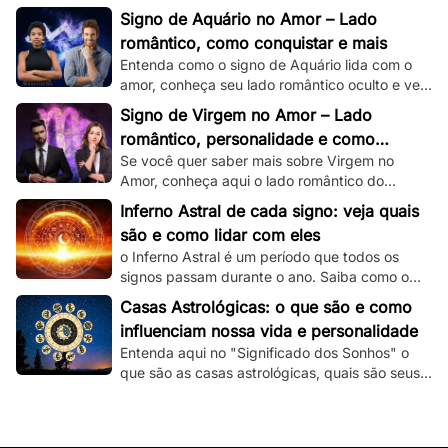
romântico e veja dicas de como conquistar um
Signo de Aquário no Amor – Lado
capricorniano!
romântico, como conquistar e mais
Entenda como o signo de Aquário lida com o
amor, conheça seu lado romântico oculto e veja
dicas de como conquistar um aquariano!
Signo de Virgem no Amor – Lado
romântico, personalidade e como
Se você quer saber mais sobre Virgem no
conquistar
Amor, conheça aqui o lado romântico do
virginiano e confira dicas de como conquistá-
Inferno Astral de cada signo: veja quais
lo.
são e como lidar com eles
o Inferno Astral é um período que todos os
signos passam durante o ano. Saiba como o
seu signo é atingido e como lidar com essa
Casas Astrológicas: o que são e como
fase.
influenciam nossa vida e personalidade
Entenda aqui no "Significado dos Sonhos" o
que são as casas astrológicas, quais são seus
significados e as suas influências nas nossas
vidas