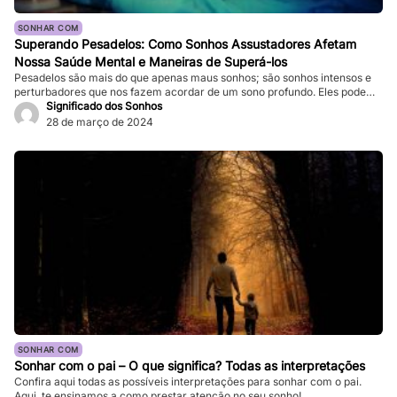
SONHAR COM
Superando Pesadelos: Como Sonhos Assustadores Afetam
Nossa Saúde Mental e Maneiras de Superá-los
Pesadelos são mais do que apenas maus sonhos; são sonhos intensos e
perturbadores que nos fazem acordar de um sono profundo. Eles podem
ser tão vívidos e assustadores que fazem nosso coração bater forte, e a
Significado dos Sonhos
sensação de medo persiste mesmo depois de acordarmos. Enquanto
28 de março de 2024
pesadelos ocasionais são comuns, ocorrências frequentes podem
impactar significativamente nossa […]
SONHAR COM
Sonhar com o pai – O que significa? Todas as interpretações
Confira aqui todas as possíveis interpretações para sonhar com o pai.
Aqui, te ensinamos a como prestar atenção no seu sonho!