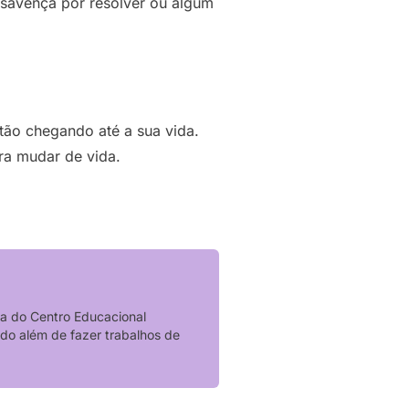
esavença por resolver ou algum
tão chegando até a sua vida.
ara mudar de vida.
a do Centro Educacional
do além de fazer trabalhos de