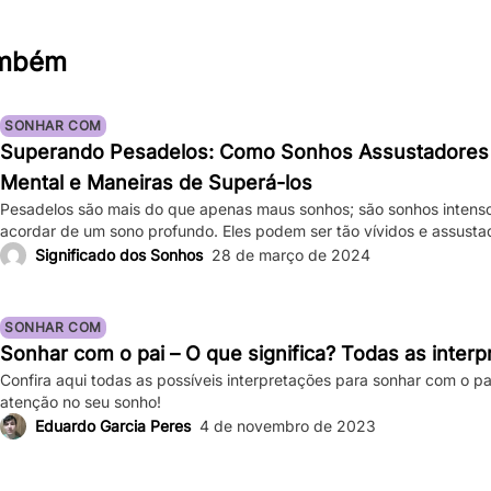
ambém
SONHAR COM
Superando Pesadelos: Como Sonhos Assustadores
Mental e Maneiras de Superá-los
Pesadelos são mais do que apenas maus sonhos; são sonhos intens
acordar de um sono profundo. Eles podem ser tão vívidos e assust
bater forte, e a sensação de medo persiste mesmo depois de acor
Significado dos Sonhos
28 de março de 2024
ocasionais são comuns, ocorrências frequentes podem impactar sign
SONHAR COM
Sonhar com o pai – O que significa? Todas as inter
Confira aqui todas as possíveis interpretações para sonhar com o pa
atenção no seu sonho!
Eduardo Garcia Peres
4 de novembro de 2023