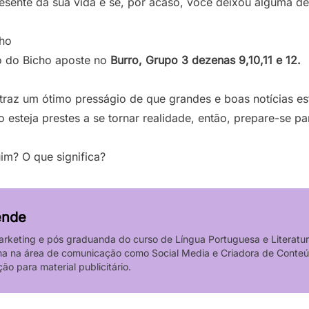
esente da sua vida e se, por acaso, você deixou alguma d
cho
o do Bicho aposte no
Burro, Grupo 3 dezenas 9,10,11 e 12.
traz um ótimo presságio de que grandes e boas notícias es
esteja prestes a se tornar realidade, então, prepare-se p
im? O que significa?
ende
keting e pós graduanda do curso de Língua Portuguesa e Literatur
lha na área de comunicação como Social Media e Criadora de Conteú
ão para material publicitário.