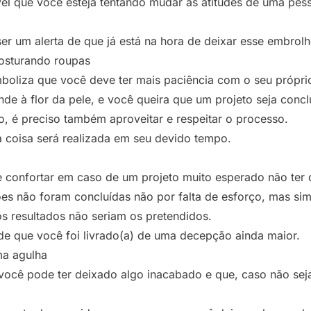
ível que você esteja tentando mudar as atitudes de uma pes
er um alerta de que já está na hora de deixar esse embrolh
osturando roupas
boliza que você deve ter mais paciência com o seu próprio
nde à flor da pele, e você queira que um projeto seja conc
o, é preciso também aproveitar e respeitar o processo.
 coisa será realizada em seu devido tempo.
e confortar em caso de um projeto muito esperado não ter 
ões não foram concluídas não por falta de esforço, mas si
os resultados não seriam os pretendidos.
 que você foi livrado(a) de uma decepção ainda maior.
ma agulha
você pode ter deixado algo inacabado e que, caso não seja 