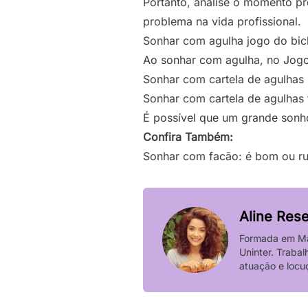
Portanto, analise o momento pr
problema na vida profissional.
Sonhar com agulha jogo do bi
Ao sonhar com agulha, no Jog
Sonhar com cartela de agulhas
Sonhar com cartela de agulhas 
É possível que um grande sonho 
Confira Também:
Sonhar com facão: é bom ou ru
Aline Res
Formada em Mar
Uninter. Traba
atuação e locuç