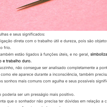
has e seus significados:
igação direta com o trabalho útil e dureza, pois são objet
 frio.
também estão ligados à funções úteis, e no geral,
simboliz
 e trabalho duro.
sozinho, não consegue ser analisado completamente a ponto
como ele aparece durante a inconsciência, também precisa
dos sonhos mais comuns com agulha e seus possíveis signif
 poderia ser um presságio mais positivo.
ta que o sonhador não precisa ter dúvidas em relação a c