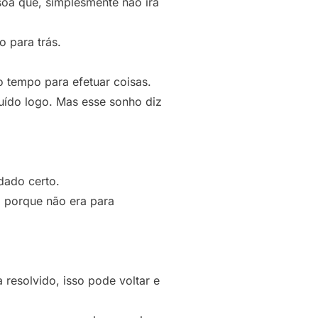
soa que, simplesmente não irá
o para trás.
 tempo para efetuar coisas.
luído logo. Mas esse sonho diz
dado certo.
m porque não era para
resolvido, isso pode voltar e