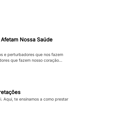
 Afetam Nossa Saúde
os e perturbadores que nos fazem
adores que fazem nosso coração
darmos. Enquanto pesadelos
ificativamente nossa […]
pretações
i. Aqui, te ensinamos a como prestar