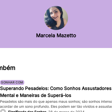
Marcela Mazetto
ambém
SONHAR COM
Superando Pesadelos: Como Sonhos Assustadores
Mental e Maneiras de Superá-los
Pesadelos são mais do que apenas maus sonhos; são sonhos intens
acordar de um sono profundo. Eles podem ser tão vívidos e assust
bater forte, e a sensação de medo persiste mesmo depois de acor
Significado dos Sonhos
28 de março de 2024