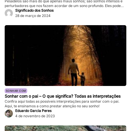
Pesadelos são mais do que apenas maus sonhos; são sonhos intensos e
perturbadores que nos fazem acordar de um sono profundo. Eles podem
ser tão vívidos e assustadores que fazem nosso coração bater forte, e a
Significado dos Sonhos
sensação de medo persiste mesmo depois de acordarmos. Enquanto
28 de março de 2024
pesadelos ocasionais são comuns, ocorrências frequentes podem
impactar significativamente nossa […]
SONHAR COM
Sonhar com o pai – O que significa? Todas as interpretações
Confira aqui todas as possíveis interpretações para sonhar com o pai.
Aqui, te ensinamos a como prestar atenção no seu sonho!
Eduardo Garcia Peres
4 de novembro de 2023