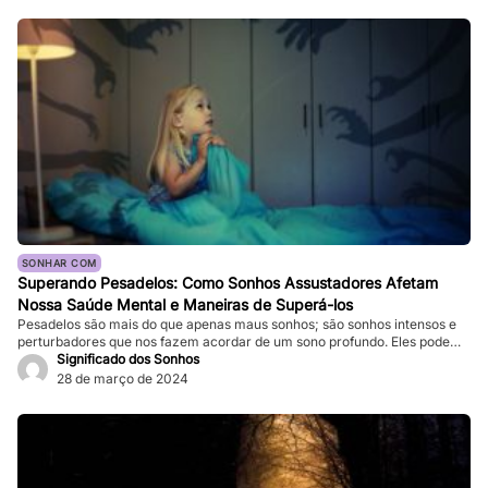
SONHAR COM
Superando Pesadelos: Como Sonhos Assustadores Afetam
Nossa Saúde Mental e Maneiras de Superá-los
Pesadelos são mais do que apenas maus sonhos; são sonhos intensos e
perturbadores que nos fazem acordar de um sono profundo. Eles podem
ser tão vívidos e assustadores que fazem nosso coração bater forte, e a
Significado dos Sonhos
sensação de medo persiste mesmo depois de acordarmos. Enquanto
28 de março de 2024
pesadelos ocasionais são comuns, ocorrências frequentes podem
impactar significativamente nossa […]