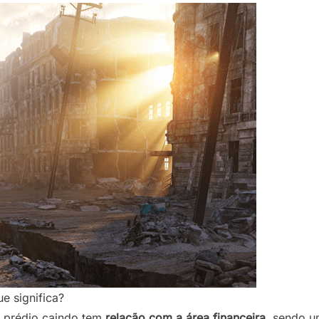
e significa?
 prédio caindo tem
relação com a área financeira
, sendo 