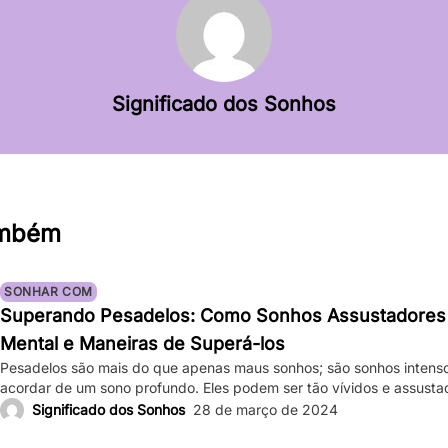
Significado dos Sonhos
ambém
SONHAR COM
Superando Pesadelos: Como Sonhos Assustadores
Mental e Maneiras de Superá-los
Pesadelos são mais do que apenas maus sonhos; são sonhos intens
acordar de um sono profundo. Eles podem ser tão vívidos e assust
bater forte, e a sensação de medo persiste mesmo depois de acor
Significado dos Sonhos
28 de março de 2024
ocasionais são comuns, ocorrências frequentes podem impactar sign