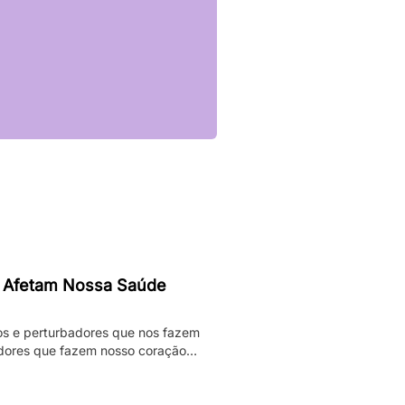
 Afetam Nossa Saúde
os e perturbadores que nos fazem
adores que fazem nosso coração
darmos. Enquanto pesadelos
ificativamente nossa […]