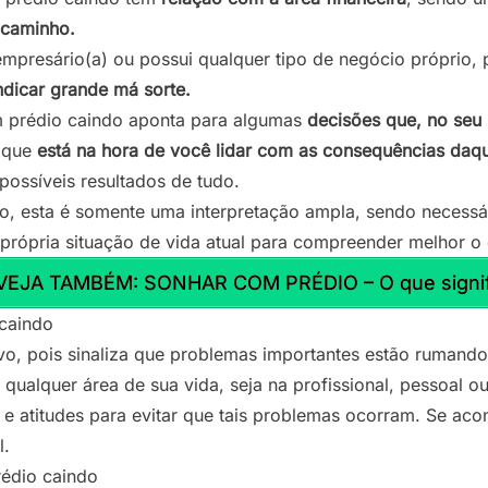
 caminho.
empresário(a) ou possui qualquer tipo de negócio próprio, 
dicar grande má sorte.
om prédio caindo aponta para algumas
decisões que, no seu
a que
está na hora de você lidar com as consequências daqu
ossíveis resultados de tudo.
o, esta é somente uma interpretação ampla, sendo necessá
própria situação de vida atual para compreender melhor o q
VEJA TAMBÉM: SONHAR COM PRÉDIO – O que signif
caindo
o, pois sinaliza que problemas importantes estão rumando
qualquer área de sua vida, seja na profissional, pessoal ou 
e atitudes para evitar que tais problemas ocorram. Se acon
l.
édio caindo