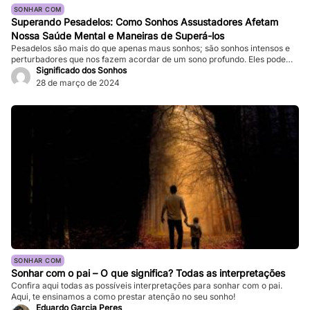
SONHAR COM
Superando Pesadelos: Como Sonhos Assustadores Afetam
Nossa Saúde Mental e Maneiras de Superá-los
Pesadelos são mais do que apenas maus sonhos; são sonhos intensos e
perturbadores que nos fazem acordar de um sono profundo. Eles podem
ser tão vívidos e assustadores que fazem nosso coração bater forte, e a
Significado dos Sonhos
sensação de medo persiste mesmo depois de acordarmos. Enquanto
28 de março de 2024
pesadelos ocasionais são comuns, ocorrências frequentes podem
impactar significativamente nossa […]
SONHAR COM
Sonhar com o pai – O que significa? Todas as interpretações
Confira aqui todas as possíveis interpretações para sonhar com o pai.
Aqui, te ensinamos a como prestar atenção no seu sonho!
Eduardo Garcia Peres