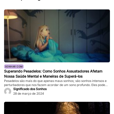
SONHAR COM
Superando Pesadelos: Como Sonhos Assustadores Afetam
Nossa Saúde Mental e Maneiras de Superá-los
Pesadelos são mais do que apenas maus sonhos; são sonhos intensos e
perturbadores que nos fazem acordar de um sono profundo. Eles podem
ser tão vívidos e assustadores que fazem nosso coração bater forte, e a
Significado dos Sonhos
sensação de medo persiste mesmo depois de acordarmos. Enquanto
28 de março de 2024
pesadelos ocasionais são comuns, ocorrências frequentes podem
impactar significativamente nossa […]