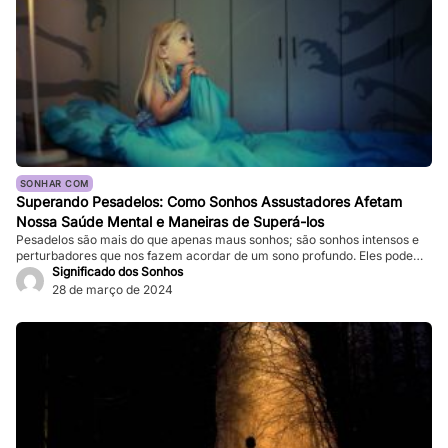
SONHAR COM
Superando Pesadelos: Como Sonhos Assustadores Afetam
Nossa Saúde Mental e Maneiras de Superá-los
Pesadelos são mais do que apenas maus sonhos; são sonhos intensos e
perturbadores que nos fazem acordar de um sono profundo. Eles podem
ser tão vívidos e assustadores que fazem nosso coração bater forte, e a
Significado dos Sonhos
sensação de medo persiste mesmo depois de acordarmos. Enquanto
28 de março de 2024
pesadelos ocasionais são comuns, ocorrências frequentes podem
impactar significativamente nossa […]