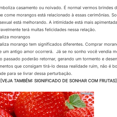
mboliza casamento ou noivado. É normal vermos brindes 
que come morangos está relacionado à essas cerimônias. S
sexual está melhorando. A intimidade está mais apimentada
avelmente terá muitas felicidades nessa relação.
aliza morangos
liza morango tem significados diferentes. Comprar moran
e um antigo amor ocorrerá. Já se no sonho você vendia mo
do passado poderão retornar, gerando um tormento e dese
tamentos que consigam tirá-lo dessa realidade ruim, não é 
ude para se livrar dessa perturbação.
[VEJA TAMBÉM: SIGNIFICADO DE SONHAR COM FRUTAS]