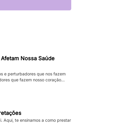
 Afetam Nossa Saúde
os e perturbadores que nos fazem
adores que fazem nosso coração
darmos. Enquanto pesadelos
ificativamente nossa […]
pretações
i. Aqui, te ensinamos a como prestar