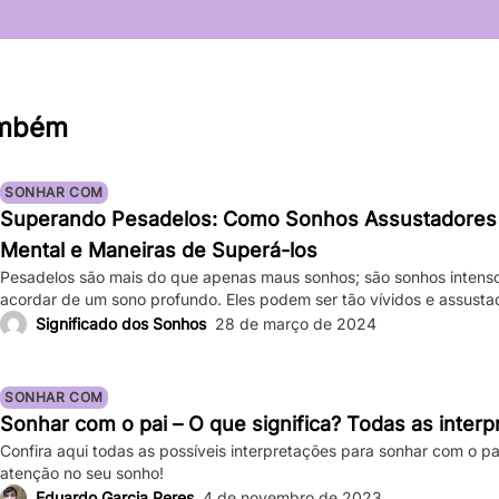
ambém
SONHAR COM
Superando Pesadelos: Como Sonhos Assustadores
Mental e Maneiras de Superá-los
Pesadelos são mais do que apenas maus sonhos; são sonhos intens
acordar de um sono profundo. Eles podem ser tão vívidos e assust
bater forte, e a sensação de medo persiste mesmo depois de acor
Significado dos Sonhos
28 de março de 2024
ocasionais são comuns, ocorrências frequentes podem impactar sign
SONHAR COM
Sonhar com o pai – O que significa? Todas as inter
Confira aqui todas as possíveis interpretações para sonhar com o pa
atenção no seu sonho!
Eduardo Garcia Peres
4 de novembro de 2023