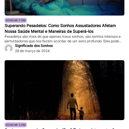
SONHAR COM
Superando Pesadelos: Como Sonhos Assustadores Afetam
Nossa Saúde Mental e Maneiras de Superá-los
Pesadelos são mais do que apenas maus sonhos; são sonhos intensos e
perturbadores que nos fazem acordar de um sono profundo. Eles podem
ser tão vívidos e assustadores que fazem nosso coração bater forte, e a
Significado dos Sonhos
sensação de medo persiste mesmo depois de acordarmos. Enquanto
28 de março de 2024
pesadelos ocasionais são comuns, ocorrências frequentes podem
impactar significativamente nossa […]
SONHAR COM