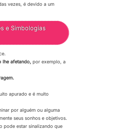
 das vezes, é devido a um
es e Simbologias
ce.
 lhe afetando,
por exemplo, a
oragem.
uito apurado e é muito
minar por alguém ou alguma
amente seus sonhos e objetivos.
ho pode estar sinalizando que