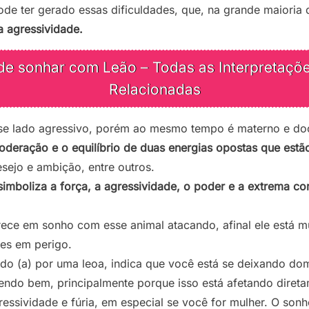
ode ter gerado essas dificuldades, que, na grande maioria
a agressividade.
de sonhar com Leão – Todas as Interpretaçõ
Relacionadas
se lado agressivo, porém ao mesmo tempo é materno e do
oderação e o equilíbrio de duas energias opostas que estão
sejo e ambição, entre outros.
simboliza a força, a agressividade, o poder e a extrema c
arece em sonho com esse animal atacando, afinal ele está m
tes em perigo.
do (a) por uma leoa, indica que você está se deixando do
zendo bem, principalmente porque isso está afetando diret
essividade e fúria, em especial se você for mulher. O son