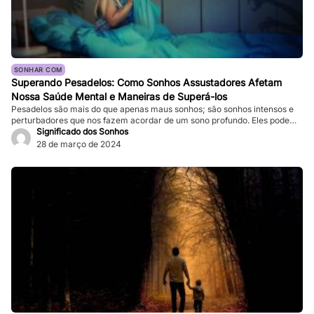
SONHAR COM
Superando Pesadelos: Como Sonhos Assustadores Afetam
Nossa Saúde Mental e Maneiras de Superá-los
Pesadelos são mais do que apenas maus sonhos; são sonhos intensos e
perturbadores que nos fazem acordar de um sono profundo. Eles podem
ser tão vívidos e assustadores que fazem nosso coração bater forte, e a
Significado dos Sonhos
sensação de medo persiste mesmo depois de acordarmos. Enquanto
28 de março de 2024
pesadelos ocasionais são comuns, ocorrências frequentes podem
impactar significativamente nossa […]