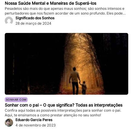
Nossa Saúde Mental e Maneiras de Superá-los
Pesadelos são mais do que apenas maus sonhos; são sonhos intensos e
perturbadores que nos fazem acordar de um sono profundo. Eles podem
ser tão vívidos e assustadores que fazem nosso coração bater forte, e a
Significado dos Sonhos
sensação de medo persiste mesmo depois de acordarmos. Enquanto
28 de março de 2024
pesadelos ocasionais são comuns, ocorrências frequentes podem
impactar significativamente nossa […]
SONHAR COM
Sonhar com o pai – O que significa? Todas as interpretações
Confira aqui todas as possíveis interpretações para sonhar com o pai.
Aqui, te ensinamos a como prestar atenção no seu sonho!
Eduardo Garcia Peres
4 de novembro de 2023