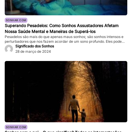
SONHAR COM
Superando Pesadelos: Como Sonhos Assustadores Afetam
Nossa Saúde Mental e Maneiras de Superá-los
Pesadelos são mais do que apenas maus sonhos; são sonhos intensos e
perturbadores que nos fazem acordar de um sono profundo. Eles podem
ser tão vívidos e assustadores que fazem nosso coração bater forte, e a
Significado dos Sonhos
sensação de medo persiste mesmo depois de acordarmos. Enquanto
28 de março de 2024
pesadelos ocasionais são comuns, ocorrências frequentes podem
impactar significativamente nossa […]
SONHAR COM