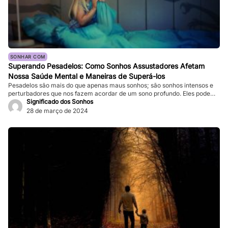
SONHAR COM
Superando Pesadelos: Como Sonhos Assustadores Afetam
Nossa Saúde Mental e Maneiras de Superá-los
Pesadelos são mais do que apenas maus sonhos; são sonhos intensos e
perturbadores que nos fazem acordar de um sono profundo. Eles podem
ser tão vívidos e assustadores que fazem nosso coração bater forte, e a
Significado dos Sonhos
sensação de medo persiste mesmo depois de acordarmos. Enquanto
28 de março de 2024
pesadelos ocasionais são comuns, ocorrências frequentes podem
impactar significativamente nossa […]