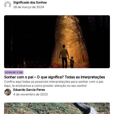
ser tão vívidos e assustadores que fazem nosso coração bater forte, e a
Significado dos Sonhos
sensação de medo persiste mesmo depois de acordarmos. Enquanto
28 de março de 2024
pesadelos ocasionais são comuns, ocorrências frequentes podem
impactar significativamente nossa […]
SONHAR COM
Sonhar com o pai – O que significa? Todas as interpretações
Confira aqui todas as possíveis interpretações para sonhar com o pai.
Aqui, te ensinamos a como prestar atenção no seu sonho!
Eduardo Garcia Peres
4 de novembro de 2023