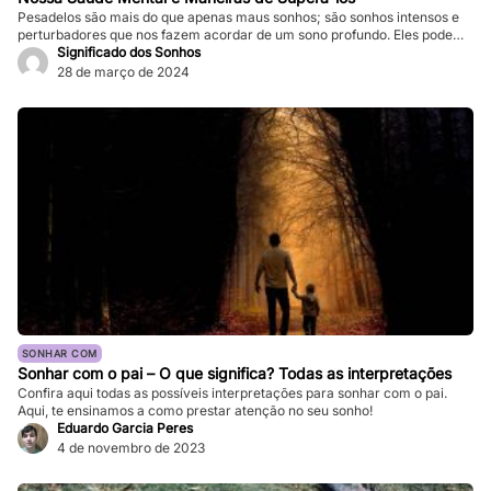
Pesadelos são mais do que apenas maus sonhos; são sonhos intensos e
perturbadores que nos fazem acordar de um sono profundo. Eles podem
ser tão vívidos e assustadores que fazem nosso coração bater forte, e a
Significado dos Sonhos
sensação de medo persiste mesmo depois de acordarmos. Enquanto
28 de março de 2024
pesadelos ocasionais são comuns, ocorrências frequentes podem
impactar significativamente nossa […]
SONHAR COM
Sonhar com o pai – O que significa? Todas as interpretações
Confira aqui todas as possíveis interpretações para sonhar com o pai.
Aqui, te ensinamos a como prestar atenção no seu sonho!
Eduardo Garcia Peres
4 de novembro de 2023