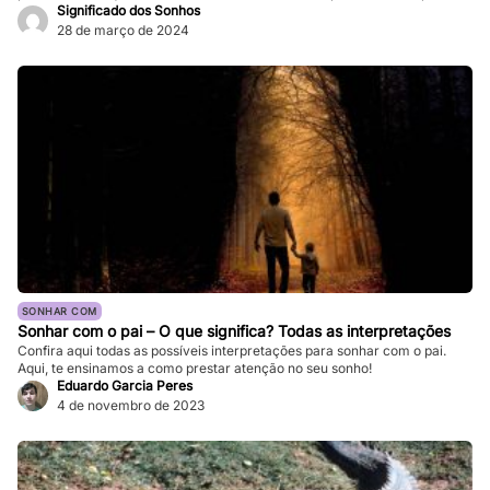
ser tão vívidos e assustadores que fazem nosso coração bater forte, e a
Significado dos Sonhos
sensação de medo persiste mesmo depois de acordarmos. Enquanto
28 de março de 2024
pesadelos ocasionais são comuns, ocorrências frequentes podem
impactar significativamente nossa […]
SONHAR COM
Sonhar com o pai – O que significa? Todas as interpretações
Confira aqui todas as possíveis interpretações para sonhar com o pai.
Aqui, te ensinamos a como prestar atenção no seu sonho!
Eduardo Garcia Peres
4 de novembro de 2023