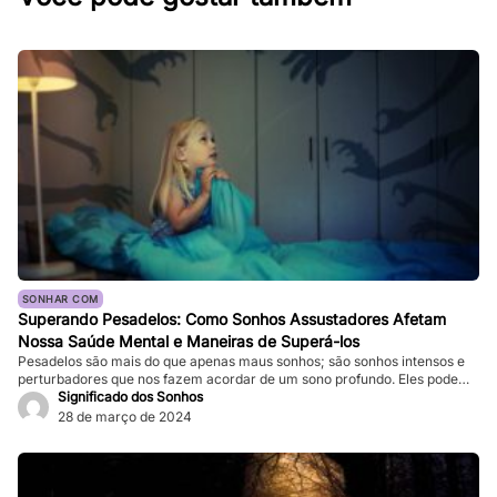
SONHAR COM
Superando Pesadelos: Como Sonhos Assustadores Afetam
Nossa Saúde Mental e Maneiras de Superá-los
Pesadelos são mais do que apenas maus sonhos; são sonhos intensos e
perturbadores que nos fazem acordar de um sono profundo. Eles podem
ser tão vívidos e assustadores que fazem nosso coração bater forte, e a
Significado dos Sonhos
sensação de medo persiste mesmo depois de acordarmos. Enquanto
28 de março de 2024
pesadelos ocasionais são comuns, ocorrências frequentes podem
impactar significativamente nossa […]