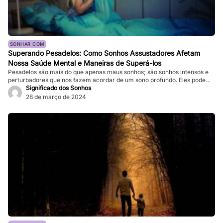
SONHAR COM
Superando Pesadelos: Como Sonhos Assustadores Afetam
Nossa Saúde Mental e Maneiras de Superá-los
Pesadelos são mais do que apenas maus sonhos; são sonhos intensos e
perturbadores que nos fazem acordar de um sono profundo. Eles podem
ser tão vívidos e assustadores que fazem nosso coração bater forte, e a
Significado dos Sonhos
sensação de medo persiste mesmo depois de acordarmos. Enquanto
28 de março de 2024
pesadelos ocasionais são comuns, ocorrências frequentes podem
impactar significativamente nossa […]