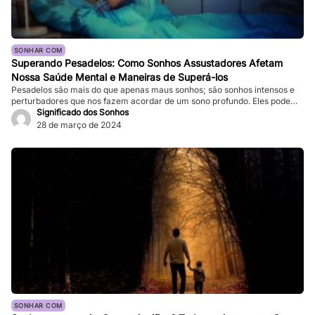
SONHAR COM
Superando Pesadelos: Como Sonhos Assustadores Afetam
Nossa Saúde Mental e Maneiras de Superá-los
Pesadelos são mais do que apenas maus sonhos; são sonhos intensos e
perturbadores que nos fazem acordar de um sono profundo. Eles podem
ser tão vívidos e assustadores que fazem nosso coração bater forte, e a
Significado dos Sonhos
sensação de medo persiste mesmo depois de acordarmos. Enquanto
28 de março de 2024
pesadelos ocasionais são comuns, ocorrências frequentes podem
impactar significativamente nossa […]
SONHAR COM