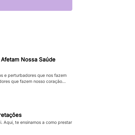
 Afetam Nossa Saúde
os e perturbadores que nos fazem
adores que fazem nosso coração
darmos. Enquanto pesadelos
ificativamente nossa […]
pretações
i. Aqui, te ensinamos a como prestar