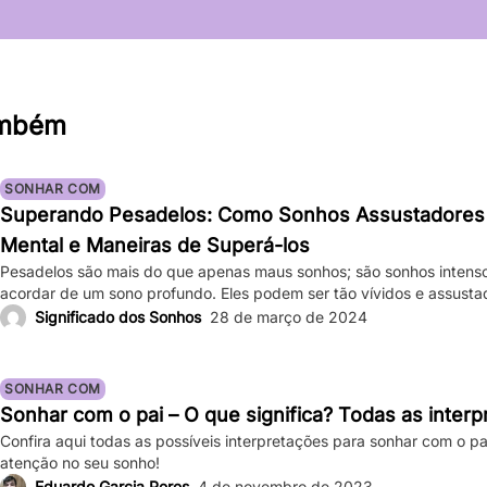
ambém
SONHAR COM
Superando Pesadelos: Como Sonhos Assustadores
Mental e Maneiras de Superá-los
Pesadelos são mais do que apenas maus sonhos; são sonhos intens
acordar de um sono profundo. Eles podem ser tão vívidos e assust
bater forte, e a sensação de medo persiste mesmo depois de acor
Significado dos Sonhos
28 de março de 2024
ocasionais são comuns, ocorrências frequentes podem impactar sign
SONHAR COM
Sonhar com o pai – O que significa? Todas as inter
Confira aqui todas as possíveis interpretações para sonhar com o pa
atenção no seu sonho!
Eduardo Garcia Peres
4 de novembro de 2023