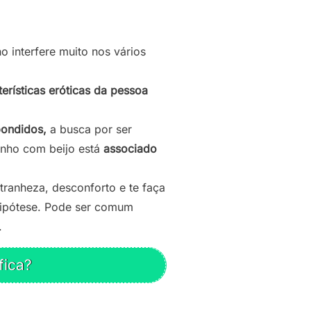
 interfere muito nos vários
erísticas eróticas da pessoa
pondidos,
a busca por ser
onho com beijo está
associado
ranheza, desconforto e te faça
hipótese. Pode ser comum
.
fica?