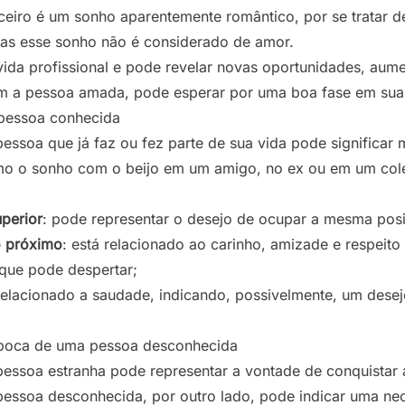
ceiro é um sonho aparentemente romântico, por se tratar 
mas esse sonho não é considerado de amor.
vida profissional e pode revelar novas oportunidades, aume
om a pessoa amada, pode esperar por uma boa fase em sua 
 pessoa conhecida
essoa que já faz ou fez parte de sua vida pode significar 
mo o sonho com o beijo em um amigo, no ex ou em um col
perior
: pode representar o desejo de ocupar a mesma pos
o próximo
: está relacionado ao carinho, amizade e respei
que pode despertar;
 relacionado a saudade, indicando, possivelmente, um desej
 boca de uma pessoa desconhecida
essoa estranha pode representar a vontade de conquistar a
pessoa desconhecida, por outro lado, pode indicar uma ne