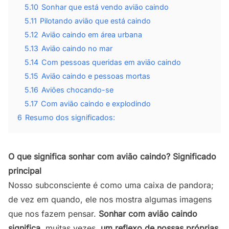
5.10
Sonhar que está vendo avião caindo
5.11
Pilotando avião que está caindo
5.12
Avião caindo em área urbana
5.13
Avião caindo no mar
5.14
Com pessoas queridas em avião caindo
5.15
Avião caindo e pessoas mortas
5.16
Aviões chocando-se
5.17
Com avião caindo e explodindo
6
Resumo dos significados:
O que significa sonhar com avião caindo? Significado
principal
Nosso subconsciente é como uma caixa de pandora;
de vez em quando, ele nos mostra algumas imagens
que nos fazem pensar.
Sonhar com avião caindo
significa
, muitas vezes,
um reflexo de nossas próprias