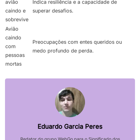
avião
Indica resiliência e a capacidade de
caindo e
superar desafios.
sobrevive
Avião
caindo
Preocupações com entes queridos ou
com
medo profundo de perda.
pessoas
mortas
Eduardo Garcia Peres
Redator do grupo WebGo para o Significado dos