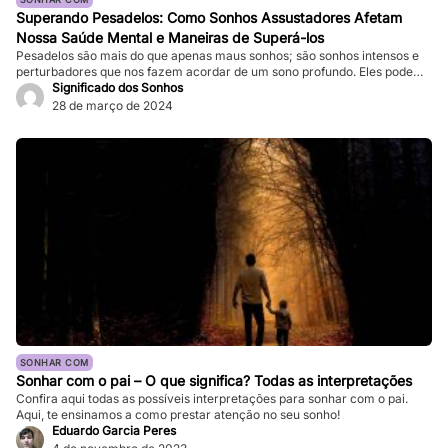
Superando Pesadelos: Como Sonhos Assustadores Afetam
Nossa Saúde Mental e Maneiras de Superá-los
Pesadelos são mais do que apenas maus sonhos; são sonhos intensos e
perturbadores que nos fazem acordar de um sono profundo. Eles podem
ser tão vívidos e assustadores que fazem nosso coração bater forte, e a
Significado dos Sonhos
sensação de medo persiste mesmo depois de acordarmos. Enquanto
28 de março de 2024
pesadelos ocasionais são comuns, ocorrências frequentes podem
impactar significativamente nossa […]
SONHAR COM
Sonhar com o pai – O que significa? Todas as interpretações
Confira aqui todas as possíveis interpretações para sonhar com o pai.
Aqui, te ensinamos a como prestar atenção no seu sonho!
Eduardo Garcia Peres