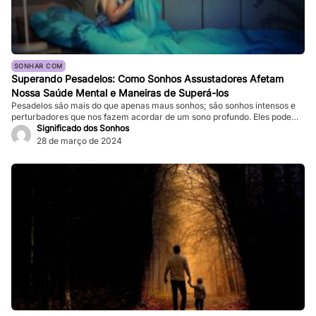
SONHAR COM
Superando Pesadelos: Como Sonhos Assustadores Afetam
Nossa Saúde Mental e Maneiras de Superá-los
Pesadelos são mais do que apenas maus sonhos; são sonhos intensos e
perturbadores que nos fazem acordar de um sono profundo. Eles podem
ser tão vívidos e assustadores que fazem nosso coração bater forte, e a
Significado dos Sonhos
sensação de medo persiste mesmo depois de acordarmos. Enquanto
28 de março de 2024
pesadelos ocasionais são comuns, ocorrências frequentes podem
impactar significativamente nossa […]