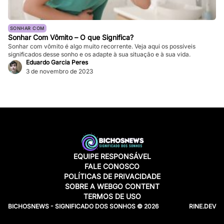
SONHAR COM
Sonhar Com Vômito – O que Significa?
Sonhar com vômito é algo muito recorrente. Veja aqui os possíveis
significados desse sonho e os adapte à sua situação e à sua vida.
Eduardo Garcia Peres
3 de novembro de 2023
EQUIPE RESPONSÁVEL
FALE CONOSCO
POLÍTICAS DE PRIVACIDADE
SOBRE A WEBGO CONTENT
TERMOS DE USO
BICHOSNEWS - SIGNIFICADO DOS SONHOS © 2026
RINE.DEV