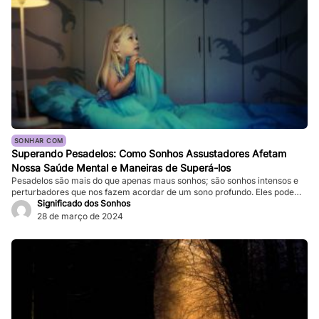
SONHAR COM
Superando Pesadelos: Como Sonhos Assustadores Afetam
Nossa Saúde Mental e Maneiras de Superá-los
Pesadelos são mais do que apenas maus sonhos; são sonhos intensos e
perturbadores que nos fazem acordar de um sono profundo. Eles podem
ser tão vívidos e assustadores que fazem nosso coração bater forte, e a
Significado dos Sonhos
sensação de medo persiste mesmo depois de acordarmos. Enquanto
28 de março de 2024
pesadelos ocasionais são comuns, ocorrências frequentes podem
impactar significativamente nossa […]