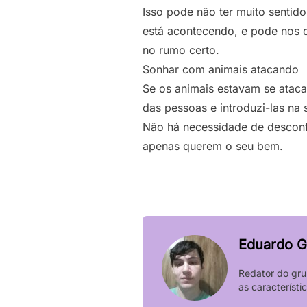
Isso pode não ter muito sentid
está acontecendo, e pode nos d
no rumo certo.
Sonhar com animais atacando
Se os animais estavam se atac
das pessoas e introduzi-las na 
Não há necessidade de desconfi
apenas querem o seu bem.
Eduardo G
Redator do gru
as característ