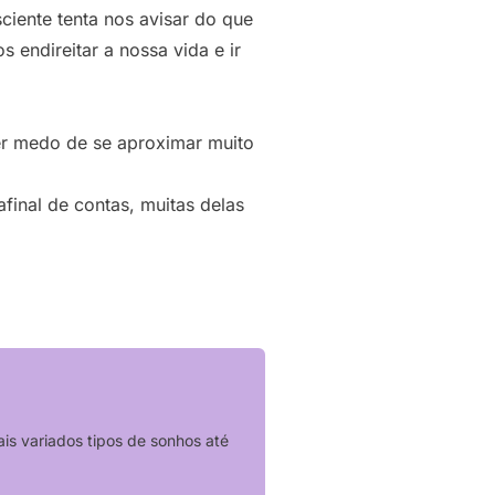
iente tenta nos avisar do que
endireitar a nossa vida e ir
er medo de se aproximar muito
final de contas, muitas delas
s variados tipos de sonhos até