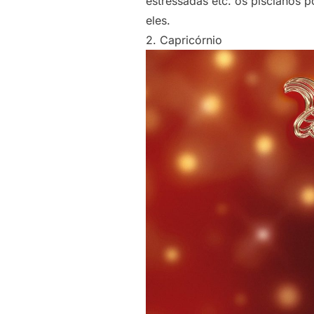
estressadas etc. os piscianos
eles.
2. Capricórnio