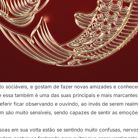
to sociáveis, e gostam de fazer novas amizades e conhec
e essa também é uma das suas principais e mais marcantes c
eferir ficar observando e ouvindo, ao invés de serem realm
ém são muito sensíveis, sendo capazes de sentir as emoçõ
as em sua volta estão se sentindo muito confusas, nervosas