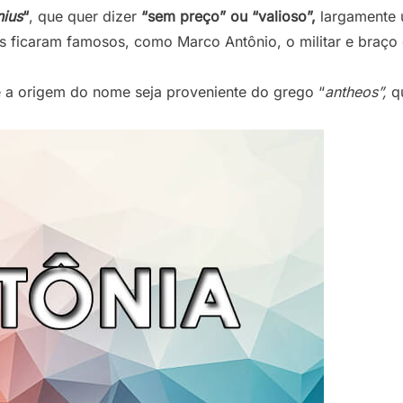
nius
“
, que quer dizer
“sem preço” ou “valioso”,
largamente u
 ficaram famosos, como Marco Antônio, o militar e braço d
e a origem do nome seja proveniente do grego “
antheos”,
q