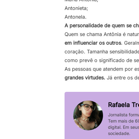
Antonieta;
Antonela.
A personalidade de quem se c
Quem se chama Antônia é natur
em influenciar os outros
. Geral
coração. Tamanha sensibilidad
como prevê o significado de s
As pessoas que atendem por e
grandes virtudes.
Já entre os de
Rafaela Tr
Jornalista form
Tem mais de 60
digital. Em se
sociedade.