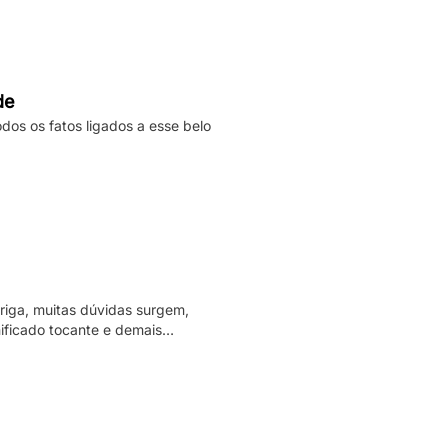
de
odos os fatos ligados a esse belo
riga, muitas dúvidas surgem,
nificado tocante e demais
 qual a história por detrás dele e