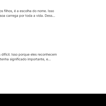
 filhos, é a escolha do nome. Isso
soa carrega por toda a vida. Desse
 para seu filho. Portanto, confira o
 difícil. Isso porque eles reconhecem
enha significado importante, e
ella e outros motivos para batizar