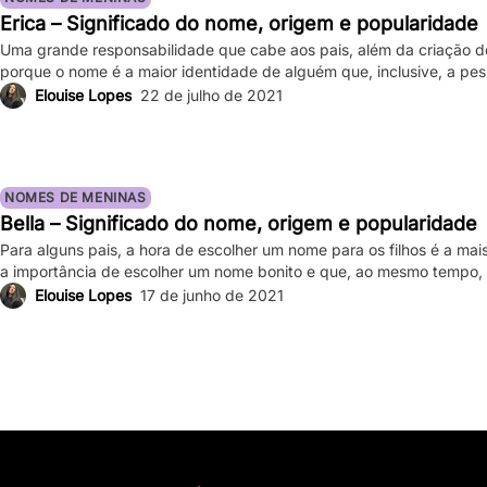
Erica – Significado do nome, origem e popularidade
Uma grande responsabilidade que cabe aos pais, além da criação dos
porque o nome é a maior identidade de alguém que, inclusive, a pes
modo, é importante levar em conta sobre um nome antes de escolhê-lo
Elouise Lopes
22 de julho de 2021
[…]
NOMES DE MENINAS
Bella – Significado do nome, origem e popularidade
Para alguns pais, a hora de escolher um nome para os filhos é a mais
a importância de escolher um nome bonito e que, ao mesmo tempo, t
demais aspectos. Pensando nisso, vamos ver o significado do nome B
Elouise Lopes
17 de junho de 2021
sua filha com […]