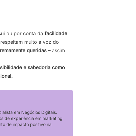
ui ou por conta da
facilidade
 respeitam muito a voz do
tremamente queridas –
assim
sibilidade e sabedoria como
ional.
ialista em Negócios Digitais.
nos de experiência em marketing
nto de impacto positivo na