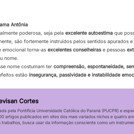
hama Antônia
almente poderosa, seja pela
excelente autoestima
que poss
mente, são fortemente instruídos pelos sentidos apurados e
e emocional torna-as
excelentes conselheiras
e pessoas
ex
eu nome.
sse nome costumam ter
compreensão, espontaneidade, sen
feitos estão
insegurança, passividade e instabilidade emoc
evisan Cortes
ada pela Pontifícia Universidade Católica do Paraná (PUCPR) e espec
0 artigos publicados em sites dos mais variados nichos e quatro a
us trabalhos, busca usar da informação consciente como um instrume