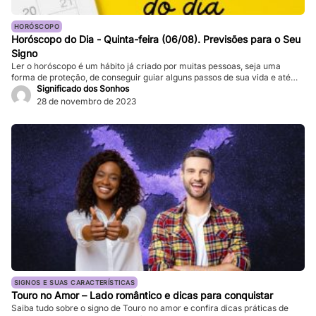
HORÓSCOPO
Horóscopo do Dia - Quinta-feira (06/08). Previsões para o Seu
Signo
Ler o horóscopo é um hábito já criado por muitas pessoas, seja uma
forma de proteção, de conseguir guiar alguns passos de sua vida e até
mesmo de sair de determinadas “roubadas”, não é mesmo? Quer saber o
Significado dos Sonhos
que os astros estão prevendo para seu signo no dia de hoje? Basta
28 de novembro de 2023
verificar informações completas sobre […]
SIGNOS E SUAS CARACTERÍSTICAS
Touro no Amor – Lado romântico e dicas para conquistar
Saiba tudo sobre o signo de Touro no amor e confira dicas práticas de