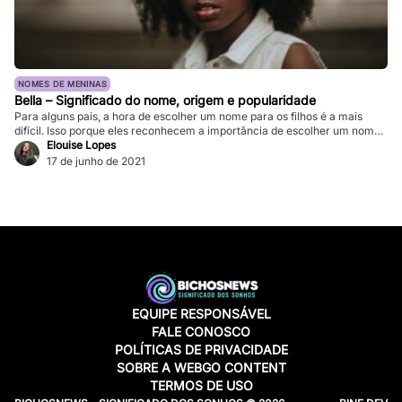
NOMES DE MENINAS
Bella – Significado do nome, origem e popularidade
Para alguns pais, a hora de escolher um nome para os filhos é a mais
difícil. Isso porque eles reconhecem a importância de escolher um nome
bonito e que, ao mesmo tempo, tenha significado importante, e demais
Elouise Lopes
aspectos. Pensando nisso, vamos ver o significado do nome Bella e
17 de junho de 2021
outros motivos para batizar sua filha com […]
EQUIPE RESPONSÁVEL
FALE CONOSCO
POLÍTICAS DE PRIVACIDADE
SOBRE A WEBGO CONTENT
TERMOS DE USO