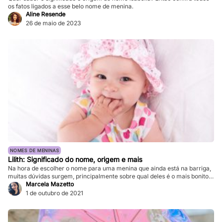
os fatos ligados a esse belo nome de menina.
Aline Resende
26 de maio de 2023
NOMES DE MENINAS
Lilith: Significado do nome, origem e mais
Na hora de escolher o nome para uma menina que ainda está na barriga,
muitas dúvidas surgem, principalmente sobre qual deles é o mais bonito,
qual possui um significado tocante e demais possibilidades. Veja abaixo
Marcela Mazetto
mais sobre o nome Lilith, qual sua origem, qual a história por detrás dele e
1 de outubro de 2021
tudo que precisa saber para […]