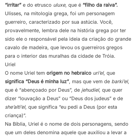
“irritar”
e do etrusco
uluxe
, que é
“filho da raiva”.
Ulisses, na mitologia grega, foi um personagem
guerreiro, caracterizado por sua astúcia. Você,
provavelmente, lembra dele na história grega por ter
sido ele o responsável pela ideia da criação do grande
cavalo de madeira, que levou os guerreiros gregos
para o interior das muralhas da cidade de Tróia.
Uriel
O nome Uriel tem
origem no hebraico
uri’el
, que
significa “Deus é minha luz”
, mas que vem de
barki’el
,
que é “abençoado por Deus”, de
jehudiel
, que quer
dizer “louvação a Deus” ou “Deus dos judeus” e de
she’alti’el
, que significa “eu pedi a Deus (por esta
criança)”.
Na Bíblia, Uriel é o nome de dois personagens, sendo
que um deles denomina aquele que auxiliou a levar a