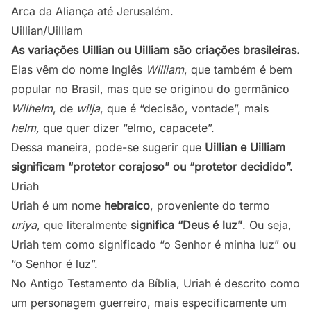
Arca da Aliança até Jerusalém.
Uillian/Uilliam
As variações Uillian ou Uilliam são criações brasileiras.
Elas vêm do nome Inglês
William
, que também é bem
popular no Brasil, mas que se originou do germânico
Wilhelm
, de
wilja
, que é “decisão, vontade”, mais
helm,
que quer dizer “elmo, capacete”.
Dessa maneira, pode-se sugerir que
Uillian e Uilliam
significam “protetor corajoso” ou “protetor decidido”.
Uriah
Uriah é um nome
hebraico
, proveniente do termo
uriya
, que literalmente
significa “Deus é luz”
. Ou seja,
Uriah tem como significado “o Senhor é minha luz” ou
“o Senhor é luz”.
No Antigo Testamento da Bíblia, Uriah é descrito como
um personagem guerreiro, mais especificamente um