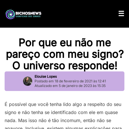
Por que eu não me
pareço com meu signo?
O universo responde!
Elouise Lopes
Postado em 18 de fevereiro de 2021 às 12:41
Atualizado em 5 de janeiro de 2023 às 15:35
É possível que você tenha lido algo a respeito do seu
signo e não tenha se identificado com ele em quase
nada. Mas isso não é tão incomum, então não se
apavore. Inclusive, existem algumas explicações para