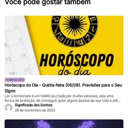
Você pode gostar também
HORÓSCOPO
Horóscopo do Dia - Quinta-feira (06/08). Previsões para o Seu
Signo
Ler o horóscopo é um hábito já criado por muitas pessoas, seja uma
forma de proteção, de conseguir guiar alguns passos de sua vida e até
mesmo de sair de determinadas “roubadas”, não é mesmo? Quer saber o
Significado dos Sonhos
que os astros estão prevendo para seu signo no dia de hoje? Basta
28 de novembro de 2023
verificar informações completas sobre […]